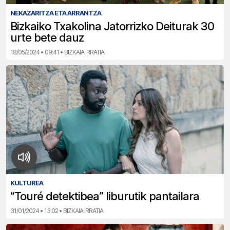
NEKAZARITZA ETA ARRANTZA
Bizkaiko Txakolina Jatorrizko Deiturak 30
urte bete dauz
18/05/2024 • 09:41 • BIZKAIA IRRATIA
KULTUREA
“Touré detektibea” liburutik pantailara
31/01/2024 • 13:02 • BIZKAIA IRRATIA