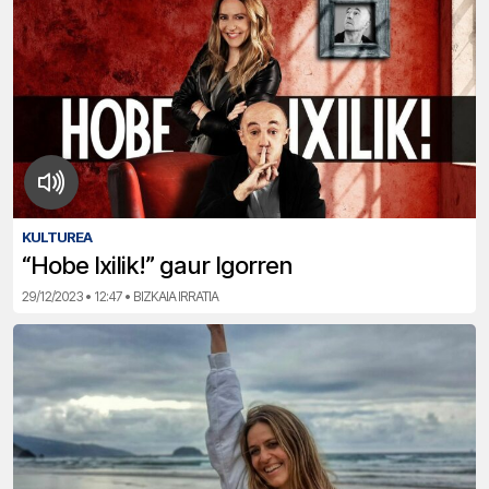
KULTUREA
“Hobe Ixilik!” gaur Igorren
29/12/2023 • 12:47 • BIZKAIA IRRATIA