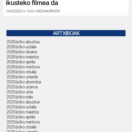
ikusteko filmea da
24/02/2023 • 13:20 • BIZKAIA IRRATIA
ARTXIBOAK
2026(e)ko abuztua
2026(e)ko uztaila
2026(e)ko ekaina
2026(e)ko maiatza
2026(e)ko apirila
2026(e)ko martxoa
2026(e)ko otsaila
2026(e)ko urtarrila
2025(e)ko abendua
2025(e)ko azaroa
2025(e)ko urria
2025(e)ko iraila
2025(e)ko abuztua
2025(e)ko uztaila
2025(e)ko maiatza
2025(e)ko apirila
2025(e)ko martxoa
2025(e)ko otsaila
2025(e)ko urtarrila