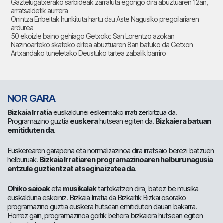
Gaztelugatxerako sarbideak zarratuta egongo dira abuztuaren 12an,
arratsaldetik aurrera
Onintza Enbeitak hunkituta hartu dau Aste Nagusiko pregoilariaren
ardurea
50 ekoizle baino gehiago Getxoko San Lorentzo azokan
Nazinoarteko skateko elitea abuztuaren 8an batuko da Getxon
Artxandako tuneletako Deustuko tartea zabalik barriro
NOR GARA
Bizkaia Irratia
euskaldunei eskeinitako irrati zerbitzua da.
Programazino guztia
euskera
hutsean egiten da.
Bizkaiera batuan
emitiduten da
.
Euskerearen garapena eta normalizazinoa dira irratsaio berezi batzuen
helburuak.
Bizkaia Irratiaren programazinoaren helburu nagusia
entzule guztientzat atsegina izatea da
.
Ohiko saioak
eta
musikalak
tartekatzen dira, batez be musika
euskalduna eskeiniz. Bizkaia Irratia da Bizkaitik Bizkai osorako
programazino guztia euskera hutsean emitiduten dauan bakarra.
Horrez gain, programazinoa goitik behera bizkaiera hutsean egiten