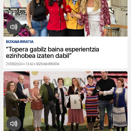
BIZKAIA IRRATIA
“Topera gabilz baina esperientzia
ezinhobea izaten dabil”
21/08/2024 • 13:42 • BIZKAIA IRRATIA