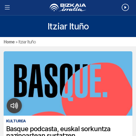
Itziar Ituño
Home
»
Itziar Ituño
KULTUREA
Basque podcasta, euskal sorkuntza
nazinoartean sustatzen