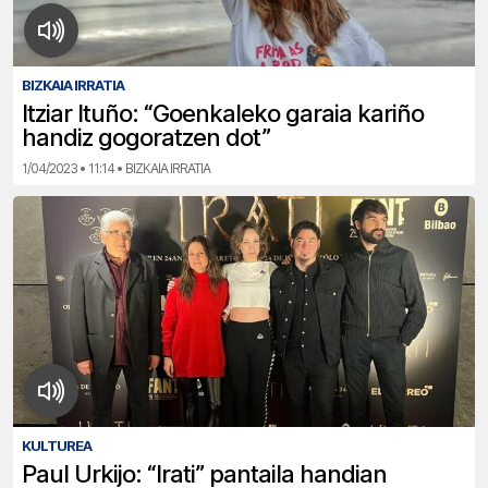
BIZKAIA IRRATIA
Itziar Ituño: “Goenkaleko garaia kariño
handiz gogoratzen dot”
1/04/2023 • 11:14 • BIZKAIA IRRATIA
KULTUREA
Paul Urkijo: “Irati” pantaila handian