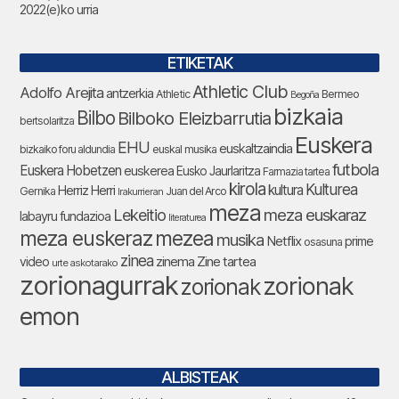
2022(e)ko urria
ETIKETAK
Athletic Club
Adolfo Arejita
antzerkia
Athletic
Bermeo
Begoña
bizkaia
Bilbo
Bilboko Eleizbarrutia
bertsolaritza
Euskera
EHU
euskaltzaindia
bizkaiko foru aldundia
euskal musika
futbola
Euskera Hobetzen
euskerea
Eusko Jaurlaritza
Farmazia tartea
kirola
Kulturea
kultura
Herriz Herri
Gernika
Juan del Arco
Irakurrieran
meza
Lekeitio
meza euskaraz
labayru fundazioa
literaturea
meza euskeraz
mezea
musika
Netflix
prime
osasuna
zinea
zinema
Zine tartea
video
urte askotarako
zorionagurrak
zorionak
zorionak
emon
ALBISTEAK