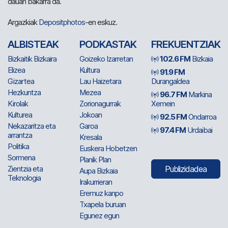
dauan bakarra da.
Argazkiak
Depositphotos
-en eskuz.
ALBISTEAK
PODKASTAK
FREKUENTZIAK
Bizkaitik Bizkaira
Goizeko Izarretan
102.6 FM
Bizkaia
Elizea
Kultura
91.9 FM
Gizartea
Lau Haizetara
Durangaldea
Hezkuntza
Mezea
96.7 FM
Markina
Kirolak
Zorionagurrak
Xemein
Kulturea
Jokoan
92.5 FM
Ondarroa
Nekazaritza eta
Garoa
97.4 FM
Urdaibai
arrantza
Kresala
Politika
Euskera Hobetzen
Sormena
Planik Plan
Zientzia eta
Publizidadea
Aupa Bizkaia
Teknologia
Irakurrieran
Eremuz kanpo
Txapela buruan
Egunez egun