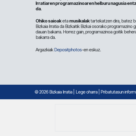
Irratiaren programazinoaren helburu nagusia entz
da
.
Ohiko saioak
eta
musikalak
tartekatzen dira, batez b
Bizkaia Irratia da Bizkaitik Bizkai osorako programazino
dauan bakarra. Horrez gain, programazinoa goitik beher
bakarra da.
Argazkiak
Depositphotos
-en eskuz.
© 2026 Bizkaia Irratia
|
Lege oharra
|
Pribatutasun infor