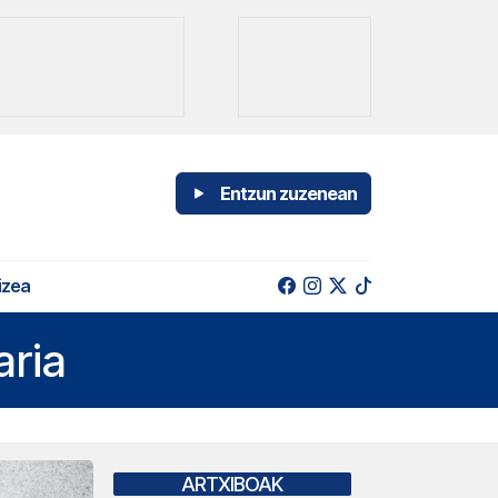
Entzun zuzenean
izea
aria
ARTXIBOAK