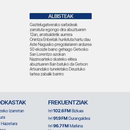
ALBISTEAK
Gaztelugatxerako sarbideak
zarratuta egongo dira abuztuaren
12an, arratsaldetik aurrera
Onintza Enbeitak hunkituta hartu dau
Aste Nagusiko pregoilariaren ardurea
50 ekoizle baino gehiago Getxoko
San Lorentzo azokan
Nazinoarteko skateko elitea
abuztuaren 8an batuko da Getxon
Artxandako tuneletako Deustuko
tartea zabalik barriro
ODKASTAK
FREKUENTZIAK
zeko Izarretan
102.6 FM
Bizkaia
ura
91.9 FM
Durangaldea
 Haizetara
96.7 FM
Markina
zea