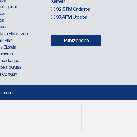
Xemein
ionagurrak
92.5 FM
Ondarroa
oan
97.4 FM
Urdaibai
oa
sala
kera Hobetzen
ik Plan
Publizidadea
a Bizkaia
urrieran
muz kanpo
pela buruan
nez egun
ratia.eus