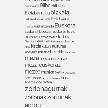
Bermeo
Begoña
Bilbo
Bilboko
bertsolaritza
bizkaia
Eleizbarrutia
EHU
bizkaiko foru aldundia
euskal
Euskera
euskaltzaindia
musika
Euskera Hobetzen
euskerea
Eusko
futbola
Jaurlaritza
Farmazia tartea
Herriz Herri
Gernika
Juan del
Irakurrieran
kirola
Kulturea
kultura
Arco
Lekeitio
labayru fundazioa
literaturea
meza
meza euskaraz
meza euskeraz
mezea
musika
Netflix
osasuna
zinea
prime video
urte askotarako
zinema
Zine tartea
zorionagurrak
zorionak
zorionak
emon