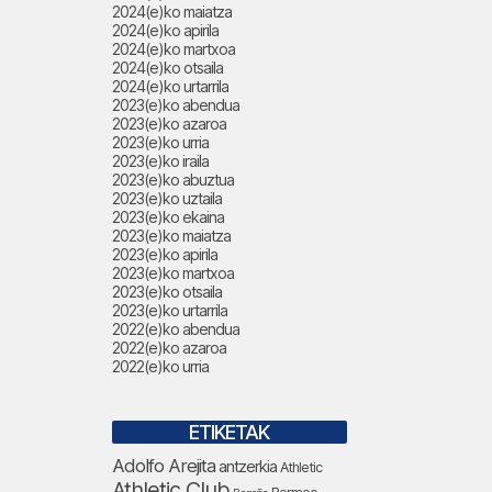
2024(e)ko maiatza
2024(e)ko apirila
2024(e)ko martxoa
2024(e)ko otsaila
2024(e)ko urtarrila
2023(e)ko abendua
2023(e)ko azaroa
2023(e)ko urria
2023(e)ko iraila
2023(e)ko abuztua
2023(e)ko uztaila
2023(e)ko ekaina
2023(e)ko maiatza
2023(e)ko apirila
2023(e)ko martxoa
2023(e)ko otsaila
2023(e)ko urtarrila
2022(e)ko abendua
2022(e)ko azaroa
2022(e)ko urria
ETIKETAK
Adolfo Arejita
antzerkia
Athletic
Athletic Club