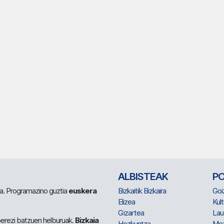
ALBISTEAK
P
 da. Programazino guztia
euskera
Bizkaitik Bizkaira
Goi
Elizea
Kult
Gizartea
Lau
berezi batzuen helburuak.
Bizkaia
Hezkuntza
Me