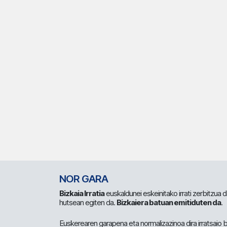
NOR GARA
Bizkaia Irratia
euskaldunei eskeinitako irrati zerbitzua
hutsean egiten da.
Bizkaiera batuan emitiduten da
.
Euskerearen garapena eta normalizazinoa dira irratsaio 