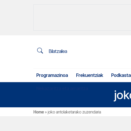
Bilatzailea
Programazinoa
Frekuentziak
Podkasta
Nekazaritza eta arrantza
jok
Home
»
joko antolaketarako zuzendaria