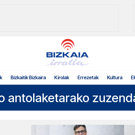
k
Bizkaitik Bizkaira
Kirolak
Errezetak
Kultura
El
o antolaketarako zuzend