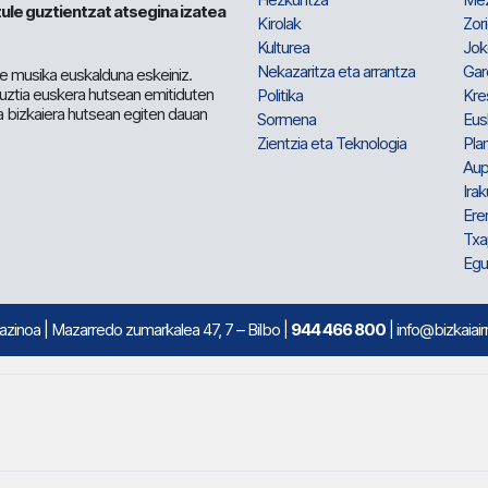
ule guztientzat atsegina izatea
Kirolak
Zor
Kulturea
Jok
Nekazaritza eta arrantza
Gar
e musika euskalduna eskeiniz.
 guztia euskera hutsean emitiduten
Politika
Kre
a bizkaiera hutsean egiten dauan
Sormena
Eus
Zientzia eta Teknologia
Plan
Aup
Irak
Ere
Txa
Egu
mazinoa
| Mazarredo zumarkalea 47, 7 – Bilbo |
944 466 800
| info@bizkaiair