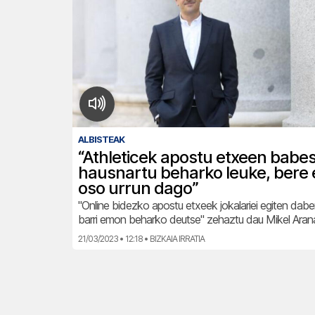
ALBISTEAK
“Athleticek apostu etxeen babe
hausnartu beharko leuke, bere e
oso urrun dago”
"Online bidezko apostu etxeek jokalariei egiten dab
barri emon beharko deutse" zehaztu dau Mikel Aran
21/03/2023 • 12:18 • BIZKAIA IRRATIA