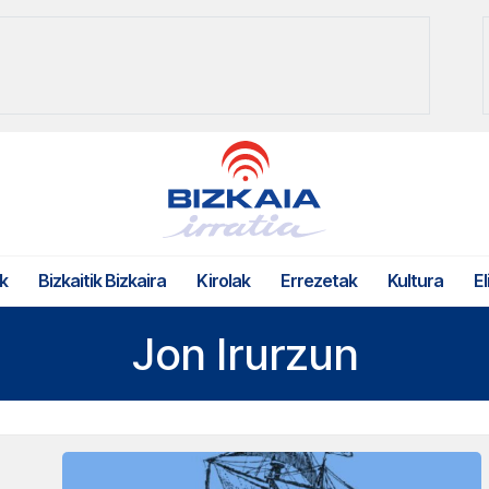
k
Bizkaitik Bizkaira
Kirolak
Errezetak
Kultura
El
Jon Irurzun