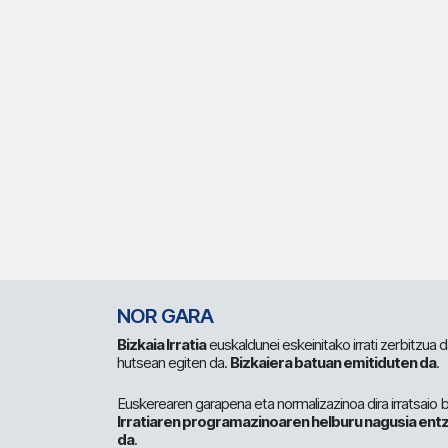
NOR GARA
Bizkaia Irratia
euskaldunei eskeinitako irrati zerbitzua
hutsean egiten da.
Bizkaiera batuan emitiduten da
.
Euskerearen garapena eta normalizazinoa dira irratsaio 
Irratiaren programazinoaren helburu nagusia entz
da
.