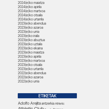
2024(e)ko maiatza
2024(e)ko apirila
2024(e)ko martxoa
2024(e)ko otsaila
2024(e)ko urtarrila
2023(e)ko abendua
2023(e)ko azaroa
2023(e)ko urria
2023(e)ko iraila
2023(e)ko abuztua
2023(e)ko uztaila
2023(e)ko ekaina
2023(e)ko maiatza
2023(e)ko apirila
2023(e)ko martxoa
2023(e)ko otsaila
2023(e)ko urtarrila
2022(e)ko abendua
2022(e)ko azaroa
2022(e)ko urria
ETIKETAK
Adolfo Arejita
antzerkia
Athletic
Athletic Club