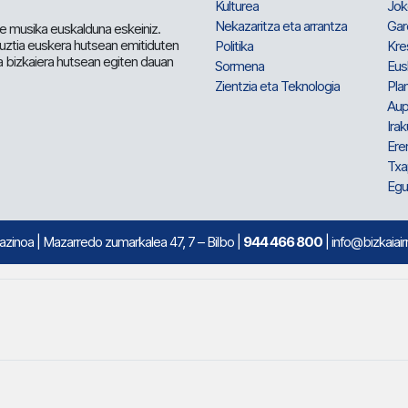
Kulturea
Jok
Nekazaritza eta arrantza
Gar
e musika euskalduna eskeiniz.
 guztia euskera hutsean emitiduten
Politika
Kre
a bizkaiera hutsean egiten dauan
Sormena
Eus
Zientzia eta Teknologia
Plan
Aup
Irak
Ere
Txa
Egu
mazinoa
| Mazarredo zumarkalea 47, 7 – Bilbo |
944 466 800
| info@bizkaiair