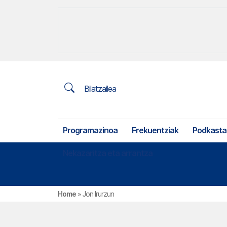
Bilatzailea
Programazinoa
Frekuentziak
Podkasta
Nekazaritza eta arrantza
Home
»
Jon Irurzun