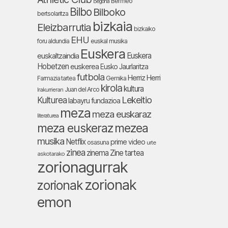
Bermeo
Begoña
Bilbo
Bilboko
bertsolaritza
bizkaia
Eleizbarrutia
bizkaiko
EHU
foru aldundia
euskal musika
Euskera
Euskera
euskaltzaindia
Hobetzen
euskerea
Eusko Jaurlaritza
futbola
Herriz Herri
Farmazia tartea
Gernika
kirola
kultura
Juan del Arco
Irakurrieran
Lekeitio
Kulturea
labayru fundazioa
meza
meza euskaraz
literaturea
meza euskeraz
mezea
musika
Netflix
prime video
osasuna
urte
zinea
zinema
Zine tartea
askotarako
zorionagurrak
zorionak
zorionak
emon