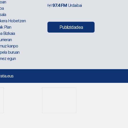
oan
97.4 FM
Urdaibai
oa
sala
kera Hobetzen
ik Plan
Publizidadea
a Bizkaia
urrieran
muz kanpo
pela buruan
nez egun
ratia.eus