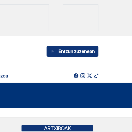
Entzun zuzenean
izea
ARTXIBOAK