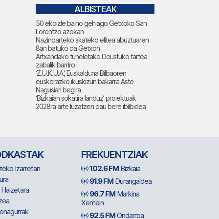
ALBISTEAK
50 ekoizle baino gehiago Getxoko San
Lorentzo azokan
Nazinoarteko skateko elitea abuztuaren
8an batuko da Getxon
Artxandako tuneletako Deustuko tartea
zabalik barriro
‘Z.U.K.U.A.’, Euskalduna Bilbaoren
euskerazko ikuskizun bakarra Aste
Nagusiari begira
‘Bizkaian sokatira landuz’ proiektuak
2028ra arte luzatzen dau bere ibilbidea
ODKASTAK
FREKUENTZIAK
zeko Izarretan
102.6 FM
Bizkaia
ura
91.9 FM
Durangaldea
 Haizetara
96.7 FM
Markina
zea
Xemein
ionagurrak
92.5 FM
Ondarroa