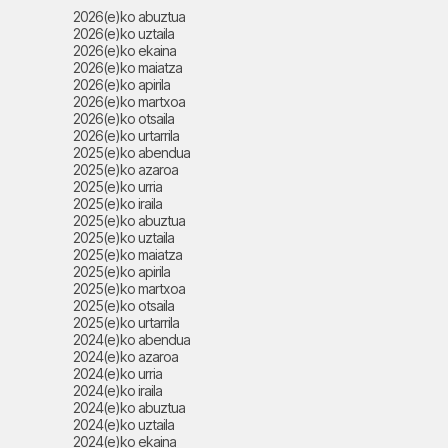
2026(e)ko abuztua
2026(e)ko uztaila
2026(e)ko ekaina
2026(e)ko maiatza
2026(e)ko apirila
2026(e)ko martxoa
2026(e)ko otsaila
2026(e)ko urtarrila
2025(e)ko abendua
2025(e)ko azaroa
2025(e)ko urria
2025(e)ko iraila
2025(e)ko abuztua
2025(e)ko uztaila
2025(e)ko maiatza
2025(e)ko apirila
2025(e)ko martxoa
2025(e)ko otsaila
2025(e)ko urtarrila
2024(e)ko abendua
2024(e)ko azaroa
2024(e)ko urria
2024(e)ko iraila
2024(e)ko abuztua
2024(e)ko uztaila
2024(e)ko ekaina