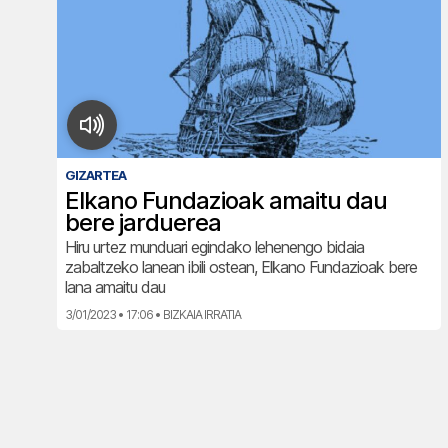
GIZARTEA
Elkano Fundazioak amaitu dau
bere jarduerea
Hiru urtez munduari egindako lehenengo bidaia
zabaltzeko lanean ibili ostean, Elkano Fundazioak bere
lana amaitu dau
3/01/2023 • 17:06 • BIZKAIA IRRATIA