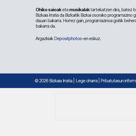
Ohiko saioak
eta
musikalak
tartekatzen dira, batez b
Bizkaia Irratia da Bizkaitik Bizkai osorako programazino
dauan bakarra. Horrez gain, programazinoa goitik beher
bakarra da.
Argazkiak
Depositphotos
-en eskuz.
© 2026 Bizkaia Irratia
|
Lege oharra
|
Pribatutasun infor