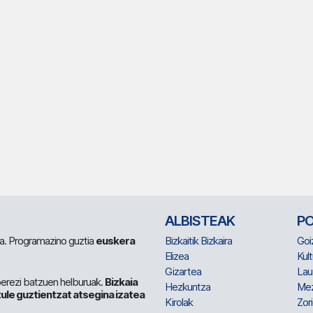
ALBISTEAK
P
 da. Programazino guztia
euskera
Bizkaitik Bizkaira
Goi
Elizea
Kult
Gizartea
Lau
berezi batzuen helburuak.
Bizkaia
Hezkuntza
Me
ule guztientzat atsegina izatea
Kirolak
Zor