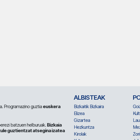
ALBISTEAK
P
 da. Programazino guztia
euskera
Bizkaitik Bizkaira
Goi
Elizea
Kult
Gizartea
Lau
berezi batzuen helburuak.
Bizkaia
Hezkuntza
Me
ule guztientzat atsegina izatea
Kirolak
Zor