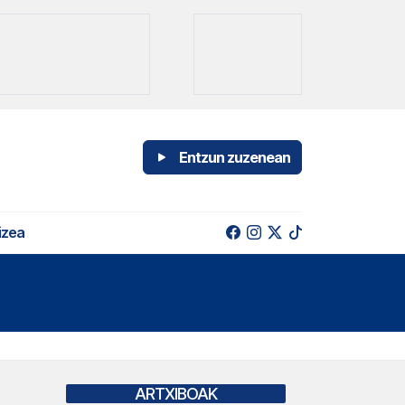
Entzun zuzenean
izea
ARTXIBOAK