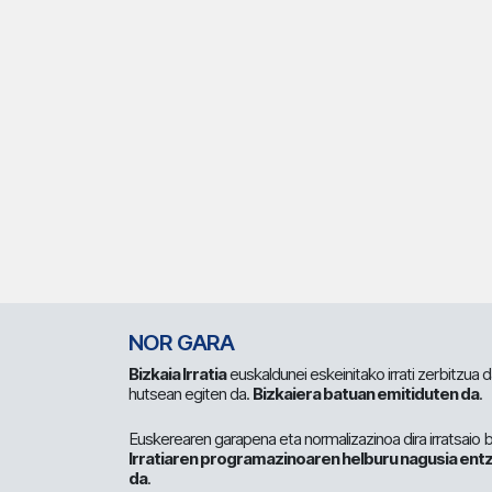
NOR GARA
Bizkaia Irratia
euskaldunei eskeinitako irrati zerbitzua
hutsean egiten da.
Bizkaiera batuan emitiduten da
.
Euskerearen garapena eta normalizazinoa dira irratsaio 
Irratiaren programazinoaren helburu nagusia entz
da
.