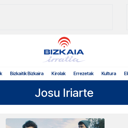
k
Bizkaitik Bizkaira
Kirolak
Errezetak
Kultura
El
Josu Iriarte