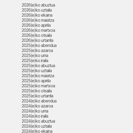
2026(e)ko abuztua
2026(e)ko uztaila
2026(e)ko ekaina
2026(e)ko maiatza
2026(e)ko apirila
2026(e)ko martxoa
2026(e)ko otsaila
2026(e)ko urtarrila
2025(e)ko abendua
2025(e)ko azaroa
2025(e)ko urria
2025(e)ko iraila
2025(e)ko abuztua
2025(e)ko uztaila
2025(e)ko maiatza
2025(e)ko apirila
2025(e)ko martxoa
2025(e)ko otsaila
2025(e)ko urtarrila
2024(e)ko abendua
2024(e)ko azaroa
2024(e)ko urria
2024(e)ko iraila
2024(e)ko abuztua
2024(e)ko uztaila
2024(e)ko ekaina