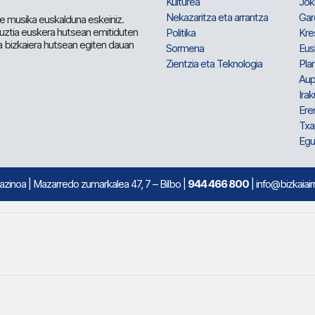
Kulturea
Jok
Nekazaritza eta arrantza
Gar
e musika euskalduna eskeiniz.
 guztia euskera hutsean emitiduten
Politika
Kre
a bizkaiera hutsean egiten dauan
Sormena
Eus
Zientzia eta Teknologia
Plan
Aup
Irak
Ere
Txa
Egu
mazinoa
| Mazarredo zumarkalea 47, 7 – Bilbo |
944 466 800
| info@bizkaiair