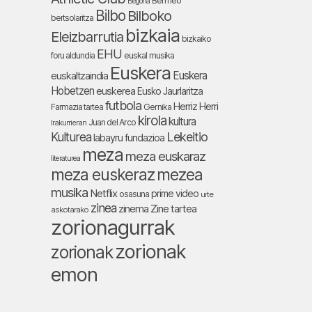
Bermeo
Begoña
Bilbo
Bilboko
bertsolaritza
bizkaia
Eleizbarrutia
bizkaiko
EHU
foru aldundia
euskal musika
Euskera
Euskera
euskaltzaindia
Hobetzen
euskerea
Eusko Jaurlaritza
futbola
Herriz Herri
Farmazia tartea
Gernika
kirola
kultura
Juan del Arco
Irakurrieran
Lekeitio
Kulturea
labayru fundazioa
meza
meza euskaraz
literaturea
meza euskeraz
mezea
musika
Netflix
prime video
osasuna
urte
zinea
zinema
Zine tartea
askotarako
zorionagurrak
zorionak
zorionak
emon