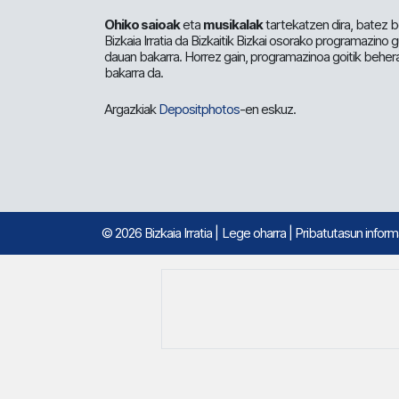
Ohiko saioak
eta
musikalak
tartekatzen dira, batez b
Bizkaia Irratia da Bizkaitik Bizkai osorako programazino
dauan bakarra. Horrez gain, programazinoa goitik beher
bakarra da.
Argazkiak
Depositphotos
-en eskuz.
© 2026 Bizkaia Irratia
|
Lege oharra
|
Pribatutasun infor