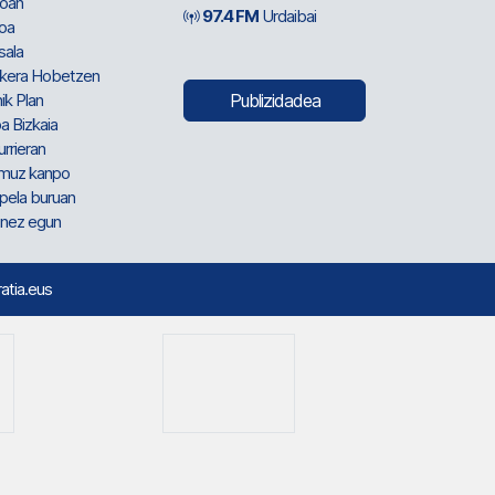
oan
97.4 FM
Urdaibai
oa
sala
kera Hobetzen
ik Plan
Publizidadea
a Bizkaia
urrieran
muz kanpo
pela buruan
nez egun
ratia.eus