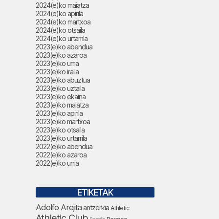
2024(e)ko maiatza
2024(e)ko apirila
2024(e)ko martxoa
2024(e)ko otsaila
2024(e)ko urtarrila
2023(e)ko abendua
2023(e)ko azaroa
2023(e)ko urria
2023(e)ko iraila
2023(e)ko abuztua
2023(e)ko uztaila
2023(e)ko ekaina
2023(e)ko maiatza
2023(e)ko apirila
2023(e)ko martxoa
2023(e)ko otsaila
2023(e)ko urtarrila
2022(e)ko abendua
2022(e)ko azaroa
2022(e)ko urria
ETIKETAK
Adolfo Arejita
antzerkia
Athletic
Athletic Club