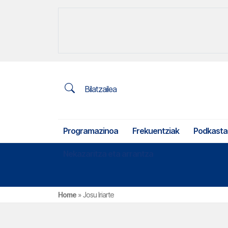
Bilatzailea
Programazinoa
Frekuentziak
Podkasta
Nekazaritza eta arrantza
Home
»
Josu Iriarte