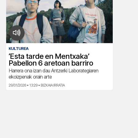
KULTUREA
‘Esta tarde en Mentxaka’
Pabellon 6 aretoan barriro
Harrera ona izan dau Antzerki Laborategiaren
ekoizpenak orain arte
29/01/2026 • 13:29 • BIZKAIA IRRATIA