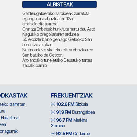
ALBISTEAK
Gaztelugatxerako sarbideak zarratuta
egongo dira abuztuaren 12an,
arratsaldetik aurrera
Onintza Enbeitak hunkituta hartu dau Aste
Nagusiko pregoilariaren ardurea
50 ekoizle baino gehiago Getxoko San
Lorentzo azokan
Nazinoarteko skateko elitea abuztuaren
8an batuko da Getxon
Artxandako tuneletako Deustuko tartea
zabalik barriro
ODKASTAK
FREKUENTZIAK
zeko Izarretan
102.6 FM
Bizkaia
ura
91.9 FM
Durangaldea
 Haizetara
96.7 FM
Markina
zea
Xemein
ionagurrak
92.5 FM
Ondarroa