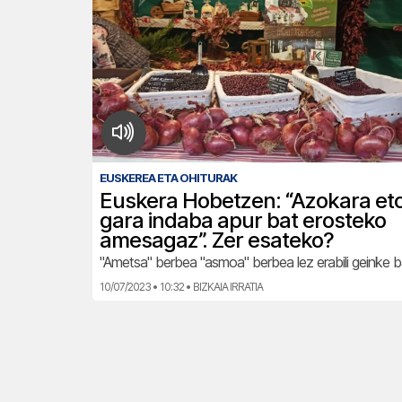
EUSKEREA ETA OHITURAK
Euskera Hobetzen: “Azokara eto
gara indaba apur bat erosteko
amesagaz”. Zer esateko?
"Ametsa" berbea "asmoa" berbea lez erabili geinke 
10/07/2023 • 10:32 • BIZKAIA IRRATIA