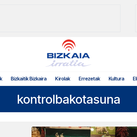
k
Bizkaitik Bizkaira
Kirolak
Errezetak
Kultura
El
kontrolbakotasuna