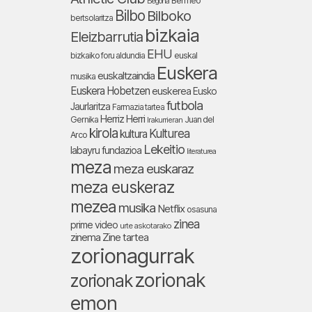
Bermeo
Begoña
Bilbo
Bilboko
bertsolaritza
bizkaia
Eleizbarrutia
EHU
bizkaiko foru aldundia
euskal
Euskera
euskaltzaindia
musika
Euskera Hobetzen
euskerea
Eusko
futbola
Jaurlaritza
Farmazia tartea
Herriz Herri
Gernika
Juan del
Irakurrieran
kirola
Kulturea
kultura
Arco
Lekeitio
labayru fundazioa
literaturea
meza
meza euskaraz
meza euskeraz
mezea
musika
Netflix
osasuna
zinea
prime video
urte askotarako
zinema
Zine tartea
zorionagurrak
zorionak
zorionak
emon