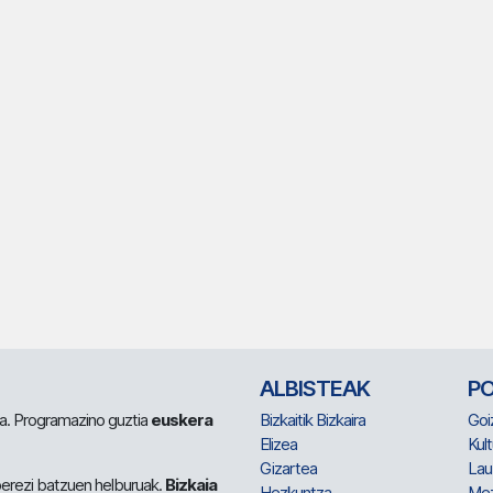
ALBISTEAK
P
 da. Programazino guztia
euskera
Bizkaitik Bizkaira
Goi
Elizea
Kult
Gizartea
Lau
berezi batzuen helburuak.
Bizkaia
Hezkuntza
Me