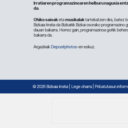
Irratiaren programazinoaren helburu nagusia entz
da
.
Ohiko saioak
eta
musikalak
tartekatzen dira, batez b
Bizkaia Irratia da Bizkaitik Bizkai osorako programazino
dauan bakarra. Horrez gain, programazinoa goitik beher
bakarra da.
Argazkiak
Depositphotos
-en eskuz.
© 2026 Bizkaia Irratia
|
Lege oharra
|
Pribatutasun infor