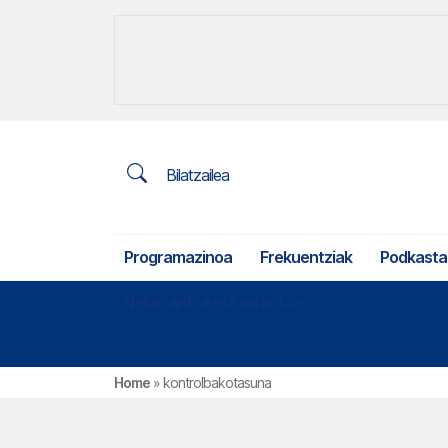
Bilatzailea
Programazinoa
Frekuentziak
Podkasta
Nekazaritza eta arrantza
Home
»
kontrolbakotasuna