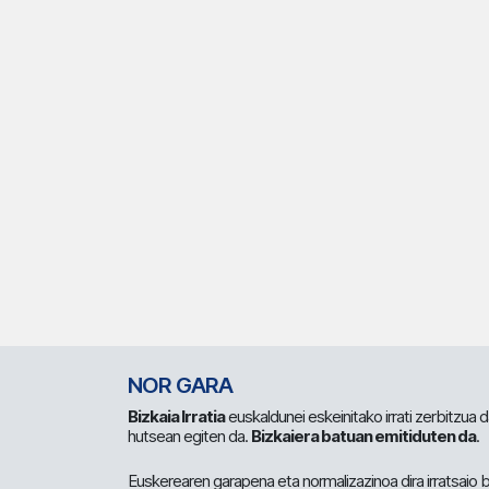
NOR GARA
Bizkaia Irratia
euskaldunei eskeinitako irrati zerbitzua
hutsean egiten da.
Bizkaiera batuan emitiduten da
.
Euskerearen garapena eta normalizazinoa dira irratsaio 