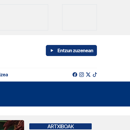
Entzun zuzenean
izea
ARTXIBOAK