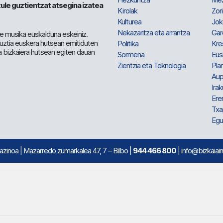
ule guztientzat atsegina izatea
Kirolak
Zor
Kulturea
Jok
Nekazaritza eta arrantza
Gar
e musika euskalduna eskeiniz.
 guztia euskera hutsean emitiduten
Politika
Kre
a bizkaiera hutsean egiten dauan
Sormena
Eus
Zientzia eta Teknologia
Plan
Aup
Irak
Ere
Txa
Egu
mazinoa
| Mazarredo zumarkalea 47, 7 – Bilbo |
944 466 800
| info@bizkaiair