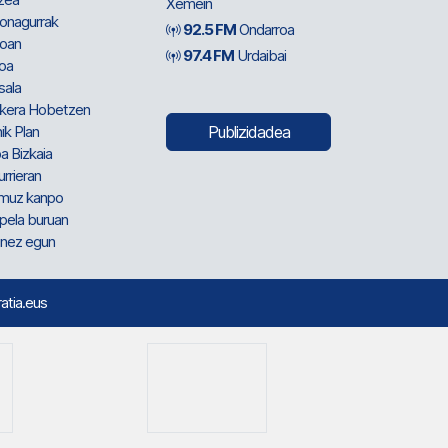
Xemein
ionagurrak
92.5 FM
Ondarroa
oan
97.4 FM
Urdaibai
oa
sala
kera Hobetzen
ik Plan
Publizidadea
a Bizkaia
urrieran
muz kanpo
pela buruan
nez egun
ratia.eus