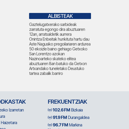
ALBISTEAK
Gaztelugatxerako sarbideak
zarratuta egongo dira abuztuaren
12an, arratsaldetik aurrera
Onintza Enbeitak hunkituta hartu dau
Aste Nagusiko pregoilariaren ardurea
50 ekoizle baino gehiago Getxoko
San Lorentzo azokan
Nazinoarteko skateko elitea
abuztuaren 8an batuko da Getxon
Artxandako tuneletako Deustuko
tartea zabalik barriro
ODKASTAK
FREKUENTZIAK
zeko Izarretan
102.6 FM
Bizkaia
ura
91.9 FM
Durangaldea
 Haizetara
96.7 FM
Markina
zea