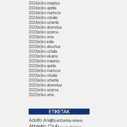
2024(e)ko maiatza
2024(e)ko apirila
2024(e)ko martxoa
2024(e)ko otsaila
2024(e)ko urtarrila
2023(e)ko abendua
2023(e)ko azaroa
2023(e)ko urria
2023(e)ko iraila
2023(e)ko abuztua
2023(e)ko uztaila
2023(e)ko ekaina
2023(e)ko maiatza
2023(e)ko apirila
2023(e)ko martxoa
2023(e)ko otsaila
2023(e)ko urtarrila
2022(e)ko abendua
2022(e)ko azaroa
2022(e)ko urria
ETIKETAK
Adolfo Arejita
antzerkia
Athletic
Athletic Club