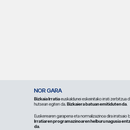
NOR GARA
Bizkaia Irratia
euskaldunei eskeinitako irrati zerbitzua
hutsean egiten da.
Bizkaiera batuan emitiduten da
.
Euskerearen garapena eta normalizazinoa dira irratsaio 
Irratiaren programazinoaren helburu nagusia entz
da
.