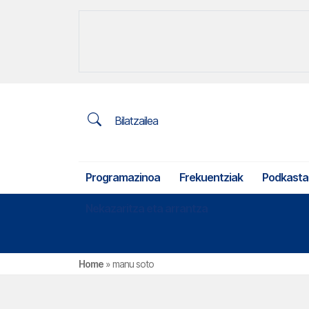
Bilatzailea
Programazinoa
Frekuentziak
Podkasta
Nekazaritza eta arrantza
Home
»
manu soto