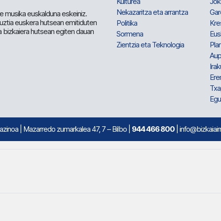
Kulturea
Jok
Nekazaritza eta arrantza
Gar
e musika euskalduna eskeiniz.
 guztia euskera hutsean emitiduten
Politika
Kre
a bizkaiera hutsean egiten dauan
Sormena
Eus
Zientzia eta Teknologia
Plan
Aup
Irak
Ere
Txa
Egu
mazinoa
| Mazarredo zumarkalea 47, 7 – Bilbo |
944 466 800
| info@bizkaiair