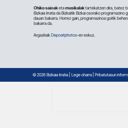
Ohiko saioak
eta
musikalak
tartekatzen dira, batez b
Bizkaia Irratia da Bizkaitik Bizkai osorako programazino
dauan bakarra. Horrez gain, programazinoa goitik beher
bakarra da.
Argazkiak
Depositphotos
-en eskuz.
© 2026 Bizkaia Irratia
|
Lege oharra
|
Pribatutasun infor