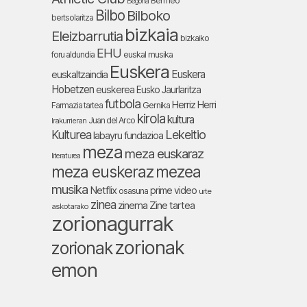
Bermeo
Begoña
Bilbo
Bilboko
bertsolaritza
bizkaia
Eleizbarrutia
bizkaiko
EHU
foru aldundia
euskal musika
Euskera
Euskera
euskaltzaindia
Hobetzen
euskerea
Eusko Jaurlaritza
futbola
Herriz Herri
Farmazia tartea
Gernika
kirola
kultura
Juan del Arco
Irakurrieran
Lekeitio
Kulturea
labayru fundazioa
meza
meza euskaraz
literaturea
meza euskeraz
mezea
musika
Netflix
prime video
osasuna
urte
zinea
zinema
Zine tartea
askotarako
zorionagurrak
zorionak
zorionak
emon