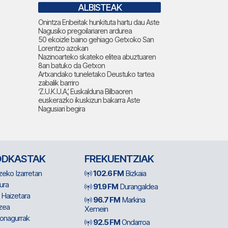
ALBISTEAK
Onintza Enbeitak hunkituta hartu dau Aste
Nagusiko pregoilariaren ardurea
50 ekoizle baino gehiago Getxoko San
Lorentzo azokan
Nazinoarteko skateko elitea abuztuaren
8an batuko da Getxon
Artxandako tuneletako Deustuko tartea
zabalik barriro
‘Z.U.K.U.A.’, Euskalduna Bilbaoren
euskerazko ikuskizun bakarra Aste
Nagusiari begira
ODKASTAK
FREKUENTZIAK
zeko Izarretan
102.6 FM
Bizkaia
ura
91.9 FM
Durangaldea
 Haizetara
96.7 FM
Markina
zea
Xemein
ionagurrak
92.5 FM
Ondarroa