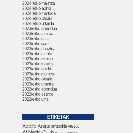
2024(e)ko maiatza
2024(e)ko apirila
2024(e)ko martxoa
2024(e)ko otsaila
2024(e)ko urtarrila
2023(e)ko abendua
2023(e)ko azaroa
2023(e)ko urria
2023(e)ko iraila
2023(e)ko abuztua
2023(e)ko uztaila
2023(e)ko ekaina
2023(e)ko maiatza
2023(e)ko apirila
2023(e)ko martxoa
2023(e)ko otsaila
2023(e)ko urtarrila
2022(e)ko abendua
2022(e)ko azaroa
2022(e)ko urria
ETIKETAK
Adolfo Arejita
antzerkia
Athletic
Athletic Club