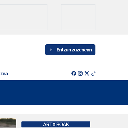
Entzun zuzenean
izea
ARTXIBOAK