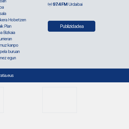
oan
97.4 FM
Urdaibai
oa
sala
kera Hobetzen
ik Plan
Publizidadea
a Bizkaia
urrieran
muz kanpo
pela buruan
nez egun
ratia.eus