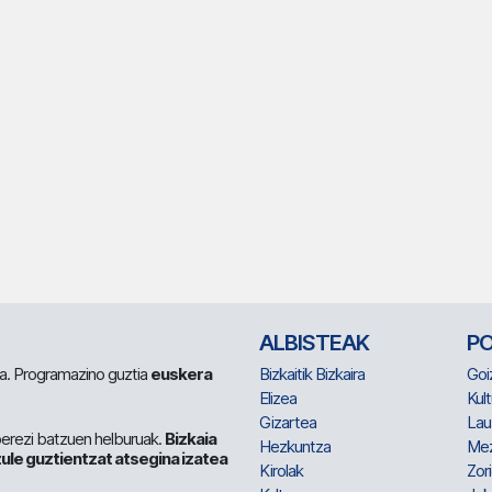
ALBISTEAK
P
 da. Programazino guztia
euskera
Bizkaitik Bizkaira
Goi
Elizea
Kult
Gizartea
Lau
berezi batzuen helburuak.
Bizkaia
Hezkuntza
Me
ule guztientzat atsegina izatea
Kirolak
Zor