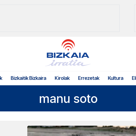
k
Bizkaitik Bizkaira
Kirolak
Errezetak
Kultura
El
manu soto