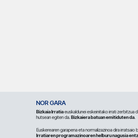
NOR GARA
Bizkaia Irratia
euskaldunei eskeinitako irrati zerbitzua
hutsean egiten da.
Bizkaiera batuan emitiduten da
.
Euskerearen garapena eta normalizazinoa dira irratsaio 
Irratiaren programazinoaren helburu nagusia entz