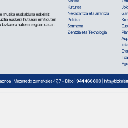
Kirolak
Zor
Kulturea
Jok
Nekazaritza eta arrantza
Gar
e musika euskalduna eskeiniz.
 guztia euskera hutsean emitiduten
Politika
Kre
a bizkaiera hutsean egiten dauan
Sormena
Eus
Zientzia eta Teknologia
Plan
Aup
Irak
Ere
Txa
Egu
mazinoa
| Mazarredo zumarkalea 47, 7 – Bilbo |
944 466 800
| info@bizkaiair