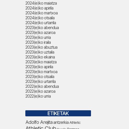
2024(e)ko maiatza
2024(e)ko apirila
2024(e)ko martxoa
2024(e)ko otsaila
2024(e)ko urtarrila
2023(e)ko abendua
2023(e)ko azaroa
2023(e)ko urria
2023(e)ko iraila
2023(e)ko abuztua
2023(e)ko uztaila
2023(e)ko ekaina
2023(e)ko maiatza
2023(e)ko apirila
2023(e)ko martxoa
2023(e)ko otsaila
2023(e)ko urtarrila
2022(e)ko abendua
2022(e)ko azaroa
2022(e)ko urria
ETIKETAK
Adolfo Arejita
antzerkia
Athletic
Athletic Club