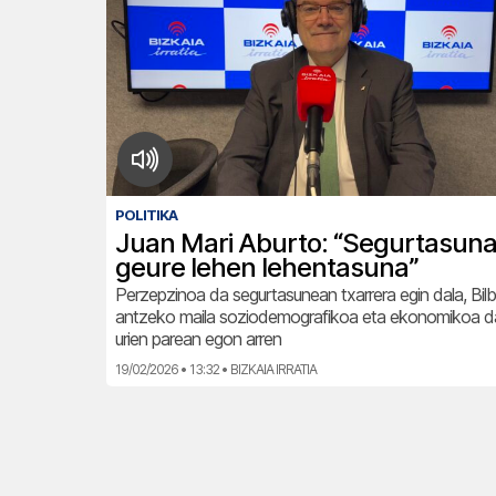
POLITIKA
Juan Mari Aburto: “Segurtasuna
geure lehen lehentasuna”
Perzepzinoa da segurtasunean txarrera egin dala, Bil
antzeko maila soziodemografikoa eta ekonomikoa 
urien parean egon arren
19/02/2026 • 13:32 • BIZKAIA IRRATIA