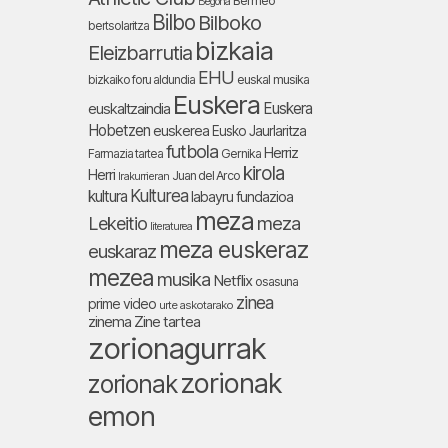
Bermeo
Begoña
Bilbo
Bilboko
bertsolaritza
bizkaia
Eleizbarrutia
EHU
bizkaiko foru aldundia
euskal musika
Euskera
Euskera
euskaltzaindia
Hobetzen
euskerea
Eusko Jaurlaritza
futbola
Herriz
Farmazia tartea
Gernika
kirola
Herri
Juan del Arco
Irakurrieran
Kulturea
kultura
labayru fundazioa
meza
Lekeitio
meza
literaturea
meza euskeraz
euskaraz
mezea
musika
Netflix
osasuna
zinea
prime video
urte askotarako
zinema
Zine tartea
zorionagurrak
zorionak
zorionak
emon