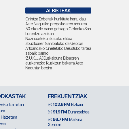
ALBISTEAK
Onintza Enbeitak hunkituta hartu dau
Aste Nagusiko pregoilariaren ardurea
50 ekoizle baino gehiago Getxoko San
Lorentzo azokan
Nazinoarteko skateko elitea
abuztuaren 8an batuko da Getxon
Artxandako tuneletako Deustuko tartea
zabalik barriro
‘Z.U.K.U.A.’, Euskalduna Bilbaoren
euskerazko ikuskizun bakarra Aste
Nagusiari begira
ODKASTAK
FREKUENTZIAK
zeko Izarretan
102.6 FM
Bizkaia
ura
91.9 FM
Durangaldea
 Haizetara
96.7 FM
Markina
zea
Xemein