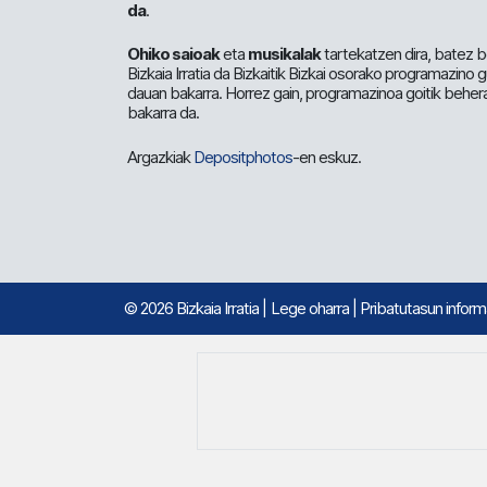
da
.
Ohiko saioak
eta
musikalak
tartekatzen dira, batez b
Bizkaia Irratia da Bizkaitik Bizkai osorako programazino
dauan bakarra. Horrez gain, programazinoa goitik beher
bakarra da.
Argazkiak
Depositphotos
-en eskuz.
© 2026 Bizkaia Irratia
|
Lege oharra
|
Pribatutasun infor