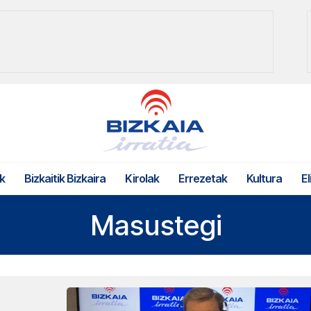
k
Bizkaitik Bizkaira
Kirolak
Errezetak
Kultura
El
Masustegi