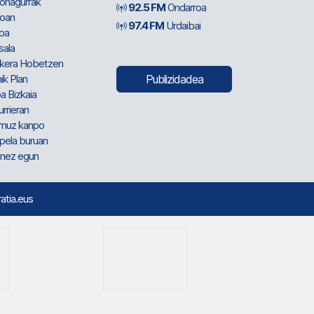
ionagurrak
92.5 FM
Ondarroa
oan
97.4 FM
Urdaibai
oa
sala
kera Hobetzen
ik Plan
Publizidadea
a Bizkaia
urrieran
muz kanpo
pela buruan
nez egun
ratia.eus