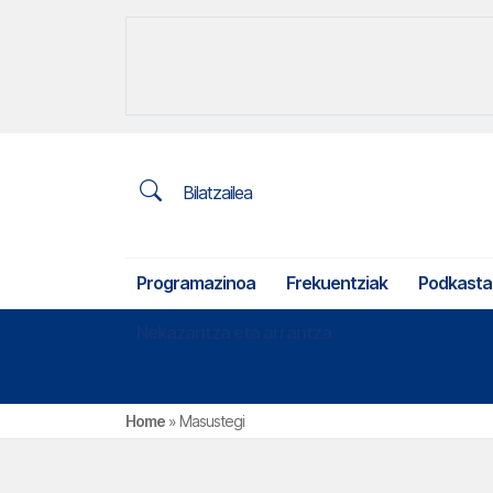
Bilatzailea
Programazinoa
Frekuentziak
Podkasta
Nekazaritza eta arrantza
Home
»
Masustegi