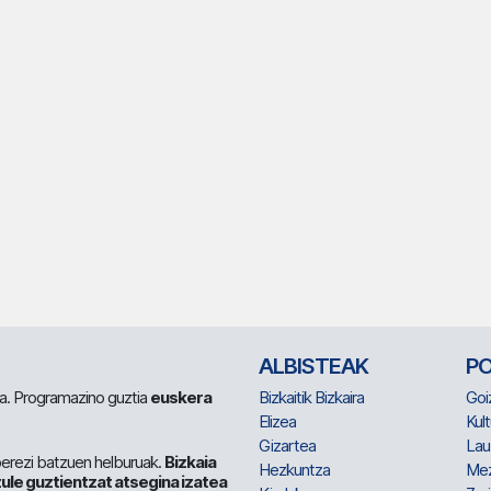
ALBISTEAK
P
 da. Programazino guztia
euskera
Bizkaitik Bizkaira
Goi
Elizea
Kult
Gizartea
Lau
berezi batzuen helburuak.
Bizkaia
Hezkuntza
Me
ule guztientzat atsegina izatea