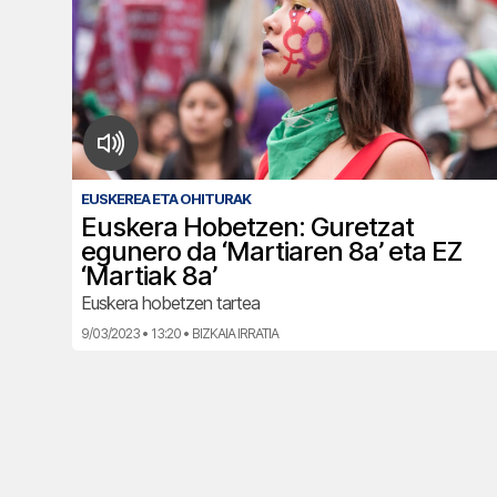
EUSKEREA ETA OHITURAK
Euskera Hobetzen: Guretzat
egunero da ‘Martiaren 8a’ eta EZ
‘Martiak 8a’
Euskera hobetzen tartea
9/03/2023 • 13:20 • BIZKAIA IRRATIA