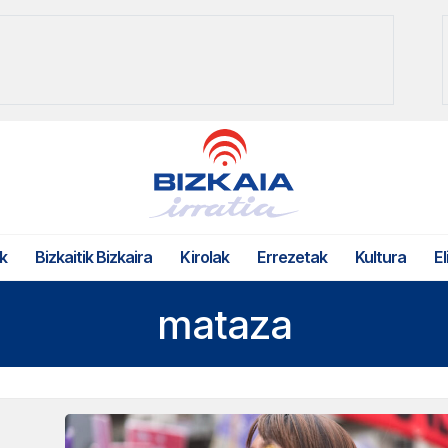
k
Bizkaitik Bizkaira
Kirolak
Errezetak
Kultura
El
mataza