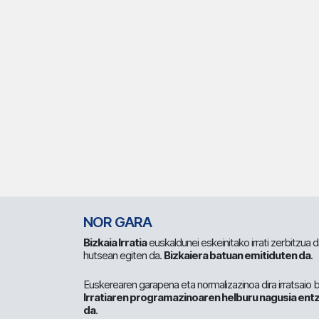
NOR GARA
Bizkaia Irratia
euskaldunei eskeinitako irrati zerbitzua
hutsean egiten da.
Bizkaiera batuan emitiduten da
.
Euskerearen garapena eta normalizazinoa dira irratsaio 
Irratiaren programazinoaren helburu nagusia entz
da
.