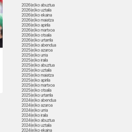
2026(e)ko abuztua
2026(e)ko uztaila
2026(e)ko ekaina
2026(e)ko maiatza
2026(e)ko apirila
2026(e)ko martxoa
2026(e)ko otsaila
2026(e)ko urtarrila
2025(e)ko abendua
2025(e)ko azaroa
2025(e)ko urria
2025(e)ko iraila
2025(e)ko abuztua
2025(e)ko uztaila
2025(e)ko maiatza
2025(e)ko apirila
2025(e)ko martxoa
2025(e)ko otsaila
2025(e)ko urtarrila
2024(e)ko abendua
2024(e)ko azaroa
2024(e)ko urria
2024(e)ko iraila
2024(e)ko abuztua
2024(e)ko uztaila
2024(e)ko ekaina