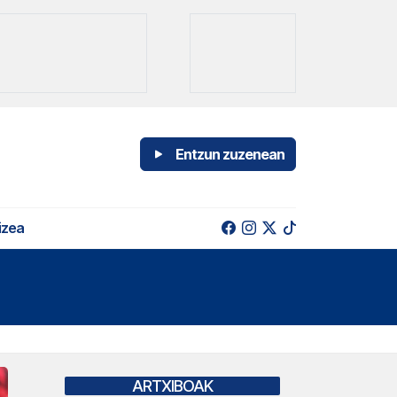
Entzun zuzenean
izea
ARTXIBOAK