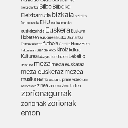
Bermeo
Begoña
Bilbo
Bilboko
bertsolaritza
bizkaia
Eleizbarrutia
bizkaiko
EHU
foru aldundia
euskal musika
Euskera
Euskera
euskaltzaindia
Hobetzen
euskerea
Eusko Jaurlaritza
futbola
Herriz Herri
Farmazia tartea
Gernika
kirola
kultura
Juan del Arco
Irakurrieran
Lekeitio
Kulturea
labayru fundazioa
meza
meza euskaraz
literaturea
meza euskeraz
mezea
musika
Netflix
prime video
osasuna
urte
zinea
zinema
Zine tartea
askotarako
zorionagurrak
zorionak
zorionak
emon