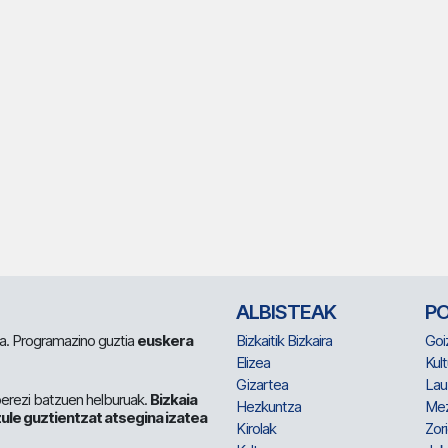
ALBISTEAK
P
 da. Programazino guztia
euskera
Bizkaitik Bizkaira
Goi
Elizea
Kult
Gizartea
Lau
berezi batzuen helburuak.
Bizkaia
Hezkuntza
Me
ule guztientzat atsegina izatea
Kirolak
Zor