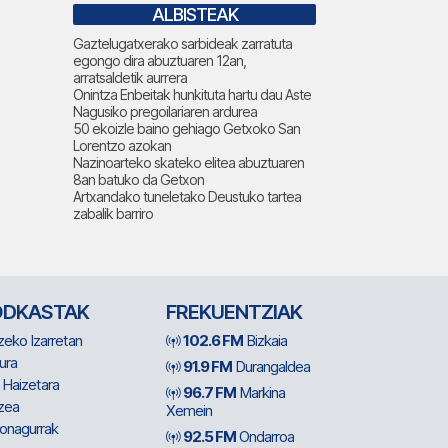
ALBISTEAK
Gaztelugatxerako sarbideak zarratuta
egongo dira abuztuaren 12an,
arratsaldetik aurrera
Onintza Enbeitak hunkituta hartu dau Aste
Nagusiko pregoilariaren ardurea
50 ekoizle baino gehiago Getxoko San
Lorentzo azokan
Nazinoarteko skateko elitea abuztuaren
8an batuko da Getxon
Artxandako tuneletako Deustuko tartea
zabalik barriro
ODKASTAK
FREKUENTZIAK
zeko Izarretan
102.6 FM
Bizkaia
ura
91.9 FM
Durangaldea
 Haizetara
96.7 FM
Markina
zea
Xemein
ionagurrak
92.5 FM
Ondarroa