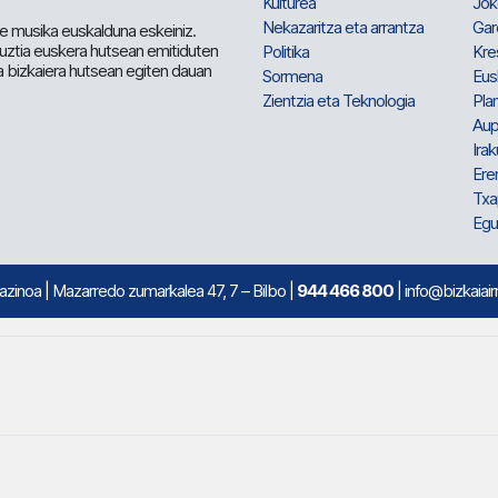
Kulturea
Jok
Nekazaritza eta arrantza
Gar
e musika euskalduna eskeiniz.
 guztia euskera hutsean emitiduten
Politika
Kre
a bizkaiera hutsean egiten dauan
Sormena
Eus
Zientzia eta Teknologia
Plan
Aup
Irak
Ere
Txa
Egu
mazinoa
| Mazarredo zumarkalea 47, 7 – Bilbo |
944 466 800
| info@bizkaiair