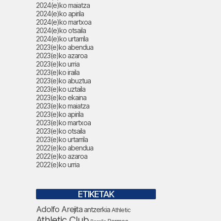
2024(e)ko maiatza
2024(e)ko apirila
2024(e)ko martxoa
2024(e)ko otsaila
2024(e)ko urtarrila
2023(e)ko abendua
2023(e)ko azaroa
2023(e)ko urria
2023(e)ko iraila
2023(e)ko abuztua
2023(e)ko uztaila
2023(e)ko ekaina
2023(e)ko maiatza
2023(e)ko apirila
2023(e)ko martxoa
2023(e)ko otsaila
2023(e)ko urtarrila
2022(e)ko abendua
2022(e)ko azaroa
2022(e)ko urria
ETIKETAK
Adolfo Arejita
antzerkia
Athletic
Athletic Club