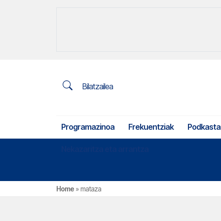
Bilatzailea
Programazinoa
Frekuentziak
Podkasta
Nekazaritza eta arrantza
Home
»
mataza