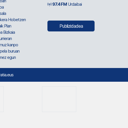
oan
97.4 FM
Urdaibai
oa
sala
kera Hobetzen
ik Plan
Publizidadea
a Bizkaia
urrieran
muz kanpo
pela buruan
nez egun
ratia.eus