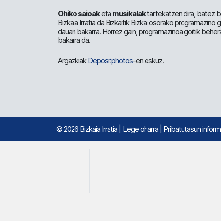
Ohiko saioak
eta
musikalak
tartekatzen dira, batez b
Bizkaia Irratia da Bizkaitik Bizkai osorako programazino
dauan bakarra. Horrez gain, programazinoa goitik beher
bakarra da.
Argazkiak
Depositphotos
-en eskuz.
© 2026 Bizkaia Irratia
|
Lege oharra
|
Pribatutasun infor