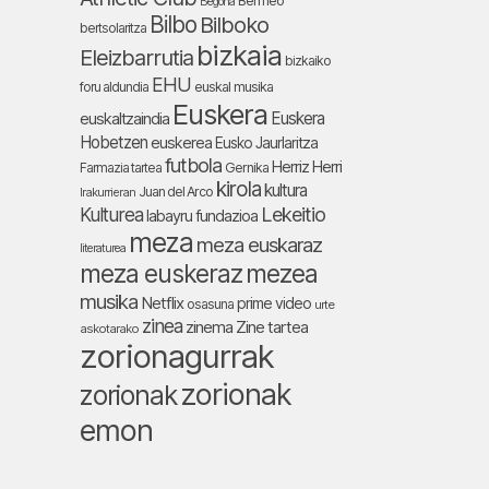
Bermeo
Begoña
Bilbo
Bilboko
bertsolaritza
bizkaia
Eleizbarrutia
bizkaiko
EHU
foru aldundia
euskal musika
Euskera
Euskera
euskaltzaindia
Hobetzen
euskerea
Eusko Jaurlaritza
futbola
Herriz Herri
Farmazia tartea
Gernika
kirola
kultura
Juan del Arco
Irakurrieran
Lekeitio
Kulturea
labayru fundazioa
meza
meza euskaraz
literaturea
meza euskeraz
mezea
musika
Netflix
prime video
osasuna
urte
zinea
zinema
Zine tartea
askotarako
zorionagurrak
zorionak
zorionak
emon