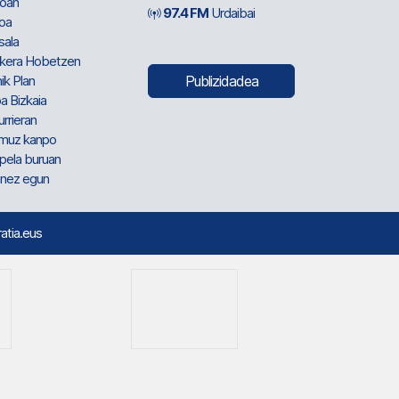
oan
97.4 FM
Urdaibai
oa
sala
kera Hobetzen
ik Plan
Publizidadea
a Bizkaia
urrieran
muz kanpo
pela buruan
nez egun
ratia.eus