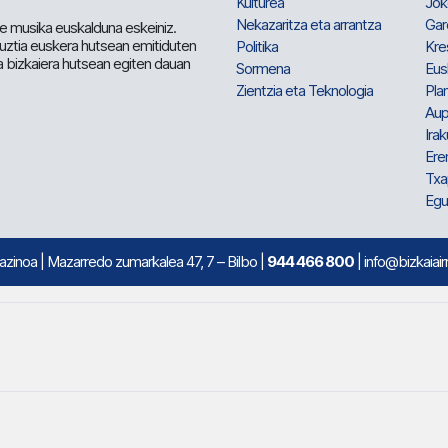
Kulturea
Jok
Nekazaritza eta arrantza
Gar
e musika euskalduna eskeiniz.
 guztia euskera hutsean emitiduten
Politika
Kre
a bizkaiera hutsean egiten dauan
Sormena
Eus
Zientzia eta Teknologia
Plan
Aup
Irak
Ere
Txa
Egu
mazinoa
| Mazarredo zumarkalea 47, 7 – Bilbo |
944 466 800
| info@bizkaiair