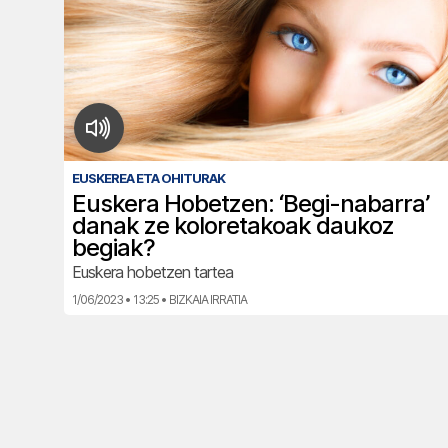
EUSKEREA ETA OHITURAK
Euskera Hobetzen: ‘Begi-nabarra’
danak ze koloretakoak daukoz
begiak?
Euskera hobetzen tartea
1/06/2023 • 13:25 • BIZKAIA IRRATIA