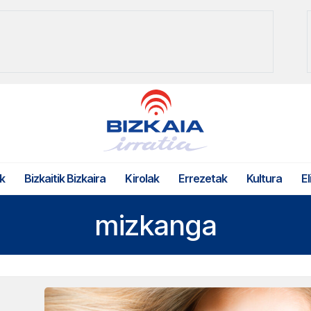
k
Bizkaitik Bizkaira
Kirolak
Errezetak
Kultura
El
mizkanga