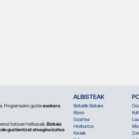
ALBISTEAK
P
 da. Programazino guztia
euskera
Bizkaitik Bizkaira
Goi
Elizea
Kult
Gizartea
Lau
berezi batzuen helburuak.
Bizkaia
Hezkuntza
Me
ule guztientzat atsegina izatea
Kirolak
Zor