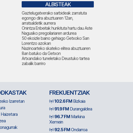
ALBISTEAK
Gaztelugatxerako sarbideak zarratuta
egongo dira abuztuaren 12an,
arratsaldetik aurrera
Onintza Enbeitak hunkituta hartu dau Aste
Nagusiko pregoilariaren ardurea
50 ekoizle baino gehiago Getxoko San
Lorentzo azokan
Nazinoarteko skateko elitea abuztuaren
8an batuko da Getxon
Artxandako tuneletako Deustuko tartea
zabalik barriro
ODKASTAK
FREKUENTZIAK
zeko Izarretan
102.6 FM
Bizkaia
ura
91.9 FM
Durangaldea
 Haizetara
96.7 FM
Markina
zea
Xemein
ionagurrak
92.5 FM
Ondarroa