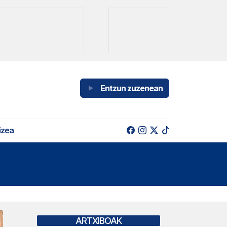
Entzun zuzenean
izea
ARTXIBOAK