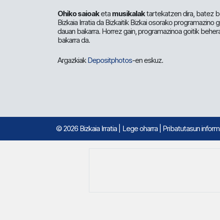
Ohiko saioak
eta
musikalak
tartekatzen dira, batez b
Bizkaia Irratia da Bizkaitik Bizkai osorako programazino
dauan bakarra. Horrez gain, programazinoa goitik beher
bakarra da.
Argazkiak
Depositphotos
-en eskuz.
© 2026 Bizkaia Irratia
|
Lege oharra
|
Pribatutasun infor