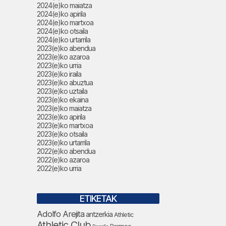
2024(e)ko maiatza
2024(e)ko apirila
2024(e)ko martxoa
2024(e)ko otsaila
2024(e)ko urtarrila
2023(e)ko abendua
2023(e)ko azaroa
2023(e)ko urria
2023(e)ko iraila
2023(e)ko abuztua
2023(e)ko uztaila
2023(e)ko ekaina
2023(e)ko maiatza
2023(e)ko apirila
2023(e)ko martxoa
2023(e)ko otsaila
2023(e)ko urtarrila
2022(e)ko abendua
2022(e)ko azaroa
2022(e)ko urria
ETIKETAK
Adolfo Arejita
antzerkia
Athletic
Athletic Club