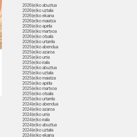
2026(e)ko abuztua
2026(e)ko uztaila
2026(e)ko ekaina
2026(e)ko maiatza
2026(e)ko apirila
2026(e)ko martxoa
2026(e)ko otsaila
2026(e)ko urtarrila
2025(e)ko abendua
2025(e)ko azaroa
2025(e)ko urria
2025(e)ko iraila
2025(e)ko abuztua
2025(e)ko uztaila
2025(e)ko maiatza
2025(e)ko apirila
2025(e)ko martxoa
2025(e)ko otsaila
2025(e)ko urtarrila
2024(e)ko abendua
2024(e)ko azaroa
2024(e)ko urria
2024(e)ko iraila
2024(e)ko abuztua
2024(e)ko uztaila
2024(e)ko ekaina