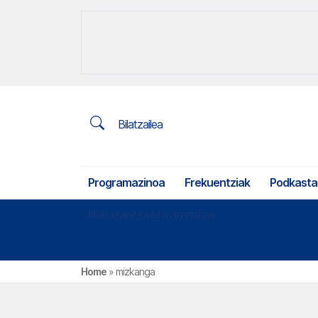
Bilatzailea
Programazinoa
Frekuentziak
Podkasta
Nekazaritza eta arrantza
Home
»
mizkanga