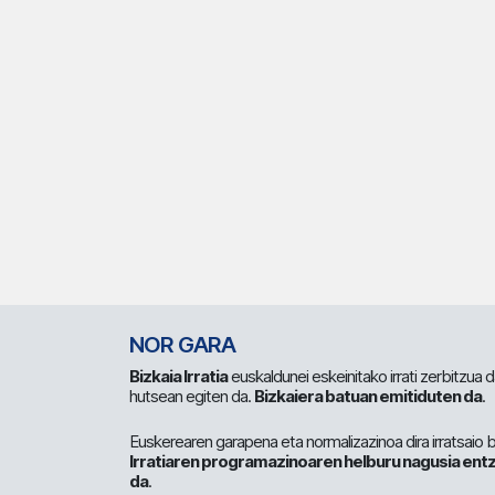
NOR GARA
Bizkaia Irratia
euskaldunei eskeinitako irrati zerbitzua
hutsean egiten da.
Bizkaiera batuan emitiduten da
.
Euskerearen garapena eta normalizazinoa dira irratsaio 
Irratiaren programazinoaren helburu nagusia entz
da
.