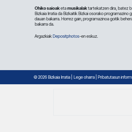
Ohiko saioak
eta
musikalak
tartekatzen dira, batez b
Bizkaia Irratia da Bizkaitik Bizkai osorako programazino
dauan bakarra. Horrez gain, programazinoa goitik beher
bakarra da.
Argazkiak
Depositphotos
-en eskuz.
© 2026 Bizkaia Irratia
|
Lege oharra
|
Pribatutasun infor