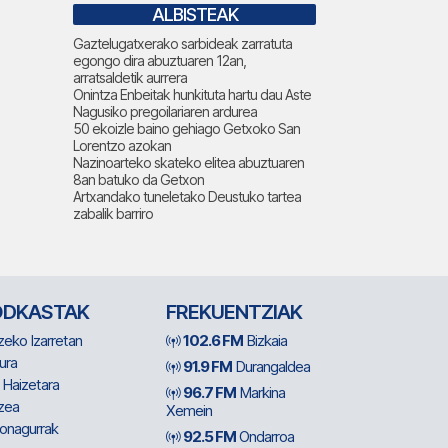
ALBISTEAK
Gaztelugatxerako sarbideak zarratuta
egongo dira abuztuaren 12an,
arratsaldetik aurrera
Onintza Enbeitak hunkituta hartu dau Aste
Nagusiko pregoilariaren ardurea
50 ekoizle baino gehiago Getxoko San
Lorentzo azokan
Nazinoarteko skateko elitea abuztuaren
8an batuko da Getxon
Artxandako tuneletako Deustuko tartea
zabalik barriro
ODKASTAK
FREKUENTZIAK
zeko Izarretan
102.6 FM
Bizkaia
ura
91.9 FM
Durangaldea
 Haizetara
96.7 FM
Markina
zea
Xemein
ionagurrak
92.5 FM
Ondarroa