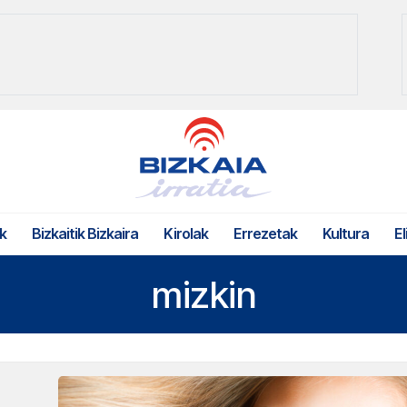
k
Bizkaitik Bizkaira
Kirolak
Errezetak
Kultura
El
mizkin