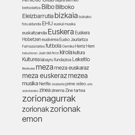
Bermeo
Begoña
Bilbo
Bilboko
bertsolaritza
bizkaia
Eleizbarrutia
bizkaiko
EHU
foru aldundia
euskal musika
Euskera
Euskera
euskaltzaindia
Hobetzen
euskerea
Eusko Jaurlaritza
futbola
Herriz Herri
Farmazia tartea
Gernika
kirola
kultura
Juan del Arco
Irakurrieran
Lekeitio
Kulturea
labayru fundazioa
meza
meza euskaraz
literaturea
meza euskeraz
mezea
musika
Netflix
prime video
osasuna
urte
zinea
zinema
Zine tartea
askotarako
zorionagurrak
zorionak
zorionak
emon