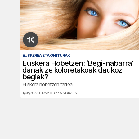
EUSKEREA ETA OHITURAK
Euskera Hobetzen: ‘Begi-nabarra’
danak ze koloretakoak daukoz
begiak?
Euskera hobetzen tartea
1/06/2023 • 13:25 • BIZKAIA IRRATIA