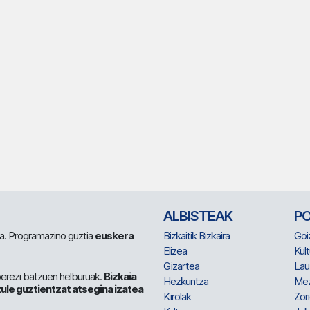
ALBISTEAK
P
 da. Programazino guztia
euskera
Bizkaitik Bizkaira
Goi
Elizea
Kult
Gizartea
Lau
berezi batzuen helburuak.
Bizkaia
Hezkuntza
Me
ule guztientzat atsegina izatea
Kirolak
Zor