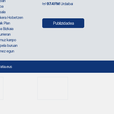
oan
97.4 FM
Urdaibai
oa
sala
kera Hobetzen
ik Plan
Publizidadea
a Bizkaia
urrieran
muz kanpo
pela buruan
nez egun
ratia.eus