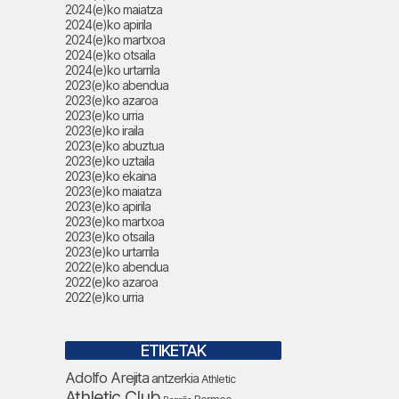
2024(e)ko maiatza
2024(e)ko apirila
2024(e)ko martxoa
2024(e)ko otsaila
2024(e)ko urtarrila
2023(e)ko abendua
2023(e)ko azaroa
2023(e)ko urria
2023(e)ko iraila
2023(e)ko abuztua
2023(e)ko uztaila
2023(e)ko ekaina
2023(e)ko maiatza
2023(e)ko apirila
2023(e)ko martxoa
2023(e)ko otsaila
2023(e)ko urtarrila
2022(e)ko abendua
2022(e)ko azaroa
2022(e)ko urria
ETIKETAK
Adolfo Arejita
antzerkia
Athletic
Athletic Club