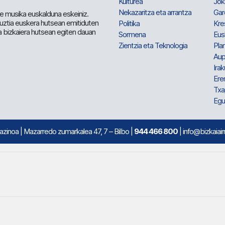
Kulturea
Jok
Nekazaritza eta arrantza
Gar
e musika euskalduna eskeiniz.
 guztia euskera hutsean emitiduten
Politika
Kre
a bizkaiera hutsean egiten dauan
Sormena
Eus
Zientzia eta Teknologia
Plan
Aup
Irak
Ere
Txa
Egu
mazinoa
| Mazarredo zumarkalea 47, 7 – Bilbo |
944 466 800
| info@bizkaiair