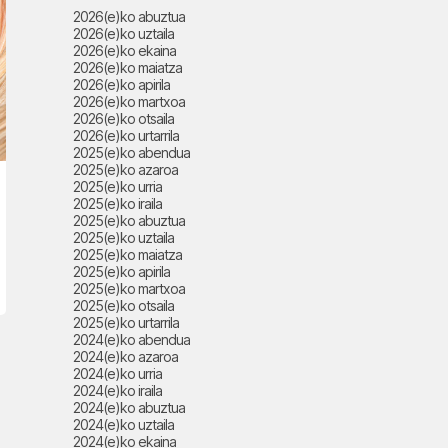
2026(e)ko abuztua
2026(e)ko uztaila
2026(e)ko ekaina
2026(e)ko maiatza
2026(e)ko apirila
2026(e)ko martxoa
2026(e)ko otsaila
2026(e)ko urtarrila
2025(e)ko abendua
2025(e)ko azaroa
2025(e)ko urria
2025(e)ko iraila
2025(e)ko abuztua
2025(e)ko uztaila
2025(e)ko maiatza
2025(e)ko apirila
2025(e)ko martxoa
2025(e)ko otsaila
2025(e)ko urtarrila
2024(e)ko abendua
2024(e)ko azaroa
2024(e)ko urria
2024(e)ko iraila
2024(e)ko abuztua
2024(e)ko uztaila
2024(e)ko ekaina