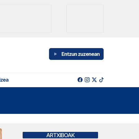
Entzun zuzenean
izea
ARTXIBOAK