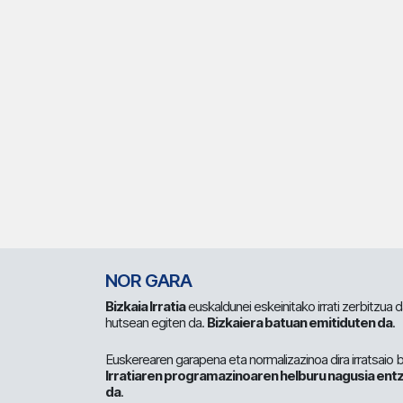
NOR GARA
Bizkaia Irratia
euskaldunei eskeinitako irrati zerbitzua
hutsean egiten da.
Bizkaiera batuan emitiduten da
.
Euskerearen garapena eta normalizazinoa dira irratsaio 
Irratiaren programazinoaren helburu nagusia entz
da
.