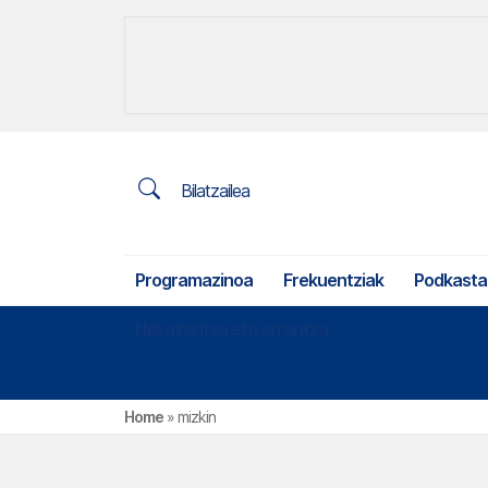
Bilatzailea
Programazinoa
Frekuentziak
Podkasta
Nekazaritza eta arrantza
Home
»
mizkin