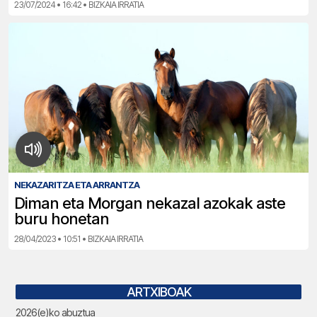
23/07/2024 • 16:42 • BIZKAIA IRRATIA
NEKAZARITZA ETA ARRANTZA
Diman eta Morgan nekazal azokak aste
buru honetan
28/04/2023 • 10:51 • BIZKAIA IRRATIA
ARTXIBOAK
2026(e)ko abuztua