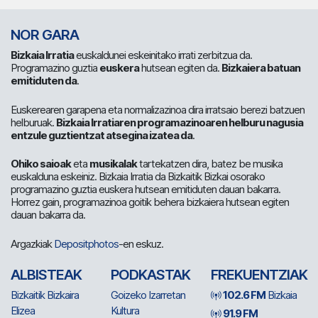
NOR GARA
Bizkaia Irratia
euskaldunei eskeinitako irrati zerbitzua da.
Programazino guztia
euskera
hutsean egiten da.
Bizkaiera batuan
emitiduten da
.
Euskerearen garapena eta normalizazinoa dira irratsaio berezi batzuen
helburuak.
Bizkaia Irratiaren programazinoaren helburu nagusia
entzule guztientzat atsegina izatea da
.
Ohiko saioak
eta
musikalak
tartekatzen dira, batez be musika
euskalduna eskeiniz. Bizkaia Irratia da Bizkaitik Bizkai osorako
programazino guztia euskera hutsean emitiduten dauan bakarra.
Horrez gain, programazinoa goitik behera bizkaiera hutsean egiten
dauan bakarra da.
Argazkiak
Depositphotos
-en eskuz.
ALBISTEAK
PODKASTAK
FREKUENTZIAK
Bizkaitik Bizkaira
Goizeko Izarretan
102.6 FM
Bizkaia
Elizea
Kultura
91.9 FM