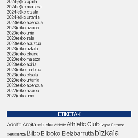
2024(e)ko apirila
2024(e)ko martxoa
2024(e)ko otsaila
2024(e)ko urtarrila
2023(e)ko abendua
2023(e)ko azaroa
2023(e)ko urria
2023(e)ko iraila
2023(e)ko abuztua
2023(e)ko uztaila
2023(e)ko ekaina
2023(e)ko maiatza
2023(e)ko apirila
2023(e)ko martxoa
2023(e)ko otsaila
2023(e)ko urtarrila
2022(e)ko abendua
2022(e)ko azaroa
2022(e)ko urria
ETIKETAK
Athletic Club
Adolfo Arejita
antzerkia
Athletic
Bermeo
Begoña
bizkaia
Bilbo
Bilboko Eleizbarrutia
bertsolaritza