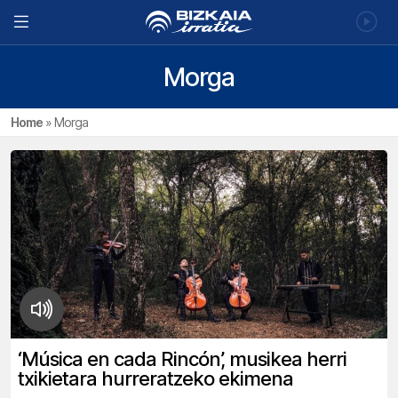
Morga
Home
»
Morga
‘Música en cada Rincón’, musikea herri
txikietara hurreratzeko ekimena