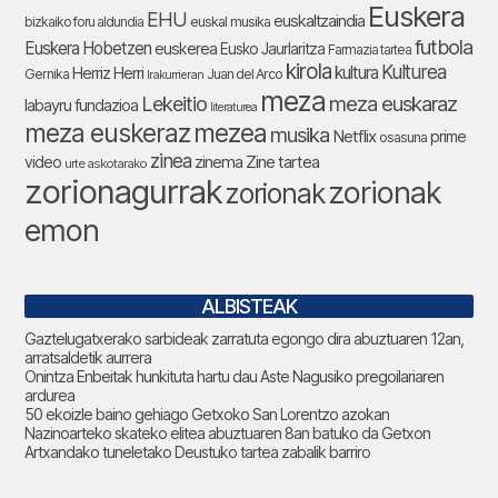
Euskera
EHU
euskaltzaindia
bizkaiko foru aldundia
euskal musika
futbola
Euskera Hobetzen
euskerea
Eusko Jaurlaritza
Farmazia tartea
kirola
Kulturea
kultura
Herriz Herri
Gernika
Juan del Arco
Irakurrieran
meza
Lekeitio
meza euskaraz
labayru fundazioa
literaturea
meza euskeraz
mezea
musika
Netflix
prime
osasuna
zinea
zinema
Zine tartea
video
urte askotarako
zorionagurrak
zorionak
zorionak
emon
ALBISTEAK
Gaztelugatxerako sarbideak zarratuta egongo dira abuztuaren 12an,
arratsaldetik aurrera
Onintza Enbeitak hunkituta hartu dau Aste Nagusiko pregoilariaren
ardurea
50 ekoizle baino gehiago Getxoko San Lorentzo azokan
Nazinoarteko skateko elitea abuztuaren 8an batuko da Getxon
Artxandako tuneletako Deustuko tartea zabalik barriro