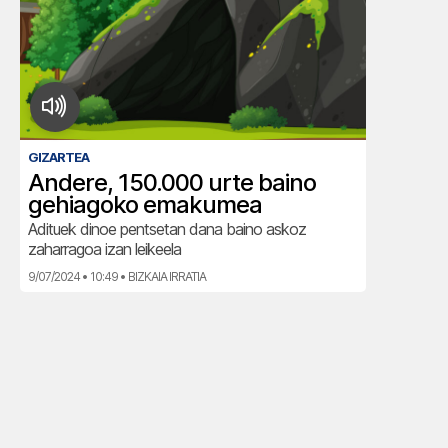
GIZARTEA
Andere, 150.000 urte baino
gehiagoko emakumea
Adituek dinoe pentsetan dana baino askoz
zaharragoa izan leikeela
9/07/2024 • 10:49 • BIZKAIA IRRATIA