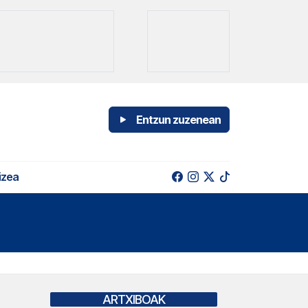
Entzun zuzenean
izea
ARTXIBOAK