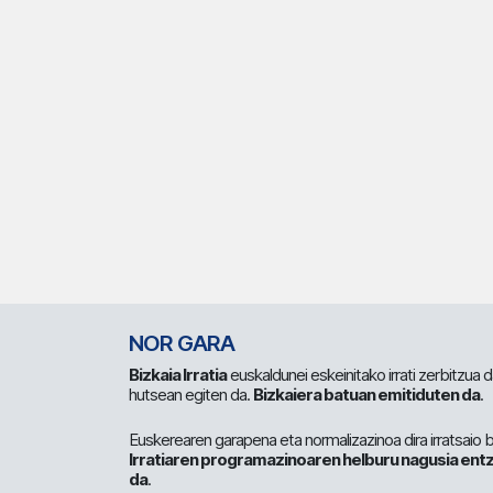
NOR GARA
Bizkaia Irratia
euskaldunei eskeinitako irrati zerbitzua
hutsean egiten da.
Bizkaiera batuan emitiduten da
.
Euskerearen garapena eta normalizazinoa dira irratsaio 
Irratiaren programazinoaren helburu nagusia entz
da
.