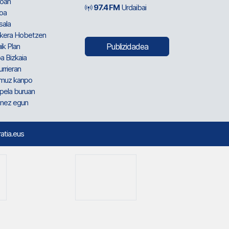
oan
97.4 FM
Urdaibai
oa
sala
kera Hobetzen
ik Plan
Publizidadea
a Bizkaia
urrieran
muz kanpo
pela buruan
nez egun
ratia.eus