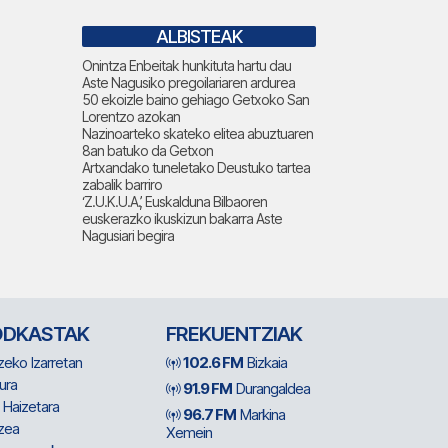
ALBISTEAK
Onintza Enbeitak hunkituta hartu dau
Aste Nagusiko pregoilariaren ardurea
50 ekoizle baino gehiago Getxoko San
Lorentzo azokan
Nazinoarteko skateko elitea abuztuaren
8an batuko da Getxon
Artxandako tuneletako Deustuko tartea
zabalik barriro
‘Z.U.K.U.A.’, Euskalduna Bilbaoren
euskerazko ikuskizun bakarra Aste
Nagusiari begira
ODKASTAK
FREKUENTZIAK
zeko Izarretan
102.6 FM
Bizkaia
ura
91.9 FM
Durangaldea
 Haizetara
96.7 FM
Markina
zea
Xemein