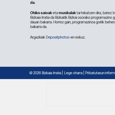
da
.
Ohiko saioak
eta
musikalak
tartekatzen dira, batez b
Bizkaia Irratia da Bizkaitik Bizkai osorako programazino
dauan bakarra. Horrez gain, programazinoa goitik beher
bakarra da.
Argazkiak
Depositphotos
-en eskuz.
© 2026 Bizkaia Irratia
|
Lege oharra
|
Pribatutasun infor