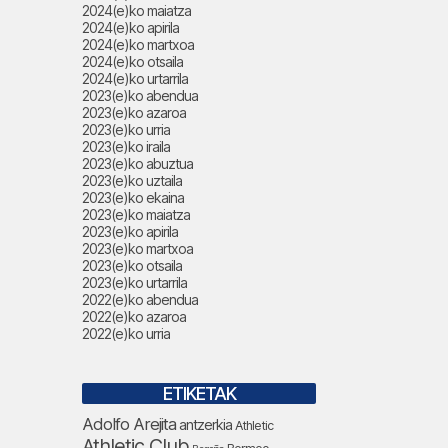
2024(e)ko maiatza
2024(e)ko apirila
2024(e)ko martxoa
2024(e)ko otsaila
2024(e)ko urtarrila
2023(e)ko abendua
2023(e)ko azaroa
2023(e)ko urria
2023(e)ko iraila
2023(e)ko abuztua
2023(e)ko uztaila
2023(e)ko ekaina
2023(e)ko maiatza
2023(e)ko apirila
2023(e)ko martxoa
2023(e)ko otsaila
2023(e)ko urtarrila
2022(e)ko abendua
2022(e)ko azaroa
2022(e)ko urria
ETIKETAK
Adolfo Arejita
antzerkia
Athletic
Athletic Club