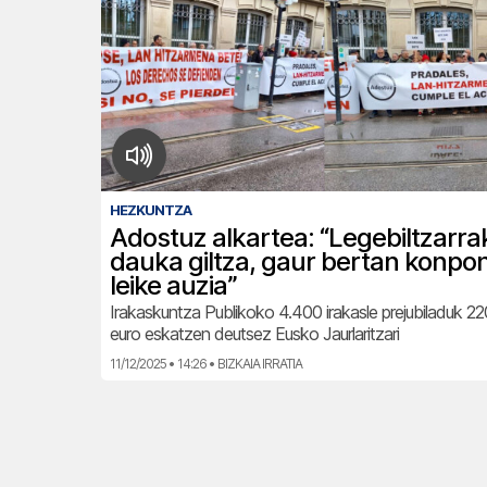
HEZKUNTZA
Adostuz alkartea: “Legebiltzarra
dauka giltza, gaur bertan konpo
leike auzia”
Irakaskuntza Publikoko 4.400 irakasle prejubiladuk 220
euro eskatzen deutsez Eusko Jaurlaritzari
11/12/2025 • 14:26 • BIZKAIA IRRATIA