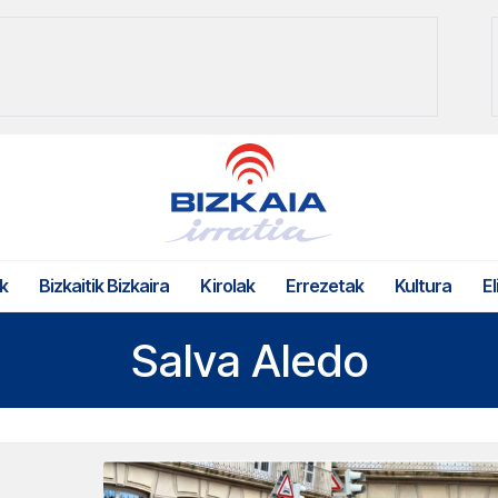
k
Bizkaitik Bizkaira
Kirolak
Errezetak
Kultura
El
Salva Aledo