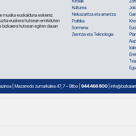
Kirolak
Zor
Kulturea
Jok
Nekazaritza eta arrantza
Gar
e musika euskalduna eskeiniz.
 guztia euskera hutsean emitiduten
Politika
Kre
a bizkaiera hutsean egiten dauan
Sormena
Eus
Zientzia eta Teknologia
Plan
Aup
Irak
Ere
Txa
Egu
mazinoa
| Mazarredo zumarkalea 47, 7 – Bilbo |
944 466 800
| info@bizkaiair