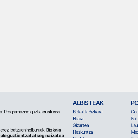
ALBISTEAK
P
 da. Programazino guztia
euskera
Bizkaitik Bizkaira
Goi
Elizea
Kult
Gizartea
Lau
berezi batzuen helburuak.
Bizkaia
Hezkuntza
Me
ule guztientzat atsegina izatea