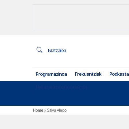
Bilatzailea
Programazinoa
Frekuentziak
Podkasta
Nekazaritza eta arrantza
Home
»
Salva Aledo