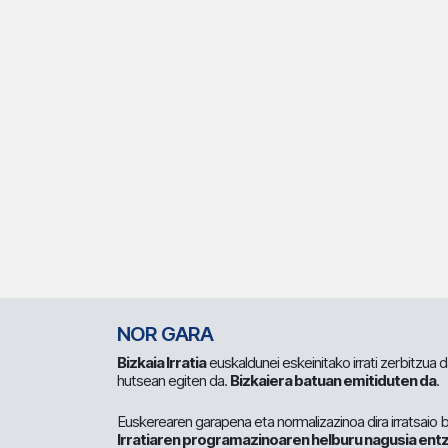
NOR GARA
Bizkaia Irratia
euskaldunei eskeinitako irrati zerbitzua
hutsean egiten da.
Bizkaiera batuan emitiduten da
.
Euskerearen garapena eta normalizazinoa dira irratsaio 
Irratiaren programazinoaren helburu nagusia entz