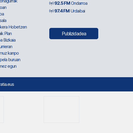
ionagurrak
92.5 FM
Ondarroa
oan
97.4 FM
Urdaibai
oa
sala
kera Hobetzen
ik Plan
Publizidadea
a Bizkaia
urrieran
muz kanpo
pela buruan
nez egun
ratia.eus