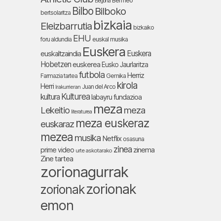
Bermeo
Begoña
Bilbo
Bilboko
bertsolaritza
bizkaia
Eleizbarrutia
bizkaiko
EHU
foru aldundia
euskal musika
Euskera
Euskera
euskaltzaindia
Hobetzen
euskerea
Eusko Jaurlaritza
futbola
Herriz
Farmazia tartea
Gernika
kirola
Herri
Juan del Arco
Irakurrieran
Kulturea
kultura
labayru fundazioa
meza
Lekeitio
meza
literaturea
meza euskeraz
euskaraz
mezea
musika
Netflix
osasuna
zinea
zinema
prime video
urte askotarako
Zine tartea
zorionagurrak
zorionak
zorionak
emon