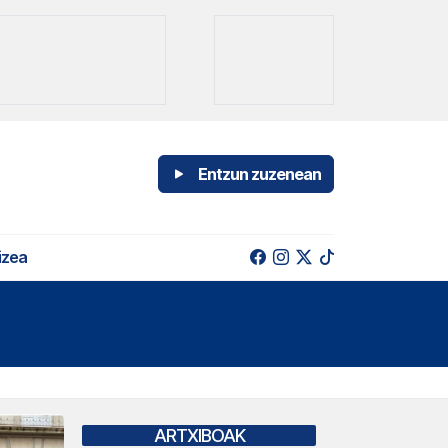
Entzun zuzenean
izea
ARTXIBOAK