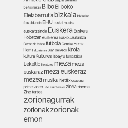
Bermeo
Begoña
Bilbo
Bilboko
bertsolaritza
bizkaia
Eleizbarrutia
bizkaiko
EHU
foru aldundia
euskal musika
Euskera
Euskera
euskaltzaindia
Hobetzen
euskerea
Eusko Jaurlaritza
futbola
Herriz
Farmazia tartea
Gernika
kirola
Herri
Juan del Arco
Irakurrieran
Kulturea
kultura
labayru fundazioa
meza
Lekeitio
meza
literaturea
meza euskeraz
euskaraz
mezea
musika
Netflix
osasuna
zinea
zinema
prime video
urte askotarako
Zine tartea
zorionagurrak
zorionak
zorionak
emon