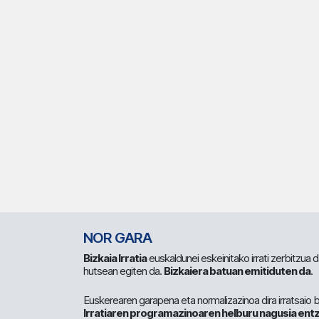
NOR GARA
Bizkaia Irratia
euskaldunei eskeinitako irrati zerbitzua
hutsean egiten da.
Bizkaiera batuan emitiduten da
.
Euskerearen garapena eta normalizazinoa dira irratsaio 
Irratiaren programazinoaren helburu nagusia entz