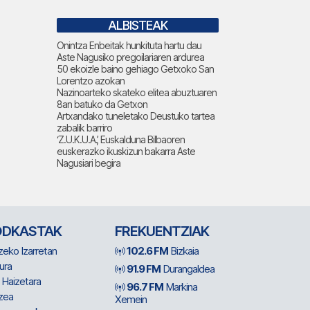
ALBISTEAK
Onintza Enbeitak hunkituta hartu dau
Aste Nagusiko pregoilariaren ardurea
50 ekoizle baino gehiago Getxoko San
Lorentzo azokan
Nazinoarteko skateko elitea abuztuaren
8an batuko da Getxon
Artxandako tuneletako Deustuko tartea
zabalik barriro
‘Z.U.K.U.A.’, Euskalduna Bilbaoren
euskerazko ikuskizun bakarra Aste
Nagusiari begira
ODKASTAK
FREKUENTZIAK
zeko Izarretan
102.6 FM
Bizkaia
ura
91.9 FM
Durangaldea
 Haizetara
96.7 FM
Markina
zea
Xemein