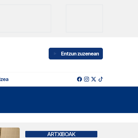
Entzun zuzenean
izea
ARTXIBOAK