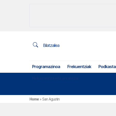
Bilatzailea
Programazinoa
Frekuentziak
Podkasta
Nekazaritza eta arrantza
Home
»
San Agustin