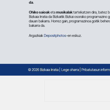
da
.
Ohiko saioak
eta
musikalak
tartekatzen dira, batez b
Bizkaia Irratia da Bizkaitik Bizkai osorako programazino
dauan bakarra. Horrez gain, programazinoa goitik beher
bakarra da.
Argazkiak
Depositphotos
-en eskuz.
© 2026 Bizkaia Irratia
|
Lege oharra
|
Pribatutasun infor