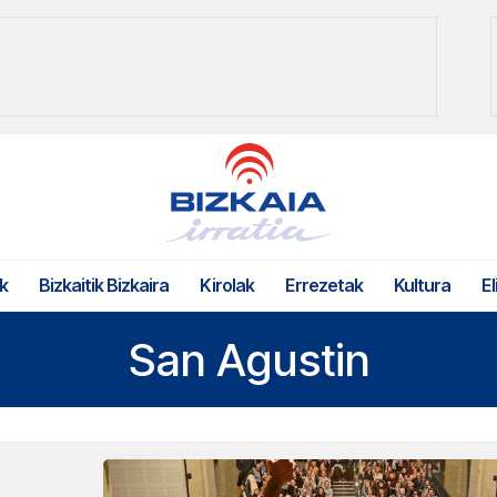
k
Bizkaitik Bizkaira
Kirolak
Errezetak
Kultura
El
San Agustin