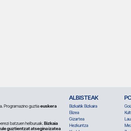
ALBISTEAK
P
 da. Programazino guztia
euskera
Bizkaitik Bizkaira
Goi
Elizea
Kult
Gizartea
Lau
berezi batzuen helburuak.
Bizkaia
Hezkuntza
Me
ule guztientzat atsegina izatea