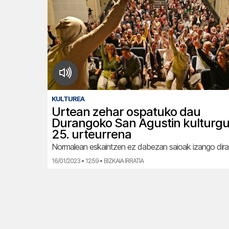
KULTUREA
Urtean zehar ospatuko dau
Durangoko San Agustin kulturg
25. urteurrena
Normalean eskaintzen ez dabezan saioak izango dir
16/01/2023 • 12:59 • BIZKAIA IRRATIA