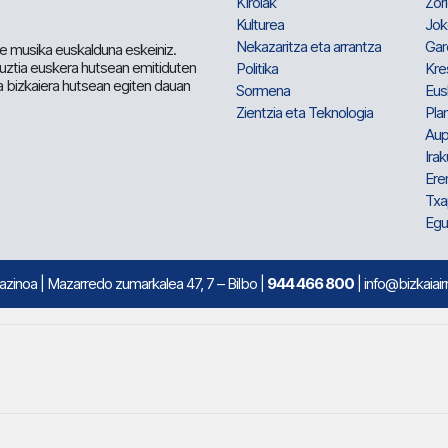
Kirolak
Zor
Kulturea
Jok
Nekazaritza eta arrantza
Gar
e musika euskalduna eskeiniz.
 guztia euskera hutsean emitiduten
Politika
Kre
a bizkaiera hutsean egiten dauan
Sormena
Eus
Zientzia eta Teknologia
Plan
Aup
Irak
Ere
Txa
Egu
mazinoa
| Mazarredo zumarkalea 47, 7 – Bilbo |
944 466 800
| info@bizkaiair