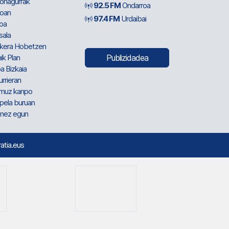
ionagurrak
92.5 FM
Ondarroa
oan
97.4 FM
Urdaibai
oa
sala
kera Hobetzen
ik Plan
Publizidadea
a Bizkaia
urrieran
muz kanpo
pela buruan
nez egun
ratia.eus