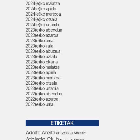
2024(e)ko maiatza
2024(e)ko apirila
2024(e)ko martxoa
2024(e)ko otsaila
2024(e)ko urtarrila
2023(e)ko abendua
2023(e)ko azaroa
2023(e)ko urria
2023(e)ko iraila
2023(e)ko abuztua
2023(e)ko uztaila
2023(e)ko ekaina
2023(e)ko maiatza
2023(e)ko apirila
2023(e)ko martxoa
2023(e)ko otsaila
2023(e)ko urtarrila
2022(e)ko abendua
2022(e)ko azaroa
2022(e)ko urria
ETIKETAK
Adolfo Arejita
antzerkia
Athletic
Athletic Club