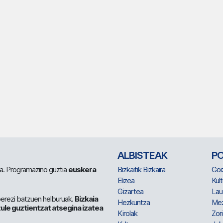
ALBISTEAK
P
 da. Programazino guztia
euskera
Bizkaitik Bizkaira
Goi
Elizea
Kult
Gizartea
Lau
berezi batzuen helburuak.
Bizkaia
Hezkuntza
Me
ule guztientzat atsegina izatea
Kirolak
Zor