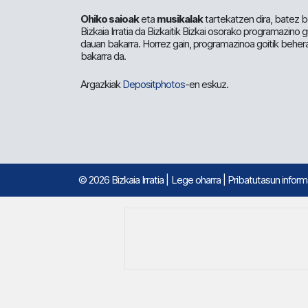
Ohiko saioak
eta
musikalak
tartekatzen dira, batez b
Bizkaia Irratia da Bizkaitik Bizkai osorako programazino
dauan bakarra. Horrez gain, programazinoa goitik beher
bakarra da.
Argazkiak
Depositphotos
-en eskuz.
© 2026 Bizkaia Irratia
|
Lege oharra
|
Pribatutasun infor