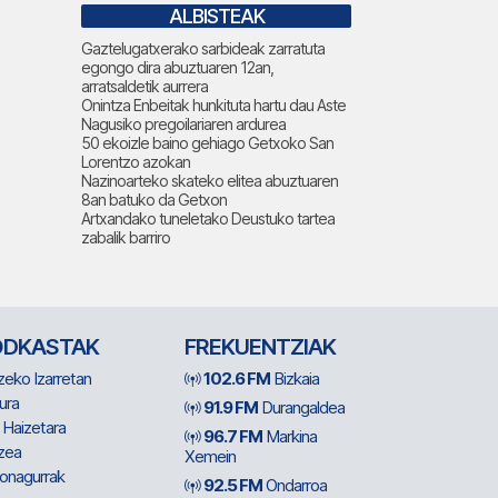
ALBISTEAK
Gaztelugatxerako sarbideak zarratuta
egongo dira abuztuaren 12an,
arratsaldetik aurrera
Onintza Enbeitak hunkituta hartu dau Aste
Nagusiko pregoilariaren ardurea
50 ekoizle baino gehiago Getxoko San
Lorentzo azokan
Nazinoarteko skateko elitea abuztuaren
8an batuko da Getxon
Artxandako tuneletako Deustuko tartea
zabalik barriro
ODKASTAK
FREKUENTZIAK
zeko Izarretan
102.6 FM
Bizkaia
ura
91.9 FM
Durangaldea
 Haizetara
96.7 FM
Markina
zea
Xemein
ionagurrak
92.5 FM
Ondarroa