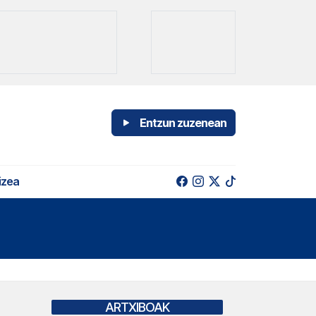
Entzun zuzenean
izea
ARTXIBOAK