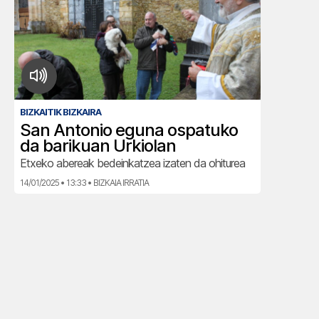
BIZKAITIK BIZKAIRA
San Antonio eguna ospatuko
da barikuan Urkiolan
Etxeko abereak bedeinkatzea izaten da ohiturea
14/01/2025 • 13:33 • BIZKAIA IRRATIA