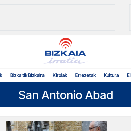
k
Bizkaitik Bizkaira
Kirolak
Errezetak
Kultura
El
San Antonio Abad