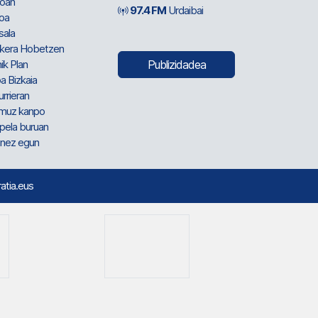
oan
97.4 FM
Urdaibai
oa
sala
kera Hobetzen
ik Plan
Publizidadea
a Bizkaia
urrieran
muz kanpo
pela buruan
nez egun
ratia.eus