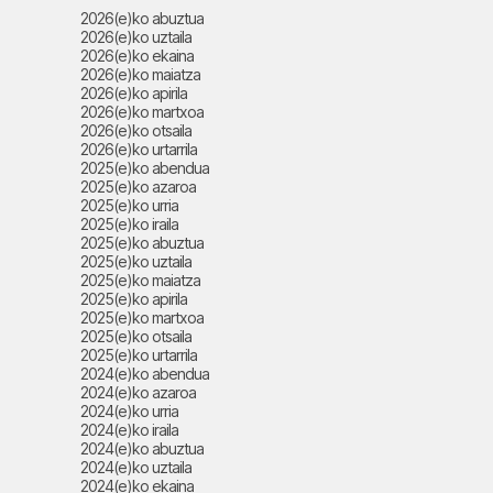
2026(e)ko abuztua
2026(e)ko uztaila
2026(e)ko ekaina
2026(e)ko maiatza
2026(e)ko apirila
2026(e)ko martxoa
2026(e)ko otsaila
2026(e)ko urtarrila
2025(e)ko abendua
2025(e)ko azaroa
2025(e)ko urria
2025(e)ko iraila
2025(e)ko abuztua
2025(e)ko uztaila
2025(e)ko maiatza
2025(e)ko apirila
2025(e)ko martxoa
2025(e)ko otsaila
2025(e)ko urtarrila
2024(e)ko abendua
2024(e)ko azaroa
2024(e)ko urria
2024(e)ko iraila
2024(e)ko abuztua
2024(e)ko uztaila
2024(e)ko ekaina