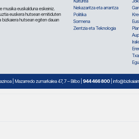
Kulturea
Jok
Nekazaritza eta arrantza
Gar
e musika euskalduna eskeiniz.
 guztia euskera hutsean emitiduten
Politika
Kre
a bizkaiera hutsean egiten dauan
Sormena
Eus
Zientzia eta Teknologia
Plan
Aup
Irak
Ere
Txa
Egu
mazinoa
| Mazarredo zumarkalea 47, 7 – Bilbo |
944 466 800
| info@bizkaiair