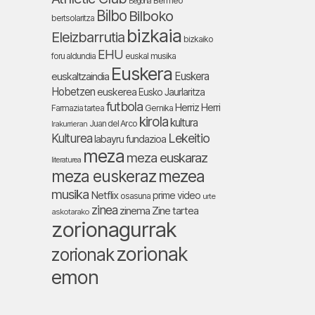
Bermeo
Begoña
Bilbo
Bilboko
bertsolaritza
bizkaia
Eleizbarrutia
bizkaiko
EHU
foru aldundia
euskal musika
Euskera
Euskera
euskaltzaindia
Hobetzen
euskerea
Eusko Jaurlaritza
futbola
Herriz Herri
Farmazia tartea
Gernika
kirola
kultura
Juan del Arco
Irakurrieran
Lekeitio
Kulturea
labayru fundazioa
meza
meza euskaraz
literaturea
meza euskeraz
mezea
musika
Netflix
prime video
osasuna
urte
zinea
zinema
Zine tartea
askotarako
zorionagurrak
zorionak
zorionak
emon