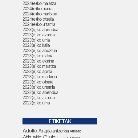
2024(e)ko maiatza
2024(e)ko apirila
2024(e)ko martxoa
2024(e)ko otsaila
2024(e)ko urtarrila
2023(e)ko abendua
2023(e)ko azaroa
2023(e)ko urria
2023(e)ko iraila
2023(e)ko abuztua
2023(e)ko uztaila
2023(e)ko ekaina
2023(e)ko maiatza
2023(e)ko apirila
2023(e)ko martxoa
2023(e)ko otsaila
2023(e)ko urtarrila
2022(e)ko abendua
2022(e)ko azaroa
2022(e)ko urria
ETIKETAK
Adolfo Arejita
antzerkia
Athletic
Athletic Club