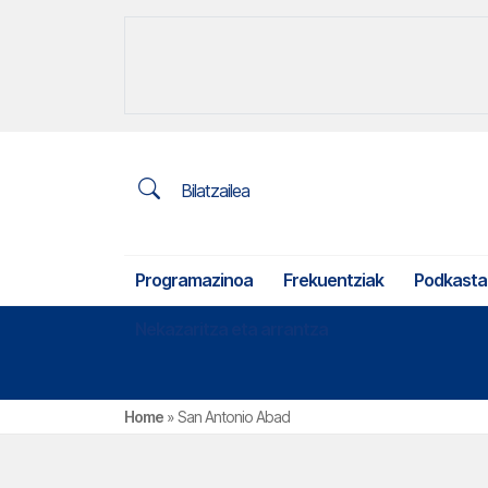
Bilatzailea
Programazinoa
Frekuentziak
Podkasta
Nekazaritza eta arrantza
Home
»
San Antonio Abad