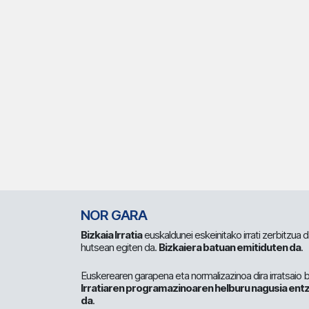
NOR GARA
Bizkaia Irratia
euskaldunei eskeinitako irrati zerbitzua
hutsean egiten da.
Bizkaiera batuan emitiduten da
.
Euskerearen garapena eta normalizazinoa dira irratsaio 
Irratiaren programazinoaren helburu nagusia entz
da
.