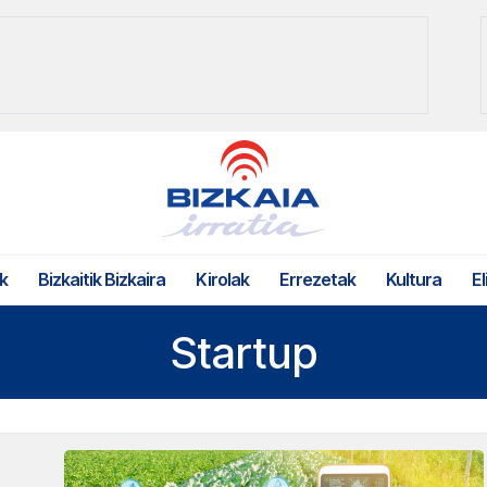
k
Bizkaitik Bizkaira
Kirolak
Errezetak
Kultura
El
Startup