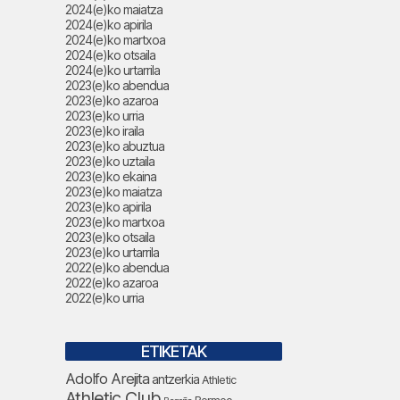
2024(e)ko maiatza
2024(e)ko apirila
2024(e)ko martxoa
2024(e)ko otsaila
2024(e)ko urtarrila
2023(e)ko abendua
2023(e)ko azaroa
2023(e)ko urria
2023(e)ko iraila
2023(e)ko abuztua
2023(e)ko uztaila
2023(e)ko ekaina
2023(e)ko maiatza
2023(e)ko apirila
2023(e)ko martxoa
2023(e)ko otsaila
2023(e)ko urtarrila
2022(e)ko abendua
2022(e)ko azaroa
2022(e)ko urria
ETIKETAK
Adolfo Arejita
antzerkia
Athletic
Athletic Club