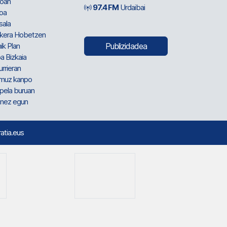
oan
97.4 FM
Urdaibai
oa
sala
kera Hobetzen
ik Plan
Publizidadea
a Bizkaia
urrieran
muz kanpo
pela buruan
nez egun
ratia.eus