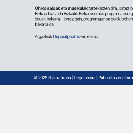
Ohiko saioak
eta
musikalak
tartekatzen dira, batez b
Bizkaia Irratia da Bizkaitik Bizkai osorako programazino
dauan bakarra. Horrez gain, programazinoa goitik beher
bakarra da.
Argazkiak
Depositphotos
-en eskuz.
© 2026 Bizkaia Irratia
|
Lege oharra
|
Pribatutasun infor