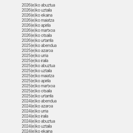
2026(e)ko abuztua
2026(e)ko uztaila
2026(e)ko ekaina
2026(e)ko maiatza
2026(e)ko apirila
2026(e)ko martxoa
2026(e)ko otsaila
2026(e)ko urtarrila
2025(e)ko abendua
2025(e)ko azaroa
2025(e)ko urria
2025(e)ko iraila
2025(e)ko abuztua
2025(e)ko uztaila
2025(e)ko maiatza
2025(e)ko apirila
2025(e)ko martxoa
2025(e)ko otsaila
2025(e)ko urtarrila
2024(e)ko abendua
2024(e)ko azaroa
2024(e)ko urria
2024(e)ko iraila
2024(e)ko abuztua
2024(e)ko uztaila
2024(e)ko ekaina