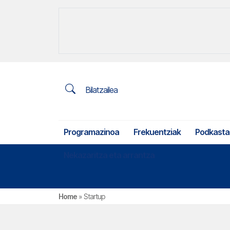
Bilatzailea
Programazinoa
Frekuentziak
Podkasta
Nekazaritza eta arrantza
Home
»
Startup