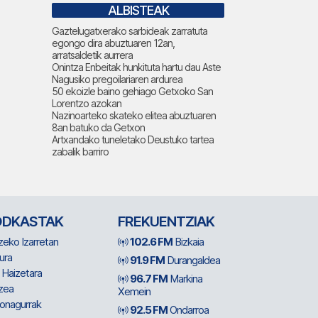
ALBISTEAK
Gaztelugatxerako sarbideak zarratuta
egongo dira abuztuaren 12an,
arratsaldetik aurrera
Onintza Enbeitak hunkituta hartu dau Aste
Nagusiko pregoilariaren ardurea
50 ekoizle baino gehiago Getxoko San
Lorentzo azokan
Nazinoarteko skateko elitea abuztuaren
8an batuko da Getxon
Artxandako tuneletako Deustuko tartea
zabalik barriro
ODKASTAK
FREKUENTZIAK
zeko Izarretan
102.6 FM
Bizkaia
ura
91.9 FM
Durangaldea
 Haizetara
96.7 FM
Markina
zea
Xemein
ionagurrak
92.5 FM
Ondarroa