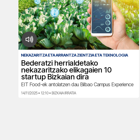
NEKAZARITZA ETA ARRANTZA ZIENTZIA ETA TEKNOLOGIA
Bederatzi herrialdetako
nekazaritzako elikagaien 10
startup Bizkaian dira
EIT Food-ek antolatzen dau Bilbao Campus Experience
14/11/2025 • 12:10 • BIZKAIA IRRATIA