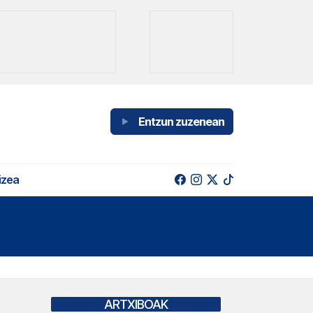
Entzun zuzenean
izea
ARTXIBOAK