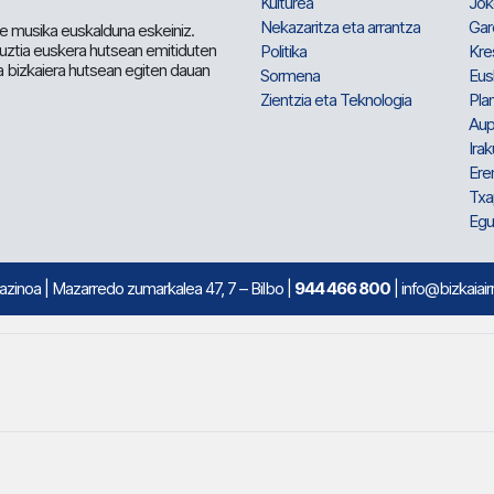
Kulturea
Jok
Nekazaritza eta arrantza
Gar
e musika euskalduna eskeiniz.
 guztia euskera hutsean emitiduten
Politika
Kre
a bizkaiera hutsean egiten dauan
Sormena
Eus
Zientzia eta Teknologia
Plan
Aup
Irak
Ere
Txa
Egu
mazinoa
| Mazarredo zumarkalea 47, 7 – Bilbo |
944 466 800
| info@bizkaiair