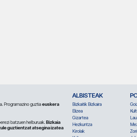
ALBISTEAK
P
 da. Programazino guztia
euskera
Bizkaitik Bizkaira
Goi
Elizea
Kult
Gizartea
Lau
berezi batzuen helburuak.
Bizkaia
Hezkuntza
Me
ule guztientzat atsegina izatea
Kirolak
Zor