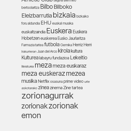
Bermeo
Begoña
Bilbo
Bilboko
bertsolaritza
bizkaia
Eleizbarrutia
bizkaiko
EHU
foru aldundia
euskal musika
Euskera
Euskera
euskaltzaindia
Hobetzen
euskerea
Eusko Jaurlaritza
futbola
Herriz Herri
Farmazia tartea
Gernika
kirola
kultura
Juan del Arco
Irakurrieran
Lekeitio
Kulturea
labayru fundazioa
meza
meza euskaraz
literaturea
meza euskeraz
mezea
musika
Netflix
prime video
osasuna
urte
zinea
zinema
Zine tartea
askotarako
zorionagurrak
zorionak
zorionak
emon