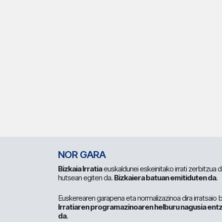
NOR GARA
Bizkaia Irratia
euskaldunei eskeinitako irrati zerbitzua
hutsean egiten da.
Bizkaiera batuan emitiduten da
.
Euskerearen garapena eta normalizazinoa dira irratsaio 
Irratiaren programazinoaren helburu nagusia entz
da
.