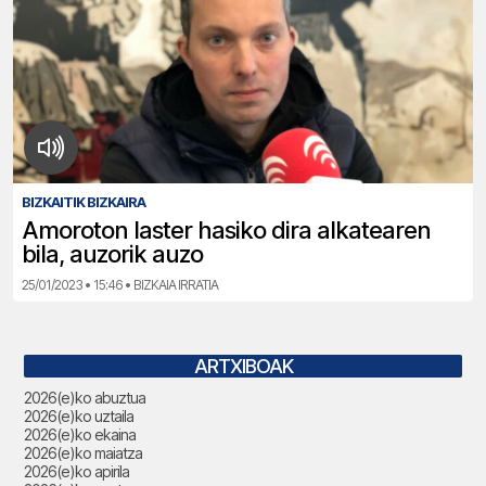
BIZKAITIK BIZKAIRA
Amoroton laster hasiko dira alkatearen
bila, auzorik auzo
25/01/2023 • 15:46 • BIZKAIA IRRATIA
ARTXIBOAK
2026(e)ko abuztua
2026(e)ko uztaila
2026(e)ko ekaina
2026(e)ko maiatza
2026(e)ko apirila