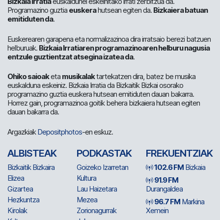
Bizkaia Irratia
euskaldunei eskeinitako irrati zerbitzua da.
Programazino guztia
euskera
hutsean egiten da.
Bizkaiera batuan
emitiduten da
.
Euskerearen garapena eta normalizazinoa dira irratsaio berezi batzuen
helburuak.
Bizkaia Irratiaren programazinoaren helburu nagusia
entzule guztientzat atsegina izatea da
.
Ohiko saioak
eta
musikalak
tartekatzen dira, batez be musika
euskalduna eskeiniz. Bizkaia Irratia da Bizkaitik Bizkai osorako
programazino guztia euskera hutsean emitiduten dauan bakarra.
Horrez gain, programazinoa goitik behera bizkaiera hutsean egiten
dauan bakarra da.
Argazkiak
Depositphotos
-en eskuz.
ALBISTEAK
PODKASTAK
FREKUENTZIAK
Bizkaitik Bizkaira
Goizeko Izarretan
102.6 FM
Bizkaia
Elizea
Kultura
91.9 FM
Gizartea
Lau Haizetara
Durangaldea
Hezkuntza
Mezea
96.7 FM
Markina
Kirolak
Zorionagurrak
Xemein