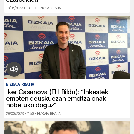
18/05/2023 • 13:00 • BIZKAIA IRRATIA
BIZKAIA IRRATIA
Iker Casanova (EH Bildu): “Inkestek
emoten deuskuezan emoitza onak
hobetuko doguz”
28/03/2023 • 11:58 • BIZKAIA IRRATIA