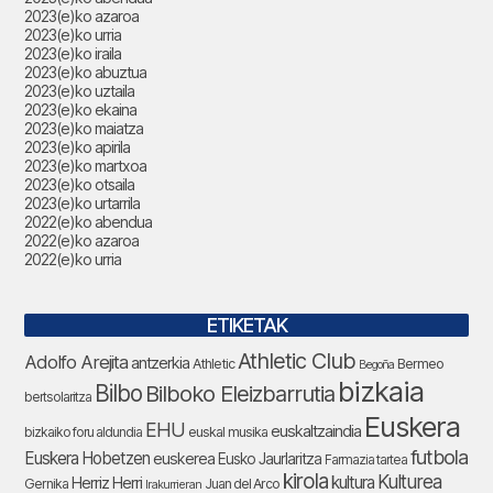
2023(e)ko azaroa
2023(e)ko urria
2023(e)ko iraila
2023(e)ko abuztua
2023(e)ko uztaila
2023(e)ko ekaina
2023(e)ko maiatza
2023(e)ko apirila
2023(e)ko martxoa
2023(e)ko otsaila
2023(e)ko urtarrila
2022(e)ko abendua
2022(e)ko azaroa
2022(e)ko urria
ETIKETAK
Athletic Club
Adolfo Arejita
antzerkia
Athletic
Bermeo
Begoña
bizkaia
Bilbo
Bilboko Eleizbarrutia
bertsolaritza
Euskera
EHU
euskaltzaindia
bizkaiko foru aldundia
euskal musika
futbola
Euskera Hobetzen
euskerea
Eusko Jaurlaritza
Farmazia tartea
kirola
Kulturea
kultura
Herriz Herri
Gernika
Juan del Arco
Irakurrieran