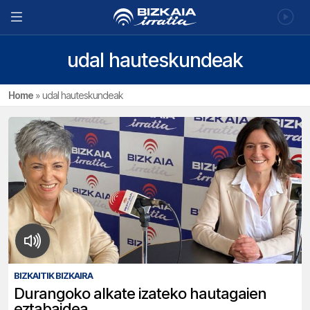
udal hauteskundeak
Home
»
udal hauteskundeak
BIZKAITIK BIZKAIRA
Durangoko alkate izateko hautagaien
eztabaidea