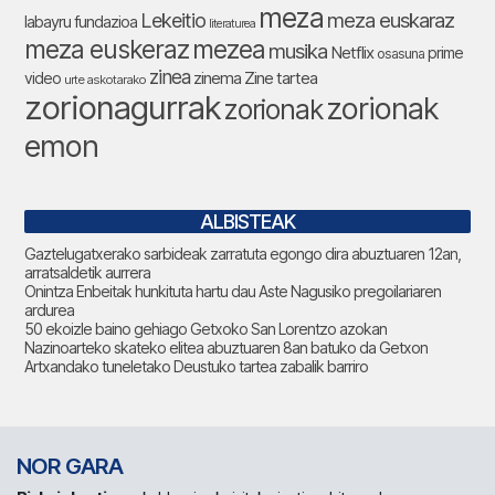
meza
Lekeitio
meza euskaraz
labayru fundazioa
literaturea
meza euskeraz
mezea
musika
Netflix
prime
osasuna
zinea
zinema
Zine tartea
video
urte askotarako
zorionagurrak
zorionak
zorionak
emon
ALBISTEAK
Gaztelugatxerako sarbideak zarratuta egongo dira abuztuaren 12an,
arratsaldetik aurrera
Onintza Enbeitak hunkituta hartu dau Aste Nagusiko pregoilariaren
ardurea
50 ekoizle baino gehiago Getxoko San Lorentzo azokan
Nazinoarteko skateko elitea abuztuaren 8an batuko da Getxon
Artxandako tuneletako Deustuko tartea zabalik barriro
NOR GARA