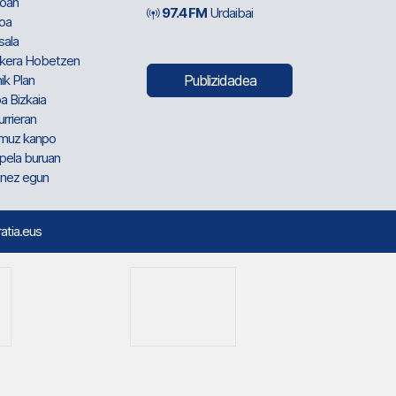
oan
97.4 FM
Urdaibai
oa
sala
kera Hobetzen
ik Plan
Publizidadea
a Bizkaia
urrieran
muz kanpo
pela buruan
nez egun
ratia.eus