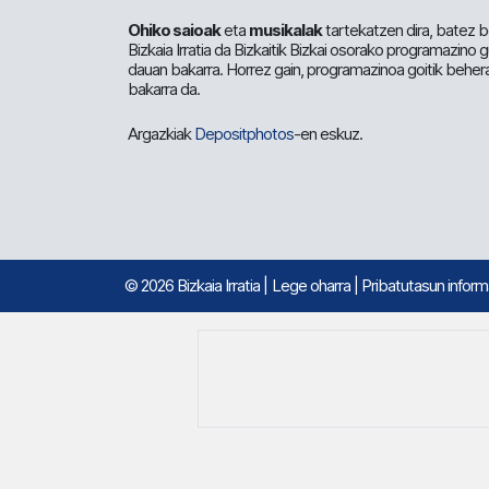
Ohiko saioak
eta
musikalak
tartekatzen dira, batez b
Bizkaia Irratia da Bizkaitik Bizkai osorako programazino
dauan bakarra. Horrez gain, programazinoa goitik beher
bakarra da.
Argazkiak
Depositphotos
-en eskuz.
© 2026 Bizkaia Irratia
|
Lege oharra
|
Pribatutasun infor