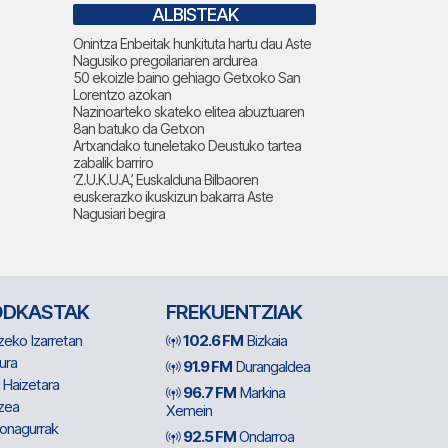
ALBISTEAK
Onintza Enbeitak hunkituta hartu dau Aste
Nagusiko pregoilariaren ardurea
50 ekoizle baino gehiago Getxoko San
Lorentzo azokan
Nazinoarteko skateko elitea abuztuaren
8an batuko da Getxon
Artxandako tuneletako Deustuko tartea
zabalik barriro
‘Z.U.K.U.A.’, Euskalduna Bilbaoren
euskerazko ikuskizun bakarra Aste
Nagusiari begira
ODKASTAK
FREKUENTZIAK
zeko Izarretan
102.6 FM
Bizkaia
ura
91.9 FM
Durangaldea
 Haizetara
96.7 FM
Markina
zea
Xemein
ionagurrak
92.5 FM
Ondarroa