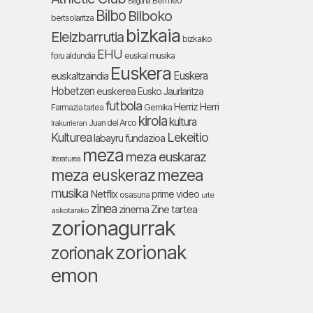
Bermeo
Begoña
Bilbo
Bilboko
bertsolaritza
bizkaia
Eleizbarrutia
bizkaiko
EHU
foru aldundia
euskal musika
Euskera
Euskera
euskaltzaindia
Hobetzen
euskerea
Eusko Jaurlaritza
futbola
Herriz Herri
Farmazia tartea
Gernika
kirola
kultura
Juan del Arco
Irakurrieran
Lekeitio
Kulturea
labayru fundazioa
meza
meza euskaraz
literaturea
meza euskeraz
mezea
musika
Netflix
prime video
osasuna
urte
zinea
zinema
Zine tartea
askotarako
zorionagurrak
zorionak
zorionak
emon