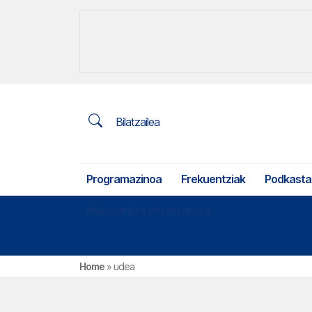
Bilatzailea
Programazinoa
Frekuentziak
Podkasta
Nekazaritza eta arrantza
Home
»
udea