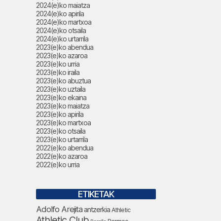
2024(e)ko maiatza
2024(e)ko apirila
2024(e)ko martxoa
2024(e)ko otsaila
2024(e)ko urtarrila
2023(e)ko abendua
2023(e)ko azaroa
2023(e)ko urria
2023(e)ko iraila
2023(e)ko abuztua
2023(e)ko uztaila
2023(e)ko ekaina
2023(e)ko maiatza
2023(e)ko apirila
2023(e)ko martxoa
2023(e)ko otsaila
2023(e)ko urtarrila
2022(e)ko abendua
2022(e)ko azaroa
2022(e)ko urria
ETIKETAK
Adolfo Arejita
antzerkia
Athletic
Athletic Club