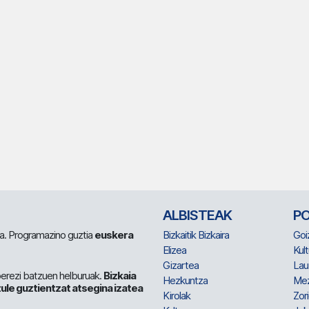
ALBISTEAK
P
 da. Programazino guztia
euskera
Bizkaitik Bizkaira
Goi
Elizea
Kult
Gizartea
Lau
berezi batzuen helburuak.
Bizkaia
Hezkuntza
Me
ule guztientzat atsegina izatea
Kirolak
Zor