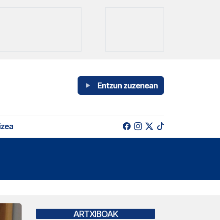
Entzun zuzenean
izea
ARTXIBOAK