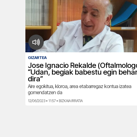
GIZARTEA
Jose Ignacio Rekalde (Oftalmolog
“Udan, begiak babestu egin beha
dira”
Aire egokitua, kloroa, area etabarregaz kontua izatea
gomendatzen da
12/06/2023 • 11:57 • BIZKAIA IRRATIA