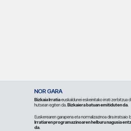
NOR GARA
Bizkaia Irratia
euskaldunei eskeinitako irrati zerbitzua
hutsean egiten da.
Bizkaiera batuan emitiduten da
.
Euskerearen garapena eta normalizazinoa dira irratsaio 
Irratiaren programazinoaren helburu nagusia entz
da
.