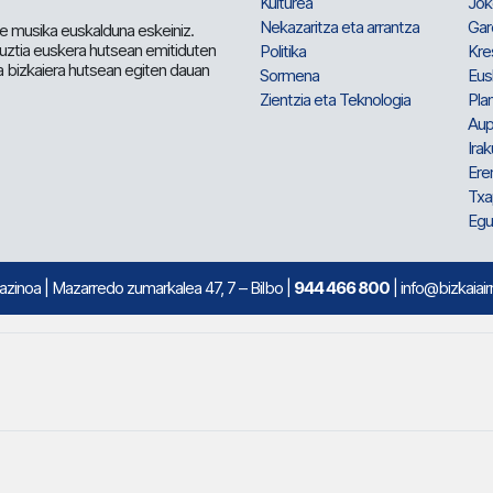
Kulturea
Jok
Nekazaritza eta arrantza
Gar
e musika euskalduna eskeiniz.
 guztia euskera hutsean emitiduten
Politika
Kre
a bizkaiera hutsean egiten dauan
Sormena
Eus
Zientzia eta Teknologia
Plan
Aup
Irak
Ere
Txa
Egu
mazinoa
| Mazarredo zumarkalea 47, 7 – Bilbo |
944 466 800
| info@bizkaiair