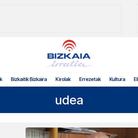
k
Bizkaitik Bizkaira
Kirolak
Errezetak
Kultura
El
udea