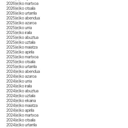
2026(e)ko martxoa
2026(e)ko otsaila
2026(e)ko urtarrila
2025(e)ko abendua
2025(e)ko azaroa
2025(e)ko urria
2025(e)ko iraila
2025(e)ko abuztua
2025(e)ko uztaila
2025(e)ko maiatza
2025(e)ko apirila
2025(e)ko martxoa
2025(e)ko otsaila
2025(e)ko urtarrila
2024(e)ko abendua
2024(e)ko azaroa
2024(e)ko urria
2024(e)ko iraila
2024(e)ko abuztua
2024(e)ko uztaila
2024(e)ko ekaina
2024(e)ko maiatza
2024(e)ko apirila
2024(e)ko martxoa
2024(e)ko otsaila
2024(e)ko urtarrila