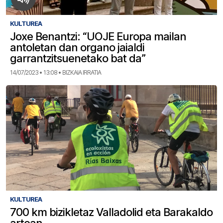
KULTUREA
Joxe Benantzi: “UOJE Europa mailan
antoletan dan organo jaialdi
garrantzitsuenetako bat da”
14/07/2023 • 13:08 • BIZKAIA IRRATIA
KULTUREA
700 km bizikletaz Valladolid eta Barakaldo