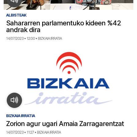
ALBISTEAK
Sahararren parlamentuko kideen %42
andrak dira
14/07/2023 • 12:00 • BIZKAIA IRRATIA
BIZKAIA IRRATIA
Zorion agur ugari Amaia Zarragarentzat
14/07/2023 • 11:27 • BIZKAIA IRRATIA