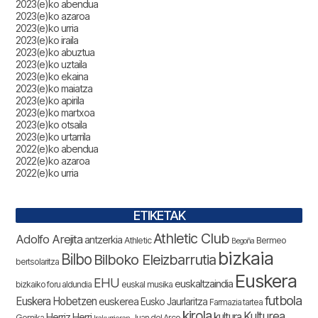
2023(e)ko abendua
2023(e)ko azaroa
2023(e)ko urria
2023(e)ko iraila
2023(e)ko abuztua
2023(e)ko uztaila
2023(e)ko ekaina
2023(e)ko maiatza
2023(e)ko apirila
2023(e)ko martxoa
2023(e)ko otsaila
2023(e)ko urtarrila
2022(e)ko abendua
2022(e)ko azaroa
2022(e)ko urria
ETIKETAK
Athletic Club
Adolfo Arejita
antzerkia
Athletic
Bermeo
Begoña
bizkaia
Bilbo
Bilboko Eleizbarrutia
bertsolaritza
Euskera
EHU
euskaltzaindia
bizkaiko foru aldundia
euskal musika
futbola
Euskera Hobetzen
euskerea
Eusko Jaurlaritza
Farmazia tartea
kirola
Kulturea
kultura
Herriz Herri
Gernika
Juan del Arco