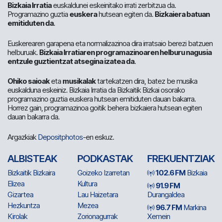
Bizkaia Irratia
euskaldunei eskeinitako irrati zerbitzua da.
Programazino guztia
euskera
hutsean egiten da.
Bizkaiera batuan
emitiduten da
.
Euskerearen garapena eta normalizazinoa dira irratsaio berezi batzuen
helburuak.
Bizkaia Irratiaren programazinoaren helburu nagusia
entzule guztientzat atsegina izatea da
.
Ohiko saioak
eta
musikalak
tartekatzen dira, batez be musika
euskalduna eskeiniz. Bizkaia Irratia da Bizkaitik Bizkai osorako
programazino guztia euskera hutsean emitiduten dauan bakarra.
Horrez gain, programazinoa goitik behera bizkaiera hutsean egiten
dauan bakarra da.
Argazkiak
Depositphotos
-en eskuz.
ALBISTEAK
PODKASTAK
FREKUENTZIAK
Bizkaitik Bizkaira
Goizeko Izarretan
102.6 FM
Bizkaia
Elizea
Kultura
91.9 FM
Gizartea
Lau Haizetara
Durangaldea
Hezkuntza
Mezea
96.7 FM
Markina
Kirolak
Zorionagurrak
Xemein