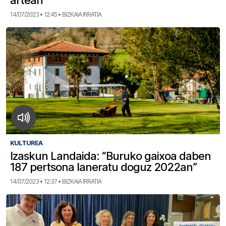
artean
14/07/2023 • 12:45 • BIZKAIA IRRATIA
KULTUREA
Izaskun Landaida: “Buruko gaixoa daben
187 pertsona laneratu doguz 2022an”
14/07/2023 • 12:37 • BIZKAIA IRRATIA