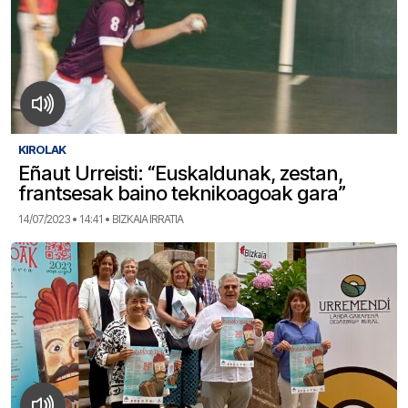
KIROLAK
Eñaut Urreisti: “Euskaldunak, zestan,
frantsesak baino teknikoagoak gara”
14/07/2023 • 14:41 • BIZKAIA IRRATIA