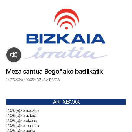
Meza santua Begoñako basilikatik
14/07/2023 • 10:05 • BIZKAIA IRRATIA
ARTXIBOAK
2026(e)ko abuztua
2026(e)ko uztaila
2026(e)ko ekaina
2026(e)ko maiatza
2026(e)ko apirila