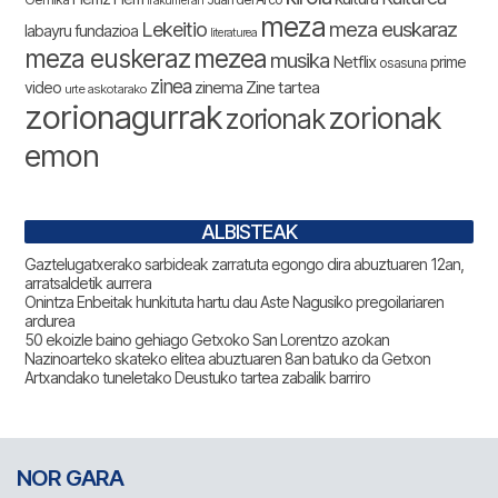
Irakurrieran
meza
Lekeitio
meza euskaraz
labayru fundazioa
literaturea
meza euskeraz
mezea
musika
Netflix
prime
osasuna
zinea
zinema
Zine tartea
video
urte askotarako
zorionagurrak
zorionak
zorionak
emon
ALBISTEAK
Gaztelugatxerako sarbideak zarratuta egongo dira abuztuaren 12an,
arratsaldetik aurrera
Onintza Enbeitak hunkituta hartu dau Aste Nagusiko pregoilariaren
ardurea
50 ekoizle baino gehiago Getxoko San Lorentzo azokan
Nazinoarteko skateko elitea abuztuaren 8an batuko da Getxon
Artxandako tuneletako Deustuko tartea zabalik barriro
NOR GARA