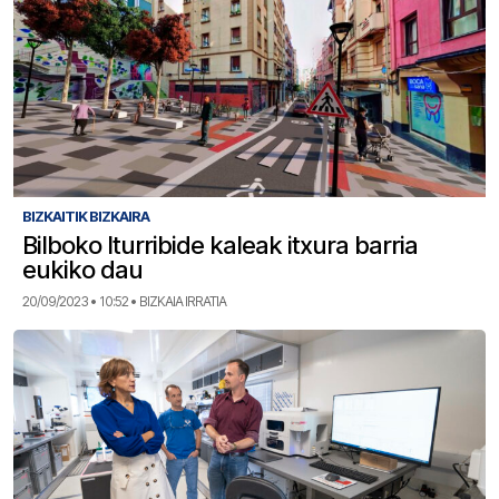
BIZKAITIK BIZKAIRA
Bilboko Iturribide kaleak itxura barria
eukiko dau
20/09/2023 • 10:52 • BIZKAIA IRRATIA