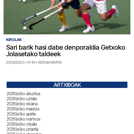
KIROLAK
Sari barik hasi dabe denporaldia Getxoko
Jolasetako taldeek
20/09/2023 • 07:49 • BIZKAIA IRRATIA
ARTXIBOAK
2026(e)ko abuztua
2026(e)ko uztaila
2026(e)ko ekaina
2026(e)ko maiatza
2026(e)ko apirila
2026(e)ko martxoa
2026(e)ko otsaila
2026(e)ko urtarrila