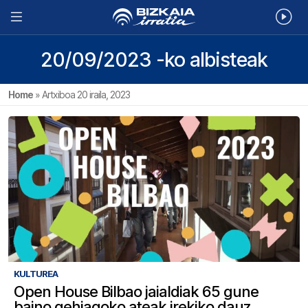
20/09/2023 -ko albisteak
Home
»
Artxiboa 20 iraila, 2023
KULTUREA
Open House Bilbao jaialdiak 65 gune
baino gehiagoko ateak irekiko dauz