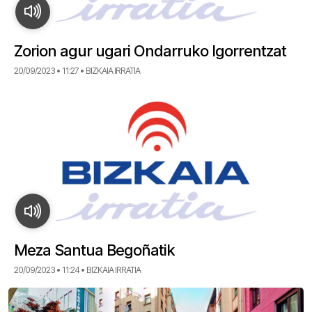
Zorion agur ugari Ondarruko Igorrentzat
20/09/2023 • 11:27 • BIZKAIA IRRATIA
Meza Santua Begoñatik
20/09/2023 • 11:24 • BIZKAIA IRRATIA