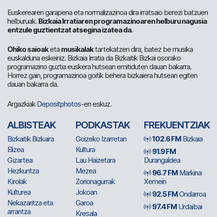
Euskerearen garapena eta normalizazinoa dira irratsaio berezi batzuen
helburuak.
Bizkaia Irratiaren programazinoaren helburu nagusia
entzule guztientzat atsegina izatea da
.
Ohiko saioak
eta
musikalak
tartekatzen dira, batez be musika
euskalduna eskeiniz. Bizkaia Irratia da Bizkaitik Bizkai osorako
programazino guztia euskera hutsean emitiduten dauan bakarra.
Horrez gain, programazinoa goitik behera bizkaiera hutsean egiten
dauan bakarra da.
Argazkiak
Depositphotos
-en eskuz.
ALBISTEAK
PODKASTAK
FREKUENTZIAK
Bizkaitik Bizkaira
Goizeko Izarretan
102.6 FM
Bizkaia
Elizea
Kultura
91.9 FM
Gizartea
Lau Haizetara
Durangaldea
Hezkuntza
Mezea
96.7 FM
Markina
Kirolak
Zorionagurrak
Xemein
Kulturea
Jokoan
92.5 FM
Ondarroa
Nekazaritza eta
Garoa
97.4 FM
Urdaibai
arrantza
Kresala