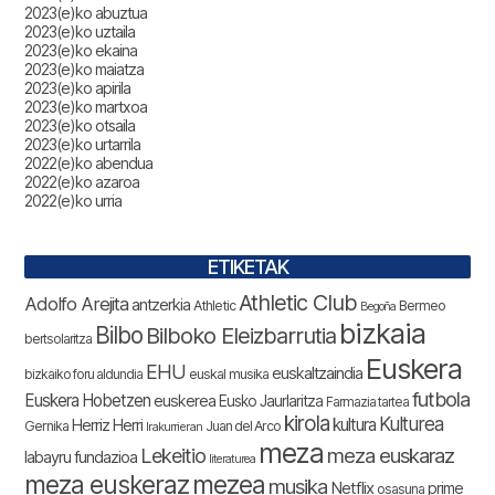
2023(e)ko abuztua
2023(e)ko uztaila
2023(e)ko ekaina
2023(e)ko maiatza
2023(e)ko apirila
2023(e)ko martxoa
2023(e)ko otsaila
2023(e)ko urtarrila
2022(e)ko abendua
2022(e)ko azaroa
2022(e)ko urria
ETIKETAK
Athletic Club
Adolfo Arejita
antzerkia
Athletic
Bermeo
Begoña
bizkaia
Bilbo
Bilboko Eleizbarrutia
bertsolaritza
Euskera
EHU
euskaltzaindia
bizkaiko foru aldundia
euskal musika
futbola
Euskera Hobetzen
euskerea
Eusko Jaurlaritza
Farmazia tartea
kirola
Kulturea
kultura
Herriz Herri
Gernika
Juan del Arco
Irakurrieran
meza
Lekeitio
meza euskaraz
labayru fundazioa
literaturea
meza euskeraz
mezea
musika
Netflix
prime
osasuna