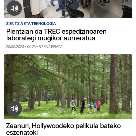
ZIENTZIA ETA TEKNOLOGIA
Plentzian da TREC espedizinoaren
laborategi mugikor aurreratua
20/09/2023 • 09:25 • BIZKAIA IRRATIA
Zeanuri, Hollywoodeko pelikula bateko
eszenatoki