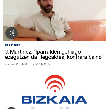
KULTUREA
J. Martinez: “Iparralden gehiago
ezagutzen da Hegoaldea, kontrara baino”
20/09/2023 • 12:04 • BIZKAIA IRRATIA