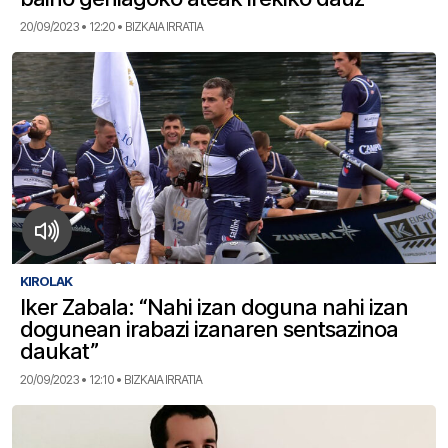
20/09/2023 • 12:20 • BIZKAIA IRRATIA
KIROLAK
Iker Zabala: “Nahi izan doguna nahi izan
dogunean irabazi izanaren sentsazinoa
daukat”
20/09/2023 • 12:10 • BIZKAIA IRRATIA