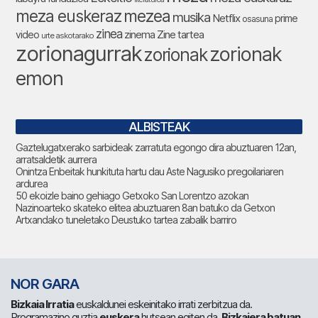
meza euskeraz
mezea
musika
Netflix
prime
osasuna
zinea
zinema
Zine tartea
video
urte askotarako
zorionagurrak
zorionak
zorionak
emon
ALBISTEAK
Gaztelugatxerako sarbideak zarratuta egongo dira abuztuaren 12an,
arratsaldetik aurrera
Onintza Enbeitak hunkituta hartu dau Aste Nagusiko pregoilariaren
ardurea
50 ekoizle baino gehiago Getxoko San Lorentzo azokan
Nazinoarteko skateko elitea abuztuaren 8an batuko da Getxon
Artxandako tuneletako Deustuko tartea zabalik barriro
NOR GARA
Bizkaia Irratia
euskaldunei eskeinitako irrati zerbitzua da.
Programazino guztia
euskera
hutsean egiten da.
Bizkaiera batuan