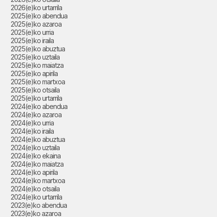
2026(e)ko urtarrila
2025(e)ko abendua
2025(e)ko azaroa
2025(e)ko urria
2025(e)ko iraila
2025(e)ko abuztua
2025(e)ko uztaila
2025(e)ko maiatza
2025(e)ko apirila
2025(e)ko martxoa
2025(e)ko otsaila
2025(e)ko urtarrila
2024(e)ko abendua
2024(e)ko azaroa
2024(e)ko urria
2024(e)ko iraila
2024(e)ko abuztua
2024(e)ko uztaila
2024(e)ko ekaina
2024(e)ko maiatza
2024(e)ko apirila
2024(e)ko martxoa
2024(e)ko otsaila
2024(e)ko urtarrila
2023(e)ko abendua
2023(e)ko azaroa