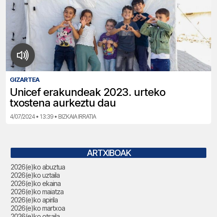
GIZARTEA
Unicef erakundeak 2023. urteko
txostena aurkeztu dau
4/07/2024 • 13:39 • BIZKAIA IRRATIA
ARTXIBOAK
2026(e)ko abuztua
2026(e)ko uztaila
2026(e)ko ekaina
2026(e)ko maiatza
2026(e)ko apirila
2026(e)ko martxoa
2026(e)ko otsaila