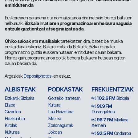
emitiduten da
.
Euskerearen garapena eta normalizazinoa dira irratsaio berezi batzuen
helburuak.
Bizkaia Irratiaren programazinoaren helburu nagusia
entzule guztientzat atsegina izatea da
.
Ohiko saioak
eta
musikalak
tartekatzen dira, batez be musika
euskalduna eskeiniz. Bizkaia Irratia da Bizkaitik Bizkai osorako
programazino guztia euskera hutsean emitiduten dauan bakarra.
Horrez gain, programazinoa goitik behera bizkaiera hutsean egiten
dauan bakarra da.
Argazkiak
Depositphotos
-en eskuz.
ALBISTEAK
PODKASTAK
FREKUENTZIAK
Bizkaitik Bizkaira
Goizeko Izarretan
102.6 FM
Bizkaia
Elizea
Kultura
91.9 FM
Gizartea
Lau Haizetara
Durangaldea
Hezkuntza
Mezea
96.7 FM
Markina
Kirolak
Zorionagurrak
Xemein
Kulturea
Jokoan
92.5 FM
Ondarroa