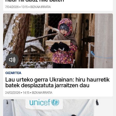
7/04/2026 • 13:15 • BIZKAIA IRRATIA
GIZARTEA
Lau urteko gerra Ukrainan: hiru haurretik
batek desplazatuta jarraitzen dau
24/02/2026 • 14:15 • BIZKAIA IRRATIA