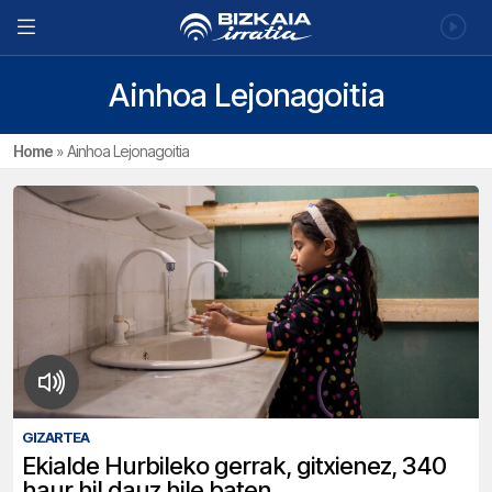
Ainhoa Lejonagoitia
Home
»
Ainhoa Lejonagoitia
GIZARTEA
Ekialde Hurbileko gerrak, gitxienez, 340
haur hil dauz hile baten