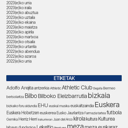
2023(e)ko urria
2023(e)ko iraila
2023(e)ko abuztua
2023(e)ko uztaila
2023(e)ko ekaina
2023(e)ko maiatza
2023(e)ko apirila
2023(e)ko martxoa
2023(e)ko otsaila
2023(e)ko urtarrila
2022(e)ko abendua
2022(e)ko azaroa
2022(e)ko urria
ETIKETAK
Athletic Club
Adolfo Arejita
antzerkia
Athletic
Bermeo
Begoña
bizkaia
Bilbo
Bilboko Eleizbarrutia
bertsolaritza
Euskera
EHU
euskaltzaindia
bizkaiko foru aldundia
euskal musika
futbola
Euskera Hobetzen
euskerea
Eusko Jaurlaritza
Farmazia tartea
kirola
Kulturea
kultura
Herriz Herri
Gernika
Juan del Arco
Irakurrieran
meza
Lekeitio
meza euskaraz
labayru fundazioa
literaturea