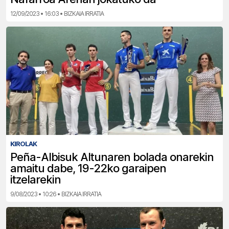
12/09/2023 • 16:03 • BIZKAIA IRRATIA
KIROLAK
Peña-Albisuk Altunaren bolada onarekin
amaitu dabe, 19-22ko garaipen
itzelarekin
9/08/2023 • 10:26 • BIZKAIA IRRATIA