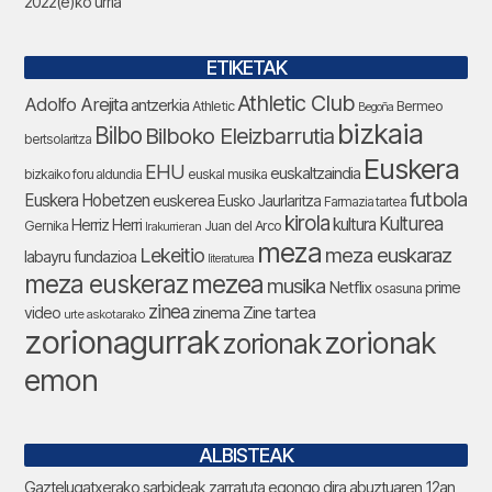
2022(e)ko urria
ETIKETAK
Athletic Club
Adolfo Arejita
antzerkia
Athletic
Bermeo
Begoña
bizkaia
Bilbo
Bilboko Eleizbarrutia
bertsolaritza
Euskera
EHU
euskaltzaindia
bizkaiko foru aldundia
euskal musika
futbola
Euskera Hobetzen
euskerea
Eusko Jaurlaritza
Farmazia tartea
kirola
Kulturea
kultura
Herriz Herri
Gernika
Juan del Arco
Irakurrieran
meza
Lekeitio
meza euskaraz
labayru fundazioa
literaturea
meza euskeraz
mezea
musika
Netflix
prime
osasuna
zinea
zinema
Zine tartea
video
urte askotarako
zorionagurrak
zorionak
zorionak
emon
ALBISTEAK
Gaztelugatxerako sarbideak zarratuta egongo dira abuztuaren 12an,