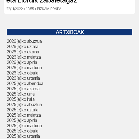
eta Elordik Zabaletagaz
22/11/2022 • 13:55 • BIZKAIA IRRATIA
ARTXIBOAK
2026(e)ko abuztua
2026(e)ko uztaila
2026(e)ko ekaina
2026(e)ko maiatza
2026(e)ko apirila
2026(e)ko martxoa
2026(e)ko otsaila
2026(e)ko urtarrila
2025(e)ko abendua
2025(e)ko azaroa
2025(e)ko urria
2025(e)ko iraila
2025(e)ko abuztua
2025(e)ko uztaila
2025(e)ko maiatza
2025(e)ko apirila
2025(e)ko martxoa
2025(e)ko otsaila
2025(e)ko urtarrila