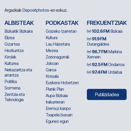
Argazkiak
Depositphotos
-en eskuz.
ALBISTEAK
PODKASTAK
FREKUENTZIAK
Bizkaitik Bizkaira
Goizeko Izarretan
102.6 FM
Bizkaia
Elizea
Kultura
91.9 FM
Gizartea
Lau Haizetara
Durangaldea
Hezkuntza
Mezea
96.7 FM
Markina
Kirolak
Zorionagurrak
Xemein
Kulturea
Jokoan
92.5 FM
Ondarroa
Nekazaritza eta
Garoa
97.4 FM
Urdaibai
arrantza
Kresala
Politika
Euskera Hobetzen
Sormena
Planik Plan
Zientzia eta
Publizidadea
Aupa Bizkaia
Teknologia
Irakurrieran
Eremuz kanpo
Txapela buruan
Egunez egun