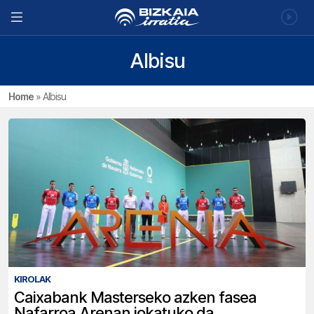
Albisu
Home
»
Albisu
KIROLAK
Caixabank Masterseko azken fasea
Nafarroa Arenan jokatuko da