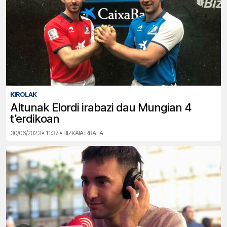
KIROLAK
Altunak Elordi irabazi dau Mungian 4
t’erdikoan
30/06/2023 • 11:37 • BIZKAIA IRRATIA