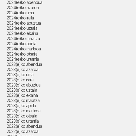
2024(e)ko abendua
2024(e)ko azaroa
2024(e)ko urria
2024(e)ko iraila
2024(e)ko abuztua
2024(e)ko uztaila
2024(e)ko ekaina
2024(e)ko maiatza
2024(e)ko apirila
2024(e)ko martxoa
2024(e)ko otsaila
2024(e)ko urtarrila
2023(e)ko abendua
2023(e)ko azaroa
2023(e)ko urria
2023(e)ko iraila
2023(e)ko abuztua
2023(e)ko uztaila
2023(e)ko ekaina
2023(e)ko maiatza
2023(e)ko apirila
2023(e)ko martxoa
2023(e)ko otsaila
2023(e)ko urtarrila
2022(e)ko abendua
2022(e)ko azaroa