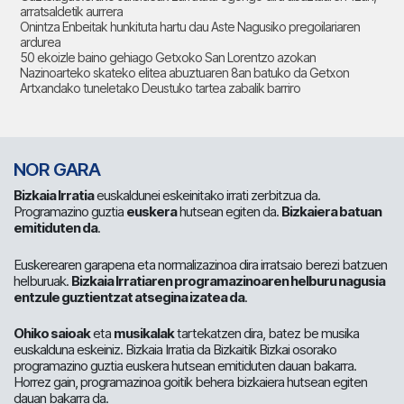
arratsaldetik aurrera
Onintza Enbeitak hunkituta hartu dau Aste Nagusiko pregoilariaren
ardurea
50 ekoizle baino gehiago Getxoko San Lorentzo azokan
Nazinoarteko skateko elitea abuztuaren 8an batuko da Getxon
Artxandako tuneletako Deustuko tartea zabalik barriro
NOR GARA
Bizkaia Irratia
euskaldunei eskeinitako irrati zerbitzua da.
Programazino guztia
euskera
hutsean egiten da.
Bizkaiera batuan
emitiduten da
.
Euskerearen garapena eta normalizazinoa dira irratsaio berezi batzuen
helburuak.
Bizkaia Irratiaren programazinoaren helburu nagusia
entzule guztientzat atsegina izatea da
.
Ohiko saioak
eta
musikalak
tartekatzen dira, batez be musika
euskalduna eskeiniz. Bizkaia Irratia da Bizkaitik Bizkai osorako
programazino guztia euskera hutsean emitiduten dauan bakarra.
Horrez gain, programazinoa goitik behera bizkaiera hutsean egiten
dauan bakarra da.