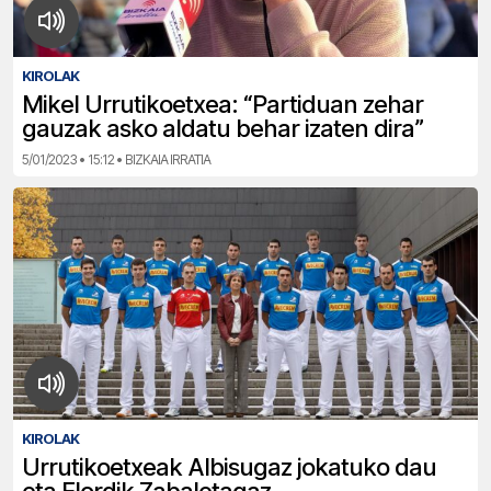
KIROLAK
Mikel Urrutikoetxea: “Partiduan zehar
gauzak asko aldatu behar izaten dira”
5/01/2023 • 15:12 • BIZKAIA IRRATIA
KIROLAK
Urrutikoetxeak Albisugaz jokatuko dau