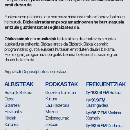
emitiduten da
.
Euskerearen garapena eta normalizazinoa dira irratsaio berezi batzuen
helburuak.
Bizkaia Irratiaren programazinoaren helburu nagusia
entzule guztientzat atsegina izatea da
.
Ohiko saioak
eta
musikalak
tartekatzen dira, batez be musika
euskalduna eskeiniz. Bizkaia Irratia da Bizkaitik Bizkai osorako
programazino guztia euskera hutsean emitiduten dauan bakarra.
Horrez gain, programazinoa goitik behera bizkaiera hutsean egiten
dauan bakarra da.
Argazkiak
Depositphotos
-en eskuz.
ALBISTEAK
PODKASTAK
FREKUENTZIAK
Bizkaitik Bizkaira
Goizeko Izarretan
102.6 FM
Bizkaia
Elizea
Kultura
91.9 FM
Gizartea
Lau Haizetara
Durangaldea
Hezkuntza
Mezea
96.7 FM
Markina
Kirolak
Zorionagurrak
Xemein
Kulturea
Jokoan
92.5 FM
Ondarroa