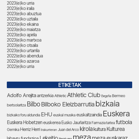
2023(e)ko urria
2023(e)ko iraila
2023(e)ko abuztua
2023(e)ko uztaila
2023(e)ko ekaina
2023(e)ko maiatza
2023(e)ko apirila
2023(e)ko martxoa
2023(e)ko otsaila
2023(e)ko urtarrila
2022(e)ko abendua
2022(e)ko azaroa
2022(e)ko urria
ETIKETAK
Athletic Club
Adolfo Arejita
antzerkia
Athletic
Bermeo
Begoña
bizkaia
Bilbo
Bilboko Eleizbarrutia
bertsolaritza
Euskera
EHU
euskaltzaindia
bizkaiko foru aldundia
euskal musika
futbola
Euskera Hobetzen
euskerea
Eusko Jaurlaritza
Farmazia tartea
kirola
Kulturea
kultura
Herriz Herri
Gernika
Juan del Arco
Irakurrieran
meza
Lekeitio
meza euskaraz
labayru fundazioa
literaturea