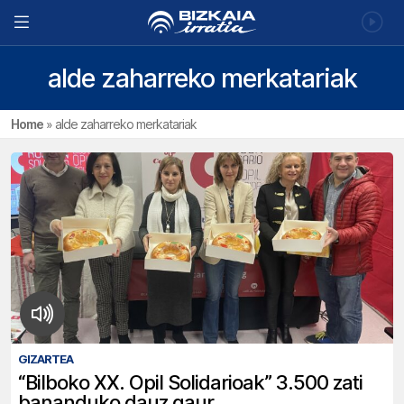
alde zaharreko merkatariak
Home
»
alde zaharreko merkatariak
GIZARTEA
“Bilboko XX. Opil Solidarioak” 3.500 zati
bananduko dauz gaur