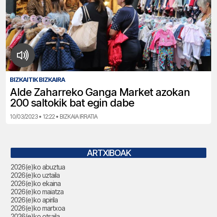
BIZKAITIK BIZKAIRA
Alde Zaharreko Ganga Market azokan
200 saltokik bat egin dabe
10/03/2023 • 12:22 • BIZKAIA IRRATIA
ARTXIBOAK
2026(e)ko abuztua
2026(e)ko uztaila
2026(e)ko ekaina
2026(e)ko maiatza
2026(e)ko apirila
2026(e)ko martxoa
2026(e)ko otsaila