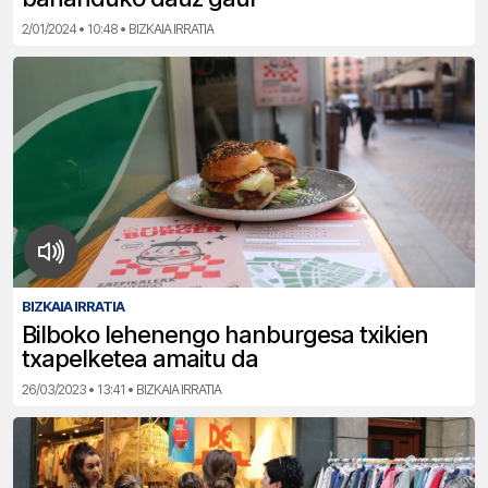
2/01/2024 • 10:48 • BIZKAIA IRRATIA
BIZKAIA IRRATIA
Bilboko lehenengo hanburgesa txikien
txapelketea amaitu da
26/03/2023 • 13:41 • BIZKAIA IRRATIA