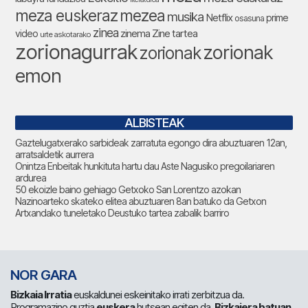
meza euskeraz
mezea
musika
Netflix
prime
osasuna
zinea
zinema
Zine tartea
video
urte askotarako
zorionagurrak
zorionak
zorionak
emon
ALBISTEAK
Gaztelugatxerako sarbideak zarratuta egongo dira abuztuaren 12an,
arratsaldetik aurrera
Onintza Enbeitak hunkituta hartu dau Aste Nagusiko pregoilariaren
ardurea
50 ekoizle baino gehiago Getxoko San Lorentzo azokan
Nazinoarteko skateko elitea abuztuaren 8an batuko da Getxon
Artxandako tuneletako Deustuko tartea zabalik barriro
NOR GARA
Bizkaia Irratia
euskaldunei eskeinitako irrati zerbitzua da.
Programazino guztia
euskera
hutsean egiten da.
Bizkaiera batuan