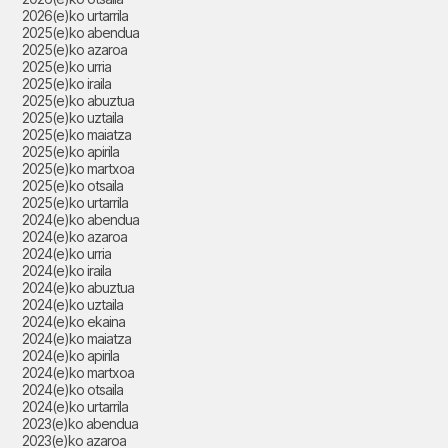
2026(e)ko urtarrila
2025(e)ko abendua
2025(e)ko azaroa
2025(e)ko urria
2025(e)ko iraila
2025(e)ko abuztua
2025(e)ko uztaila
2025(e)ko maiatza
2025(e)ko apirila
2025(e)ko martxoa
2025(e)ko otsaila
2025(e)ko urtarrila
2024(e)ko abendua
2024(e)ko azaroa
2024(e)ko urria
2024(e)ko iraila
2024(e)ko abuztua
2024(e)ko uztaila
2024(e)ko ekaina
2024(e)ko maiatza
2024(e)ko apirila
2024(e)ko martxoa
2024(e)ko otsaila
2024(e)ko urtarrila
2023(e)ko abendua
2023(e)ko azaroa