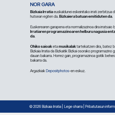
NOR GARA
Bizkaia Irratia
euskaldunei eskeinitako irrati zerbitzua
hutsean egiten da.
Bizkaiera batuan emitiduten da
.
Euskerearen garapena eta normalizazinoa dira irratsaio 
Irratiaren programazinoaren helburu nagusia entz
da
.
Ohiko saioak
eta
musikalak
tartekatzen dira, batez b
Bizkaia Irratia da Bizkaitik Bizkai osorako programazino
dauan bakarra. Horrez gain, programazinoa goitik beher
bakarra da.
Argazkiak
Depositphotos
-en eskuz.
© 2026 Bizkaia Irratia
|
Lege oharra
|
Pribatutasun infor