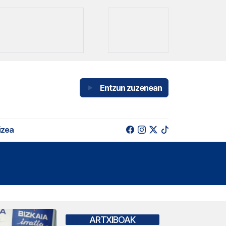
Entzun zuzenean
izea
ARTXIBOAK