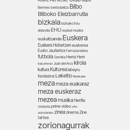
Athletic
Begoña
Bilbo
Bermeo
bertsolaritza
Bilboko Eleizbarrutia
bizkaia
bizkaiko foru
EHU
aldundia
euskal musika
Euskera
euskaltzaindia
Euskera Hobetzen
euskerea
Eusko Jaurlaritza
Farmazia tartea
futbola
Herriz Herri
Gernika
kirola
Juan del Arco
Irakurrieran
Kulturea
kultura
labayru
Lekeitio
fundazioa
literaturea
meza
meza euskaraz
meza euskeraz
mezea
musika
Netflix
prime video
osasuna
urte
zinea
zinema
Zine
askotarako
tartea
zorionagurrak