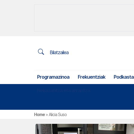
Bilatzailea
Programazinoa
Frekuentziak
Podkasta
Nekazaritza eta arrantza
Home
»
Alicia Suso