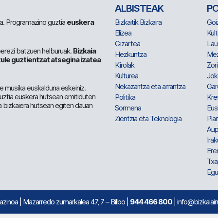
ALBISTEAK
P
 da. Programazino guztia
euskera
Bizkaitik Bizkaira
Goi
Elizea
Kult
Gizartea
Lau
berezi batzuen helburuak.
Bizkaia
Hezkuntza
Me
ule guztientzat atsegina izatea
Kirolak
Zor
Kulturea
Jok
Nekazaritza eta arrantza
Gar
e musika euskalduna eskeiniz.
 guztia euskera hutsean emitiduten
Politika
Kre
a bizkaiera hutsean egiten dauan
Sormena
Eus
Zientzia eta Teknologia
Plan
Aup
Irak
Ere
Txa
Egu
mazinoa
| Mazarredo zumarkalea 47, 7 – Bilbo |
944 466 800
| info@bizkaiair