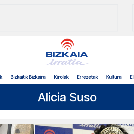
k
Bizkaitik Bizkaira
Kirolak
Errezetak
Kultura
El
Alicia Suso