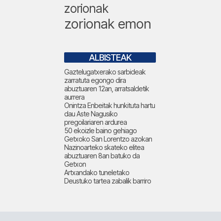
zorionak
zorionak emon
ALBISTEAK
Gaztelugatxerako sarbideak
zarratuta egongo dira
abuztuaren 12an, arratsaldetik
aurrera
Onintza Enbeitak hunkituta hartu
dau Aste Nagusiko
pregoilariaren ardurea
50 ekoizle baino gehiago
Getxoko San Lorentzo azokan
Nazinoarteko skateko elitea
abuztuaren 8an batuko da
Getxon
Artxandako tuneletako
Deustuko tartea zabalik barriro