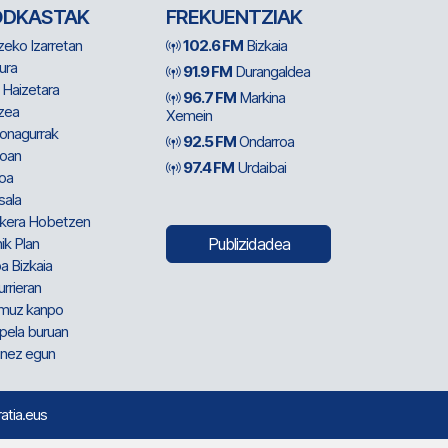
ODKASTAK
FREKUENTZIAK
zeko Izarretan
102.6 FM
Bizkaia
ura
91.9 FM
Durangaldea
 Haizetara
96.7 FM
Markina
zea
Xemein
ionagurrak
92.5 FM
Ondarroa
oan
97.4 FM
Urdaibai
oa
sala
kera Hobetzen
ik Plan
Publizidadea
a Bizkaia
urrieran
muz kanpo
pela buruan
nez egun
ratia.eus