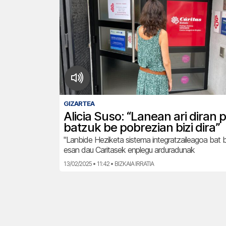
GIZARTEA
Alicia Suso: “Lanean ari diran
batzuk be pobrezian bizi dira”
"Lanbide Heziketa sistema integratzaileagoa bat 
esan dau Caritasek enplegu arduradunak
13/02/2025 • 11:42 • BIZKAIA IRRATIA