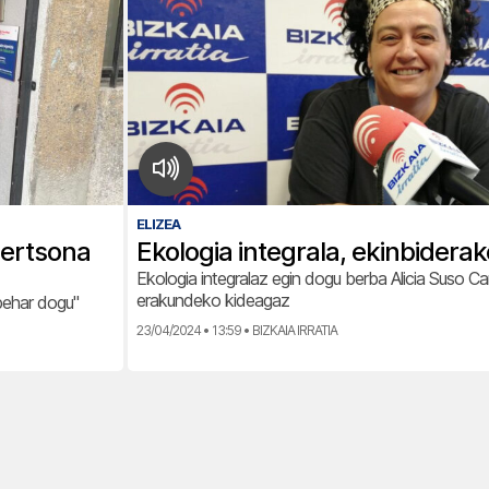
ELIZEA
 pertsona
Ekologia integrala, ekinbidera
Ekologia integralaz egin dogu berba Alicia Suso Car
erakundeko kideagaz
behar dogu"
23/04/2024 • 13:59 • BIZKAIA IRRATIA