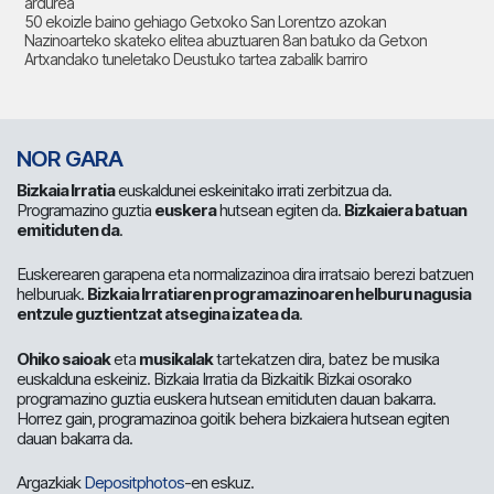
ardurea
50 ekoizle baino gehiago Getxoko San Lorentzo azokan
Nazinoarteko skateko elitea abuztuaren 8an batuko da Getxon
Artxandako tuneletako Deustuko tartea zabalik barriro
NOR GARA
Bizkaia Irratia
euskaldunei eskeinitako irrati zerbitzua da.
Programazino guztia
euskera
hutsean egiten da.
Bizkaiera batuan
emitiduten da
.
Euskerearen garapena eta normalizazinoa dira irratsaio berezi batzuen
helburuak.
Bizkaia Irratiaren programazinoaren helburu nagusia
entzule guztientzat atsegina izatea da
.
Ohiko saioak
eta
musikalak
tartekatzen dira, batez be musika
euskalduna eskeiniz. Bizkaia Irratia da Bizkaitik Bizkai osorako
programazino guztia euskera hutsean emitiduten dauan bakarra.
Horrez gain, programazinoa goitik behera bizkaiera hutsean egiten
dauan bakarra da.
Argazkiak
Depositphotos
-en eskuz.