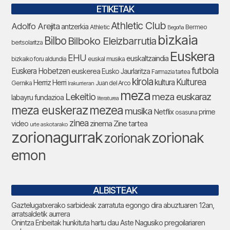
ETIKETAK
Athletic Club
Adolfo Arejita
antzerkia
Athletic
Bermeo
Begoña
bizkaia
Bilbo
Bilboko Eleizbarrutia
bertsolaritza
Euskera
EHU
euskaltzaindia
bizkaiko foru aldundia
euskal musika
futbola
Euskera Hobetzen
euskerea
Eusko Jaurlaritza
Farmazia tartea
kirola
Kulturea
kultura
Herriz Herri
Gernika
Juan del Arco
Irakurrieran
meza
Lekeitio
meza euskaraz
labayru fundazioa
literaturea
meza euskeraz
mezea
musika
Netflix
prime
osasuna
zinea
zinema
Zine tartea
video
urte askotarako
zorionagurrak
zorionak
zorionak
emon
ALBISTEAK
Gaztelugatxerako sarbideak zarratuta egongo dira abuztuaren 12an,
arratsaldetik aurrera
Onintza Enbeitak hunkituta hartu dau Aste Nagusiko pregoilariaren