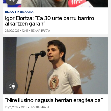
BIZKAITIK BIZKAIRA
Igor Elortza: “Ea 30 urte barru barriro
alkartzen garan”
23/02/2023 • 12:41 • BIZKAIA IRRATIA
“Nire ilusino nagusia herrian eragitea da”
23/11/2022 • 19:18 • BIZKAIA IRRATIA