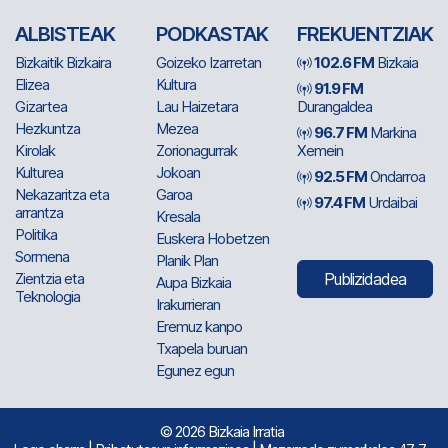
ALBISTEAK
PODKASTAK
FREKUENTZIAK
Bizkaitik Bizkaira
Goizeko Izarretan
102.6 FM
Bizkaia
Elizea
Kultura
91.9 FM
Gizartea
Lau Haizetara
Durangaldea
Hezkuntza
Mezea
96.7 FM
Markina
Kirolak
Zorionagurrak
Xemein
Kulturea
Jokoan
92.5 FM
Ondarroa
Nekazaritza eta
Garoa
97.4 FM
Urdaibai
arrantza
Kresala
Politika
Euskera Hobetzen
Sormena
Planik Plan
Zientzia eta
Publizidadea
Aupa Bizkaia
Teknologia
Irakurrieran
Eremuz kanpo
Txapela buruan
Egunez egun
© 2026 Bizkaia Irratia