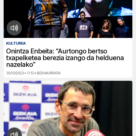
KULTUREA
Onintza Enbeita: “Aurtongo bertso
txapelketea berezia izango da helduena
nazelako”
30/10/2023 • 11:12 • BIZKAIA IRRATIA