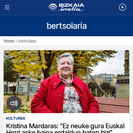
bertsolaria
Home
»
bertsolaria
KULTUREA
Kristina Mardaras: “Ez neuke gura Euskal
Herri aske baina erdaldun baten bizi”