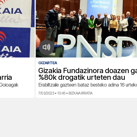
GIZARTEA
Gizakia Fundazinora doazen g
rria
%80k drogatik urteten dau
n Goioagak
Erabiltzaile gazteen bataz besteko adina 16 urte
7/03/2023 • 10:45 • BIZKAIA IRRATIA