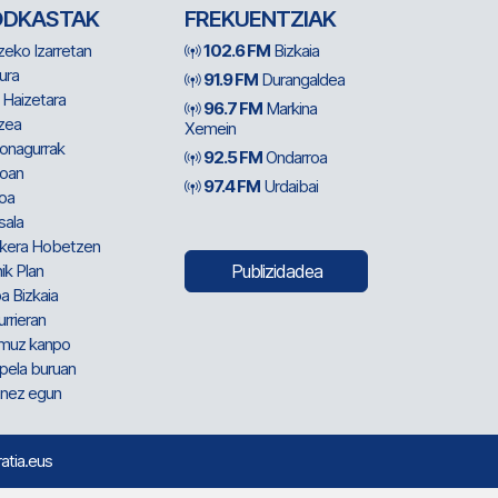
ODKASTAK
FREKUENTZIAK
zeko Izarretan
102.6 FM
Bizkaia
ura
91.9 FM
Durangaldea
 Haizetara
96.7 FM
Markina
zea
Xemein
ionagurrak
92.5 FM
Ondarroa
oan
97.4 FM
Urdaibai
oa
sala
kera Hobetzen
ik Plan
Publizidadea
a Bizkaia
urrieran
muz kanpo
pela buruan
nez egun
ratia.eus