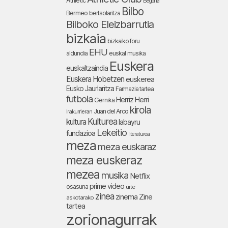
Athletic
Begoña
Bilbo
Bermeo
bertsolaritza
Bilboko Eleizbarrutia
bizkaia
bizkaiko foru
EHU
aldundia
euskal musika
Euskera
euskaltzaindia
Euskera Hobetzen
euskerea
Eusko Jaurlaritza
Farmazia tartea
futbola
Herriz Herri
Gernika
kirola
Juan del Arco
Irakurrieran
Kulturea
kultura
labayru
Lekeitio
fundazioa
literaturea
meza
meza euskaraz
meza euskeraz
mezea
musika
Netflix
prime video
osasuna
urte
zinea
zinema
Zine
askotarako
tartea
zorionagurrak