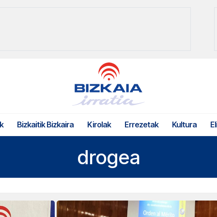
k
Bizkaitik Bizkaira
Kirolak
Errezetak
Kultura
El
drogea