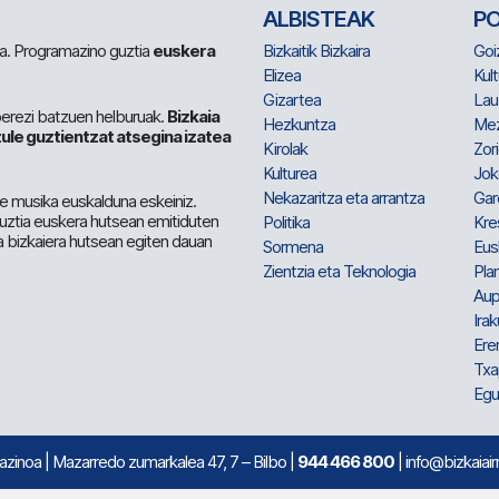
ALBISTEAK
P
 da. Programazino guztia
euskera
Bizkaitik Bizkaira
Goi
Elizea
Kult
Gizartea
Lau
berezi batzuen helburuak.
Bizkaia
Hezkuntza
Me
ule guztientzat atsegina izatea
Kirolak
Zor
Kulturea
Jok
Nekazaritza eta arrantza
Gar
e musika euskalduna eskeiniz.
 guztia euskera hutsean emitiduten
Politika
Kre
a bizkaiera hutsean egiten dauan
Sormena
Eus
Zientzia eta Teknologia
Plan
Aup
Irak
Ere
Txa
Egu
mazinoa
| Mazarredo zumarkalea 47, 7 – Bilbo |
944 466 800
| info@bizkaiair