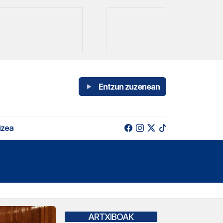
Entzun zuzenean
izea
ARTXIBOAK