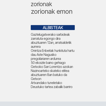
zorionak
zorionak emon
ALBISTEAK
Gaztelugatxerako sarbideak
zarratuta egongo dira
abuztuaren 12an, arratsaldetik
aurrera
Onintza Enbeitak hunkituta hartu
dau Aste Nagusiko
pregoilariaren ardurea
50 ekoizle baino gehiago
Getxoko San Lorentzo azokan
Nazinoarteko skateko elitea
abuztuaren 8an batuko da
Getxon
Artxandako tuneletako
Deustuko tartea zabalik barriro