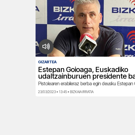
GIZARTEA
Estepan Goioaga, Euskadiko
udaltzainburuen presidente ba
Pistolearen erabileraz berba egin deusku Estepa
23/03/2023 • 13:45 • BIZKAIA IRRATIA