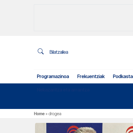
Bilatzailea
Programazinoa
Frekuentziak
Podkasta
Nekazaritza eta arrantza
Home
»
drogea