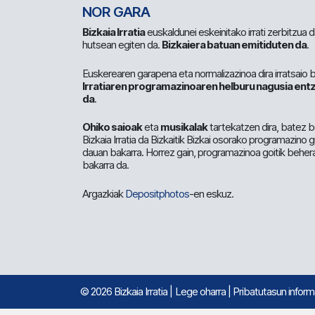
NOR GARA
Bizkaia Irratia
euskaldunei eskeinitako irrati zerbitzua
hutsean egiten da.
Bizkaiera batuan emitiduten da
.
Euskerearen garapena eta normalizazinoa dira irratsaio 
Irratiaren programazinoaren helburu nagusia entz
da
.
Ohiko saioak
eta
musikalak
tartekatzen dira, batez b
Bizkaia Irratia da Bizkaitik Bizkai osorako programazino
dauan bakarra. Horrez gain, programazinoa goitik beher
bakarra da.
Argazkiak
Depositphotos
-en eskuz.
© 2026 Bizkaia Irratia
|
Lege oharra
|
Pribatutasun infor