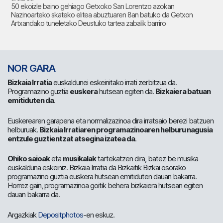
50 ekoizle baino gehiago Getxoko San Lorentzo azokan
Nazinoarteko skateko elitea abuztuaren 8an batuko da Getxon
Artxandako tuneletako Deustuko tartea zabalik barriro
NOR GARA
Bizkaia Irratia
euskaldunei eskeinitako irrati zerbitzua da.
Programazino guztia
euskera
hutsean egiten da.
Bizkaiera batuan
emitiduten da
.
Euskerearen garapena eta normalizazinoa dira irratsaio berezi batzuen
helburuak.
Bizkaia Irratiaren programazinoaren helburu nagusia
entzule guztientzat atsegina izatea da
.
Ohiko saioak
eta
musikalak
tartekatzen dira, batez be musika
euskalduna eskeiniz. Bizkaia Irratia da Bizkaitik Bizkai osorako
programazino guztia euskera hutsean emitiduten dauan bakarra.
Horrez gain, programazinoa goitik behera bizkaiera hutsean egiten
dauan bakarra da.
Argazkiak
Depositphotos
-en eskuz.