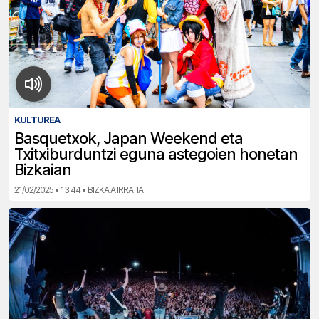
KULTUREA
Basquetxok, Japan Weekend eta
Txitxiburduntzi eguna astegoien honetan
Bizkaian
21/02/2025 • 13:44 • BIZKAIA IRRATIA