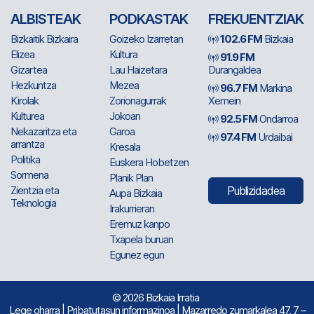
ALBISTEAK
PODKASTAK
FREKUENTZIAK
Bizkaitik Bizkaira
Goizeko Izarretan
102.6 FM
Bizkaia
Elizea
Kultura
91.9 FM
Gizartea
Lau Haizetara
Durangaldea
Hezkuntza
Mezea
96.7 FM
Markina
Kirolak
Zorionagurrak
Xemein
Kulturea
Jokoan
92.5 FM
Ondarroa
Nekazaritza eta
Garoa
97.4 FM
Urdaibai
arrantza
Kresala
Politika
Euskera Hobetzen
Sormena
Planik Plan
Zientzia eta
Publizidadea
Aupa Bizkaia
Teknologia
Irakurrieran
Eremuz kanpo
Txapela buruan
Egunez egun
© 2026 Bizkaia Irratia
Lege oharra
|
Pribatutasun informazinoa
| Mazarredo zumarkalea 47, 7 –