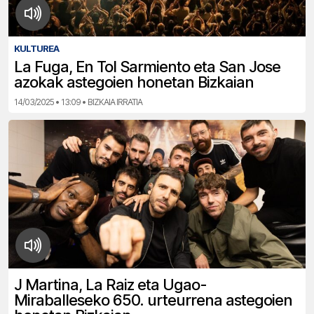
KULTUREA
La Fuga, En Tol Sarmiento eta San Jose
azokak astegoien honetan Bizkaian
14/03/2025 • 13:09 • BIZKAIA IRRATIA
J Martina, La Raiz eta Ugao-
Miraballeseko 650. urteurrena astegoien