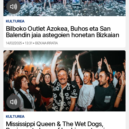
KULTUREA
Bilboko Outlet Azokea, Buhos eta San
Balendin jaia astegoien honetan Bizkaian
14/02/2025 • 13:31 • BIZKAIA IRRATIA
KULTUREA
Mississippi Queen & The Wet Dogs,