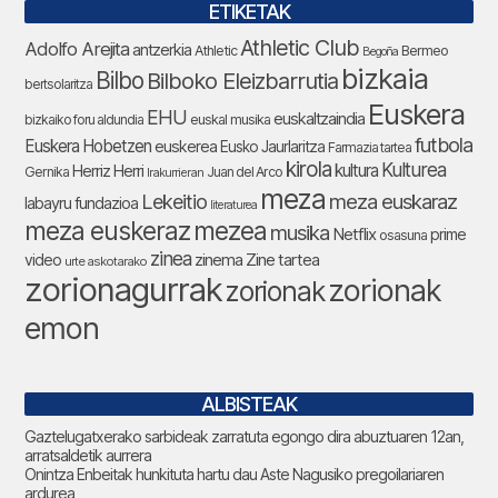
ETIKETAK
Athletic Club
Adolfo Arejita
antzerkia
Athletic
Bermeo
Begoña
bizkaia
Bilbo
Bilboko Eleizbarrutia
bertsolaritza
Euskera
EHU
euskaltzaindia
bizkaiko foru aldundia
euskal musika
futbola
Euskera Hobetzen
euskerea
Eusko Jaurlaritza
Farmazia tartea
kirola
Kulturea
kultura
Herriz Herri
Gernika
Juan del Arco
Irakurrieran
meza
Lekeitio
meza euskaraz
labayru fundazioa
literaturea
meza euskeraz
mezea
musika
Netflix
prime
osasuna
zinea
zinema
Zine tartea
video
urte askotarako
zorionagurrak
zorionak
zorionak
emon
ALBISTEAK
Gaztelugatxerako sarbideak zarratuta egongo dira abuztuaren 12an,
arratsaldetik aurrera
Onintza Enbeitak hunkituta hartu dau Aste Nagusiko pregoilariaren
ardurea