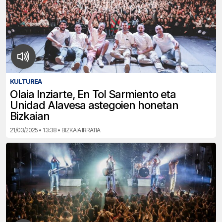
KULTUREA
Olaia Inziarte, En Tol Sarmiento eta
Unidad Alavesa astegoien honetan
Bizkaian
21/03/2025 • 13:38 • BIZKAIA IRRATIA