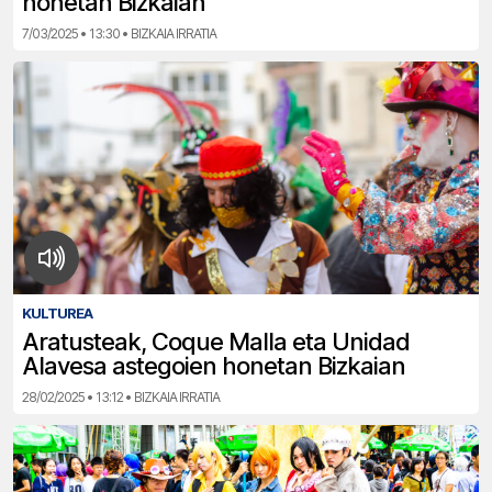
honetan Bizkaian
7/03/2025 • 13:30 • BIZKAIA IRRATIA
KULTUREA
Aratusteak, Coque Malla eta Unidad
Alavesa astegoien honetan Bizkaian
28/02/2025 • 13:12 • BIZKAIA IRRATIA