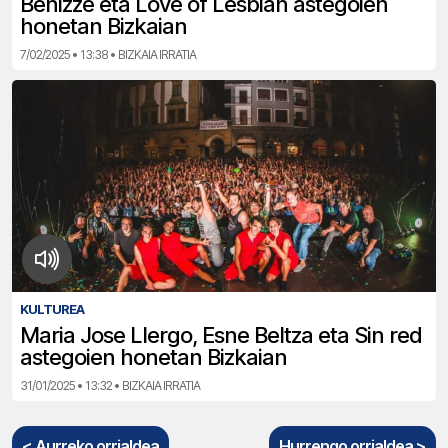
Benizze eta Love of Lesbian astegoien
honetan Bizkaian
7/02/2025 • 13:38 • BIZKAIA IRRATIA
KULTUREA
Maria Jose Llergo, Esne Beltza eta Sin red
astegoien honetan Bizkaian
31/01/2025 • 13:32 • BIZKAIA IRRATIA
< Aurreko orrialdea
Hurrengo orrialdea >