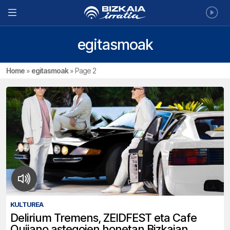
egitasmoak
Home
»
egitasmoak
»
Page 2
KULTUREA
Delirium Tremens, ZEIDFEST eta Cafe
Quijano astegoien honetan Bizkaian