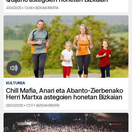
4/04/2025 • 13:48 • BIZKAIA IRRATIA
KULTUREA
Chill Mafia, Anari eta Abanto-Zierbenako
Herri Martxa astegoien honetan Bizkaian
28/03/2025 • 13:17 • BIZKAIA IRRATIA