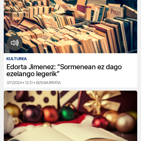
KULTUREA
Edorta Jimenez: “Sormenean ez dago
ezelango legerik”
3/11/2024 • 12:31 • BIZKAIA IRRATIA