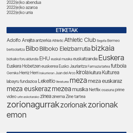
2022(e)ko abendua
2022(e)ko azaroa
2022(e)ko urria
ETIKETAK
Athletic Club
Adolfo Arejita
antzerkia
Athletic
Bermeo
Begoña
bizkaia
Bilbo
Bilboko Eleizbarrutia
bertsolaritza
Euskera
EHU
euskaltzaindia
bizkaiko foru aldundia
euskal musika
futbola
Euskera Hobetzen
euskerea
Eusko Jaurlaritza
Farmazia tartea
kirola
Kulturea
kultura
Herriz Herri
Gernika
Juan del Arco
Irakurrieran
meza
Lekeitio
meza euskaraz
labayru fundazioa
literaturea
meza euskeraz
mezea
musika
Netflix
prime
osasuna
zinea
zinema
Zine tartea
video
urte askotarako
zorionagurrak
zorionak
zorionak
emon