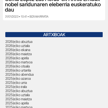
nobel saridunaren eleberria euskeratuko
dau
31/01/2023 • 10:41 • BIZKAIA IRRATIA
ARTXIBOAK
2026(e)ko abuztua
2026(e)ko uztaila
2026(e)ko ekaina
2026(e)ko maiatza
2026(e)ko apirila
2026(e)ko martxoa
2026(e)ko otsaila
2026(e)ko urtarrila
2025(e)ko abendua
2025(e)ko azaroa
2025(e)ko urria
2025(e)ko iraila
2025(e)ko abuztua
2025(e)ko uztaila
2025(e)ko maiatza
2025(e)ko apirila
2025(e)ko martxoa