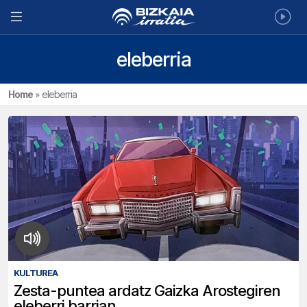
eleberria
Home
»
eleberria
KULTUREA
Zesta-puntea ardatz Gaizka Arostegiren
eleberri barrian