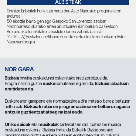
ALBISTEAK
Onintza Enbeitak hunkituta hartu dau Aste Nagusiko pregoilariaren
ardurea
50 ekoizle baino gehiago Getxoko San Lorentzo azokan
Nazinoarteko skateko elitea abuztuaren 8an batuko da Getxon
Artxandako tuneletako Deustuko tartea zabalik barriro
‘Z.U.K.U.A.’, Euskalduna Bilbaoren euskerazko ikuskizun bakarra Aste
Nagusiari begira
NOR GARA
Bizkaia Irratia
euskaldunei eskeinitako irrati zerbitzua da.
Programazino guztia
euskera
hutsean egiten da.
Bizkaiera batuan
emitiduten da
.
Euskerearen garapena eta normalizazinoa dira irratsaio berezi batzuen
helburuak.
Bizkaia Irratiaren programazinoaren helburu nagusia
entzule guztientzat atsegina izatea da
.
Ohiko saioak
eta
musikalak
tartekatzen dira, batez be musika
euskalduna eskeiniz. Bizkaia Irratia da Bizkaitik Bizkai osorako
programazino guztia euskera hutsean emitiduten dauan bakarra.