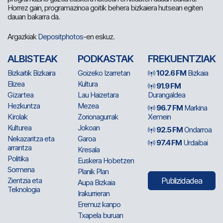
Horrez gain, programazinoa goitik behera bizkaiera hutsean egiten
dauan bakarra da.
Argazkiak
Depositphotos
-en eskuz.
ALBISTEAK
PODKASTAK
FREKUENTZIAK
Bizkaitik Bizkaira
Goizeko Izarretan
102.6 FM
Bizkaia
Elizea
Kultura
91.9 FM
Gizartea
Lau Haizetara
Durangaldea
Hezkuntza
Mezea
96.7 FM
Markina
Kirolak
Zorionagurrak
Xemein
Kulturea
Jokoan
92.5 FM
Ondarroa
Nekazaritza eta
Garoa
97.4 FM
Urdaibai
arrantza
Kresala
Politika
Euskera Hobetzen
Sormena
Planik Plan
Zientzia eta
Publizidadea
Aupa Bizkaia
Teknologia
Irakurrieran
Eremuz kanpo
Txapela buruan