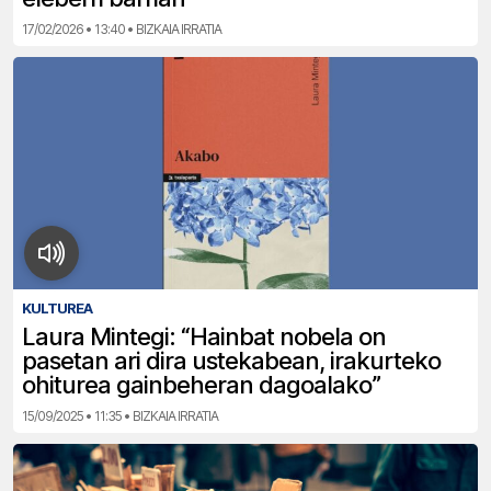
17/02/2026 • 13:40 • BIZKAIA IRRATIA
KULTUREA
Laura Mintegi: “Hainbat nobela on
pasetan ari dira ustekabean, irakurteko
ohiturea gainbeheran dagoalako”
15/09/2025 • 11:35 • BIZKAIA IRRATIA