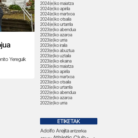
2024(e)ko maiatza
2024(e)ko apirila
2024(e)ko martxoa
2024(e)ko otsaila
2024(e)ko urtarrila
2023(e)ko abendua
2023(e)ko azaroa
2023(e)ko urria
ojua
2023(e)ko iraila
2023(e)ko abuztua
2023(e)ko uztaila
nito Yereguik
2023(e)ko ekaina
2023(e)ko maiatza
2023(e)ko apirila
2023(e)ko martxoa
2023(e)ko otsaila
2023(e)ko urtarrila
2022(e)ko abendua
2022(e)ko azaroa
2022(e)ko urria
ETIKETAK
Adolfo Arejita
antzerkia
Athletic Club