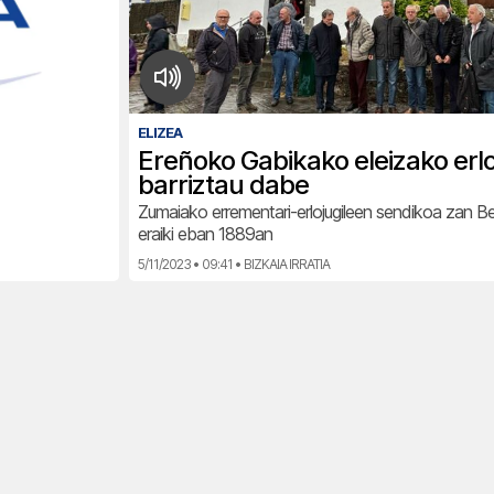
ELIZEA
Ereñoko Gabikako eleizako erl
barriztau dabe
Zumaiako errementari-erlojugileen sendikoa zan Be
eraiki eban 1889an
5/11/2023 • 09:41 • BIZKAIA IRRATIA