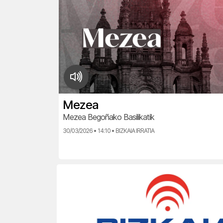
Mezea
Mezea Begoñako Basilikatik
30/03/2026 • 14:10 • BIZKAIA IRRATIA