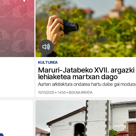
KULTUREA
Maruri-Jatabeko XVII. argazki
lehiaketea martxan dago
Aurten arkitektura ondarea hartu dabe gai modura
15/10/2025 • 14:56 • BIZKAIA IRRATIA