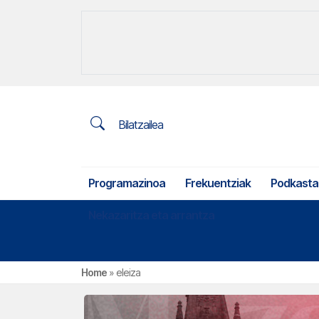
Bilatzailea
Programazinoa
Frekuentziak
Podkasta
Nekazaritza eta arrantza
Home
»
eleiza