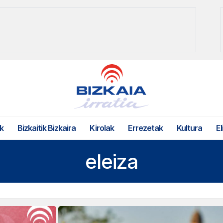
k
Bizkaitik Bizkaira
Kirolak
Errezetak
Kultura
El
eleiza