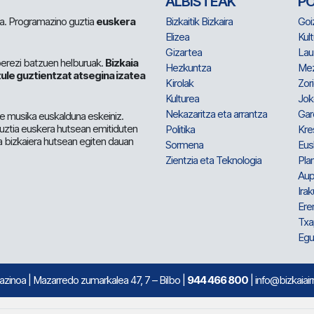
ALBISTEAK
P
 da. Programazino guztia
euskera
Bizkaitik Bizkaira
Goi
Elizea
Kult
Gizartea
Lau
berezi batzuen helburuak.
Bizkaia
Hezkuntza
Me
ule guztientzat atsegina izatea
Kirolak
Zor
Kulturea
Jok
Nekazaritza eta arrantza
Gar
e musika euskalduna eskeiniz.
 guztia euskera hutsean emitiduten
Politika
Kre
a bizkaiera hutsean egiten dauan
Sormena
Eus
Zientzia eta Teknologia
Plan
Aup
Irak
Ere
Txa
Egu
mazinoa
| Mazarredo zumarkalea 47, 7 – Bilbo |
944 466 800
| info@bizkaiair