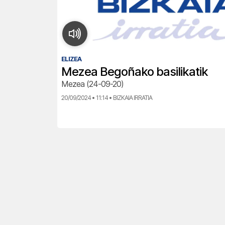
ELIZEA
Mezea Begoñako basilikatik
Mezea (24-09-20)
20/09/2024 • 11:14 • BIZKAIA IRRATIA