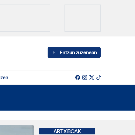
Entzun zuzenean
izea
ARTXIBOAK