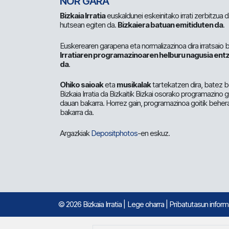
NOR GARA
Bizkaia Irratia
euskaldunei eskeinitako irrati zerbitzua
hutsean egiten da.
Bizkaiera batuan emitiduten da
.
Euskerearen garapena eta normalizazinoa dira irratsaio 
Irratiaren programazinoaren helburu nagusia entz
da
.
Ohiko saioak
eta
musikalak
tartekatzen dira, batez b
Bizkaia Irratia da Bizkaitik Bizkai osorako programazino
dauan bakarra. Horrez gain, programazinoa goitik beher
bakarra da.
Argazkiak
Depositphotos
-en eskuz.
© 2026 Bizkaia Irratia
|
Lege oharra
|
Pribatutasun infor