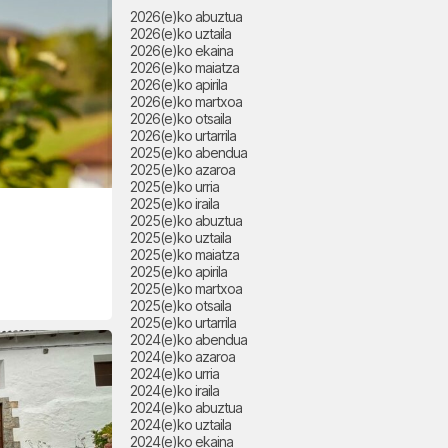
2026(e)ko abuztua
2026(e)ko uztaila
2026(e)ko ekaina
2026(e)ko maiatza
2026(e)ko apirila
2026(e)ko martxoa
2026(e)ko otsaila
2026(e)ko urtarrila
2025(e)ko abendua
2025(e)ko azaroa
2025(e)ko urria
2025(e)ko iraila
2025(e)ko abuztua
2025(e)ko uztaila
2025(e)ko maiatza
2025(e)ko apirila
2025(e)ko martxoa
2025(e)ko otsaila
2025(e)ko urtarrila
2024(e)ko abendua
2024(e)ko azaroa
2024(e)ko urria
2024(e)ko iraila
2024(e)ko abuztua
2024(e)ko uztaila
2024(e)ko ekaina