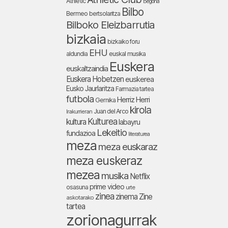
Athletic
Begoña
Bilbo
Bermeo
bertsolaritza
Bilboko Eleizbarrutia
bizkaia
bizkaiko foru
EHU
aldundia
euskal musika
Euskera
euskaltzaindia
Euskera Hobetzen
euskerea
Eusko Jaurlaritza
Farmazia tartea
futbola
Herriz Herri
Gernika
kirola
Juan del Arco
Irakurrieran
Kulturea
kultura
labayru
Lekeitio
fundazioa
literaturea
meza
meza euskaraz
meza euskeraz
mezea
musika
Netflix
prime video
osasuna
urte
zinea
zinema
Zine
askotarako
tartea
zorionagurrak