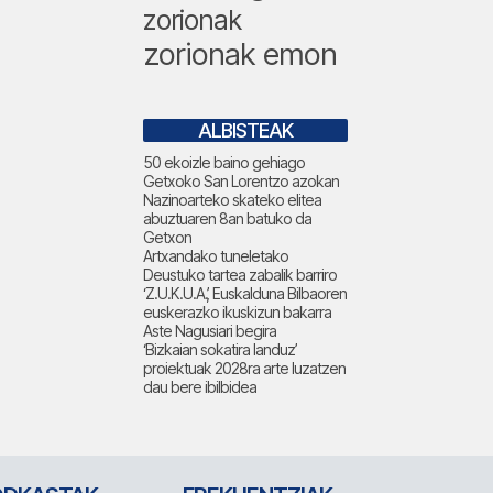
zorionak
zorionak emon
ALBISTEAK
50 ekoizle baino gehiago
Getxoko San Lorentzo azokan
Nazinoarteko skateko elitea
abuztuaren 8an batuko da
Getxon
Artxandako tuneletako
Deustuko tartea zabalik barriro
‘Z.U.K.U.A.’, Euskalduna Bilbaoren
euskerazko ikuskizun bakarra
Aste Nagusiari begira
‘Bizkaian sokatira landuz’
proiektuak 2028ra arte luzatzen
dau bere ibilbidea