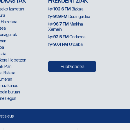
ODKASTAK
FREKUENTZIAK
zeko Izarretan
102.6 FM
Bizkaia
ura
91.9 FM
Durangaldea
 Haizetara
96.7 FM
Markina
zea
Xemein
ionagurrak
92.5 FM
Ondarroa
oan
97.4 FM
Urdaibai
oa
sala
kera Hobetzen
ik Plan
Publizidadea
a Bizkaia
urrieran
muz kanpo
pela buruan
nez egun
ratia.eus