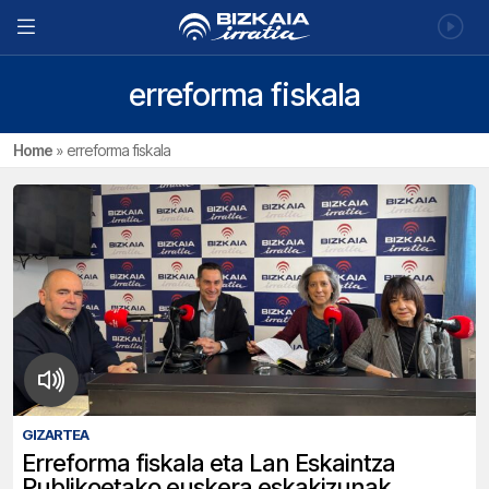
erreforma fiskala
Home
»
erreforma fiskala
GIZARTEA
Erreforma fiskala eta Lan Eskaintza
Publikoetako euskera eskakizunak