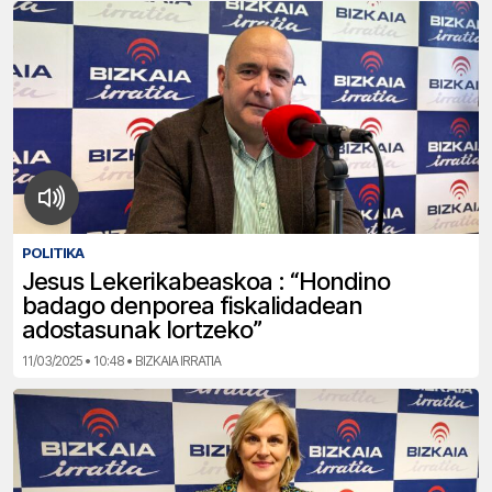
POLITIKA
Jesus Lekerikabeaskoa : “Hondino
badago denporea fiskalidadean
adostasunak lortzeko”
11/03/2025 • 10:48 • BIZKAIA IRRATIA