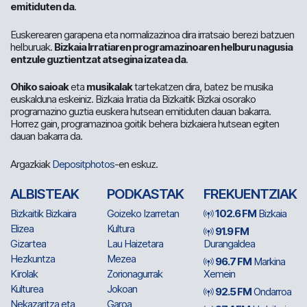
emitiduten da
.
Euskerearen garapena eta normalizazinoa dira irratsaio berezi batzuen
helburuak.
Bizkaia Irratiaren programazinoaren helburu nagusia
entzule guztientzat atsegina izatea da
.
Ohiko saioak
eta
musikalak
tartekatzen dira, batez be musika
euskalduna eskeiniz. Bizkaia Irratia da Bizkaitik Bizkai osorako
programazino guztia euskera hutsean emitiduten dauan bakarra.
Horrez gain, programazinoa goitik behera bizkaiera hutsean egiten
dauan bakarra da.
Argazkiak
Depositphotos
-en eskuz.
ALBISTEAK
PODKASTAK
FREKUENTZIAK
Bizkaitik Bizkaira
Goizeko Izarretan
102.6 FM
Bizkaia
Elizea
Kultura
91.9 FM
Gizartea
Lau Haizetara
Durangaldea
Hezkuntza
Mezea
96.7 FM
Markina
Kirolak
Zorionagurrak
Xemein
Kulturea
Jokoan
92.5 FM
Ondarroa
Nekazaritza eta
Garoa