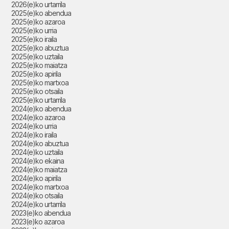
2026(e)ko urtarrila
2025(e)ko abendua
2025(e)ko azaroa
2025(e)ko urria
2025(e)ko iraila
2025(e)ko abuztua
2025(e)ko uztaila
2025(e)ko maiatza
2025(e)ko apirila
2025(e)ko martxoa
2025(e)ko otsaila
2025(e)ko urtarrila
2024(e)ko abendua
2024(e)ko azaroa
2024(e)ko urria
2024(e)ko iraila
2024(e)ko abuztua
2024(e)ko uztaila
2024(e)ko ekaina
2024(e)ko maiatza
2024(e)ko apirila
2024(e)ko martxoa
2024(e)ko otsaila
2024(e)ko urtarrila
2023(e)ko abendua
2023(e)ko azaroa