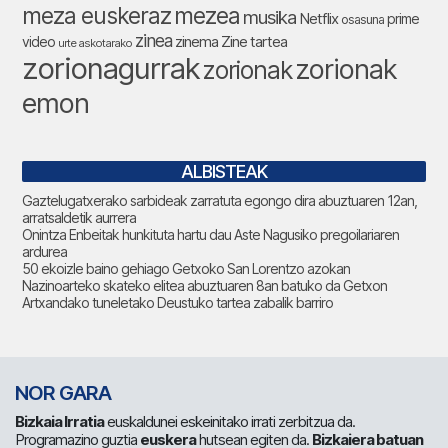
meza euskeraz
mezea
musika
Netflix
prime
osasuna
zinea
zinema
Zine tartea
video
urte askotarako
zorionagurrak
zorionak
zorionak
emon
ALBISTEAK
Gaztelugatxerako sarbideak zarratuta egongo dira abuztuaren 12an,
arratsaldetik aurrera
Onintza Enbeitak hunkituta hartu dau Aste Nagusiko pregoilariaren
ardurea
50 ekoizle baino gehiago Getxoko San Lorentzo azokan
Nazinoarteko skateko elitea abuztuaren 8an batuko da Getxon
Artxandako tuneletako Deustuko tartea zabalik barriro
NOR GARA
Bizkaia Irratia
euskaldunei eskeinitako irrati zerbitzua da.
Programazino guztia
euskera
hutsean egiten da.
Bizkaiera batuan