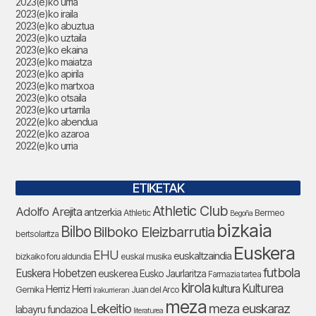
2023(e)ko urria
2023(e)ko iraila
2023(e)ko abuztua
2023(e)ko uztaila
2023(e)ko ekaina
2023(e)ko maiatza
2023(e)ko apirila
2023(e)ko martxoa
2023(e)ko otsaila
2023(e)ko urtarrila
2022(e)ko abendua
2022(e)ko azaroa
2022(e)ko urria
ETIKETAK
Athletic Club
Adolfo Arejita
antzerkia
Athletic
Bermeo
Begoña
bizkaia
Bilbo
Bilboko Eleizbarrutia
bertsolaritza
Euskera
EHU
euskaltzaindia
bizkaiko foru aldundia
euskal musika
futbola
Euskera Hobetzen
euskerea
Eusko Jaurlaritza
Farmazia tartea
kirola
Kulturea
kultura
Herriz Herri
Gernika
Juan del Arco
Irakurrieran
meza
Lekeitio
meza euskaraz
labayru fundazioa
literaturea