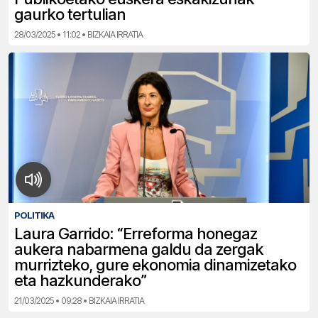
gaurko tertulian
28/03/2025 • 11:02 • BIZKAIA IRRATIA
POLITIKA
Laura Garrido: “Erreforma honegaz
aukera nabarmena galdu da zergak
murrizteko, gure ekonomia dinamizetako
eta hazkunderako”
21/03/2025 • 09:28 • BIZKAIA IRRATIA