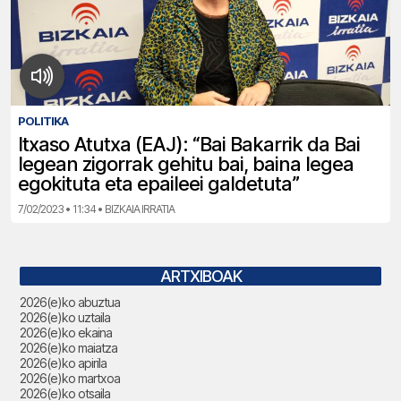
POLITIKA
Itxaso Atutxa (EAJ): “Bai Bakarrik da Bai
legean zigorrak gehitu bai, baina legea
egokituta eta epaileei galdetuta”
7/02/2023 • 11:34 • BIZKAIA IRRATIA
ARTXIBOAK
2026(e)ko abuztua
2026(e)ko uztaila
2026(e)ko ekaina
2026(e)ko maiatza
2026(e)ko apirila
2026(e)ko martxoa
2026(e)ko otsaila