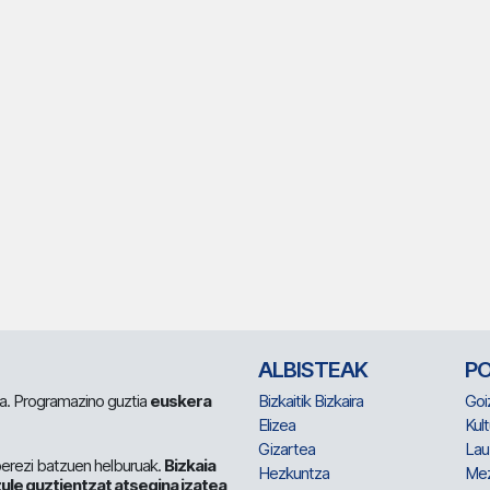
ALBISTEAK
P
 da. Programazino guztia
euskera
Bizkaitik Bizkaira
Goi
Elizea
Kult
Gizartea
Lau
berezi batzuen helburuak.
Bizkaia
Hezkuntza
Me
ule guztientzat atsegina izatea