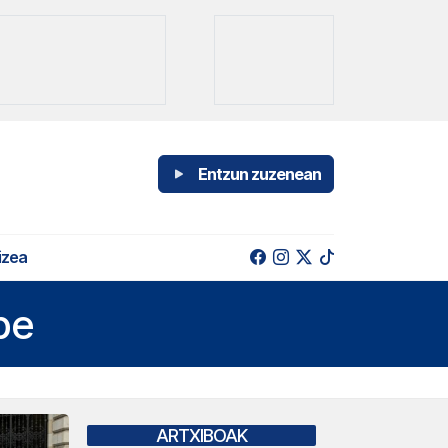
Entzun zuzenean
izea
pe
ARTXIBOAK