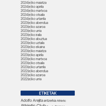
2024(e)ko maiatza
2024(e)ko apirila
2024(e)ko martxoa
2024(e)ko otsaila
2024(e)ko urtarrila
2023(e)ko abendua
2023(e)ko azaroa
2023(e)ko urria
2023(e)ko iraila
2023(e)ko abuztua
2023(e)ko uztaila
2023(e)ko ekaina
2023(e)ko maiatza
2023(e)ko apirila
2023(e)ko martxoa
2023(e)ko otsaila
2023(e)ko urtarrila
2022(e)ko abendua
2022(e)ko azaroa
2022(e)ko urria
ETIKETAK
Adolfo Arejita
antzerkia
Athletic
Athletic Club