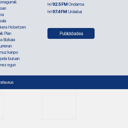
ionagurrak
92.5 FM
Ondarroa
oan
97.4 FM
Urdaibai
oa
sala
kera Hobetzen
ik Plan
Publizidadea
a Bizkaia
urrieran
muz kanpo
pela buruan
nez egun
ratia.eus