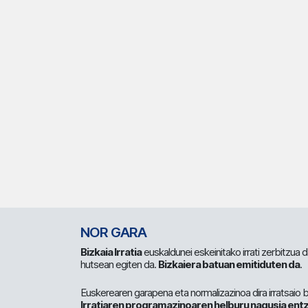
NOR GARA
Bizkaia Irratia
euskaldunei eskeinitako irrati zerbitzua
hutsean egiten da.
Bizkaiera batuan emitiduten da
.
Euskerearen garapena eta normalizazinoa dira irratsaio 
Irratiaren programazinoaren helburu nagusia entz