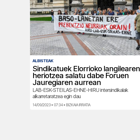
ALBISTEAK
Sindikatuek Elorrioko langilearen
heriotzea salatu dabe Foruen
Jauregiaren aurrean
LAB-ESK-STEILAS-EHNE-HIRU intersindikalak
alkarretaratzea egin dau
14/09/2023 • 07:34 • BIZKAIA IRRATIA