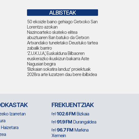
ALBISTEAK
50 ekoizle baino gehiago Getxoko San
Lorentzo azokan
Nazinoarteko skateko elitea
abuztuaren 8an batuko da Getxon
Artxandako tuneletako Deustuko tartea
zabalik barriro
‘Z.U.K.U.A.’, Euskalduna Bilbaoren
euskerazko ikuskizun bakarra Aste
Nagusiari begira
‘Bizkaian sokatira landuz’ proiektuak
2028ra arte luzatzen dau bere ibilbidea
ODKASTAK
FREKUENTZIAK
zeko Izarretan
102.6 FM
Bizkaia
ura
91.9 FM
Durangaldea
 Haizetara
96.7 FM
Markina
zea
Xemein