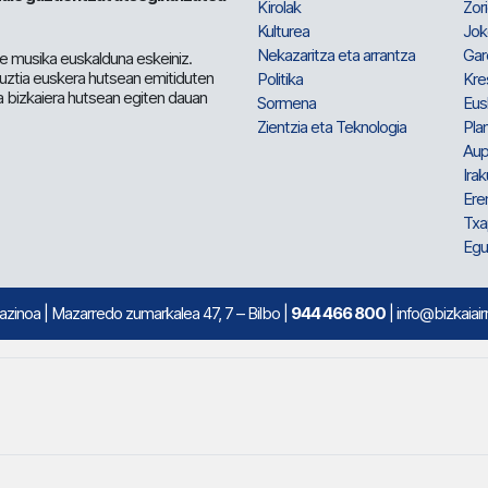
Kirolak
Zor
Kulturea
Jok
Nekazaritza eta arrantza
Gar
e musika euskalduna eskeiniz.
 guztia euskera hutsean emitiduten
Politika
Kre
a bizkaiera hutsean egiten dauan
Sormena
Eus
Zientzia eta Teknologia
Plan
Aup
Irak
Ere
Txa
Egu
mazinoa
| Mazarredo zumarkalea 47, 7 – Bilbo |
944 466 800
| info@bizkaiair