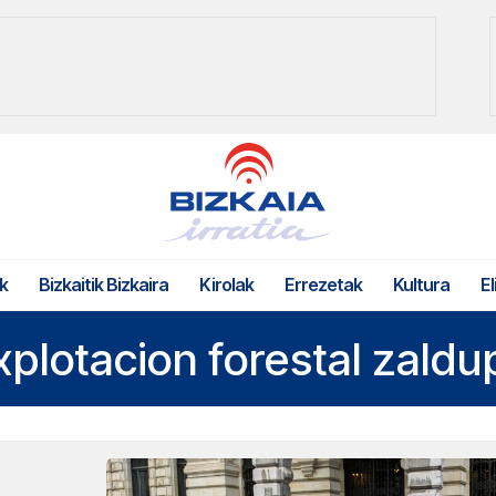
k
Bizkaitik Bizkaira
Kirolak
Errezetak
Kultura
El
xplotacion forestal zaldu