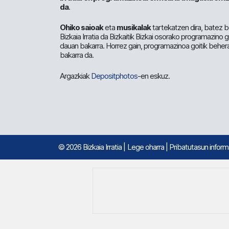
da
.
Ohiko saioak
eta
musikalak
tartekatzen dira, batez b
Bizkaia Irratia da Bizkaitik Bizkai osorako programazino
dauan bakarra. Horrez gain, programazinoa goitik beher
bakarra da.
Argazkiak
Depositphotos
-en eskuz.
© 2026 Bizkaia Irratia
|
Lege oharra
|
Pribatutasun infor