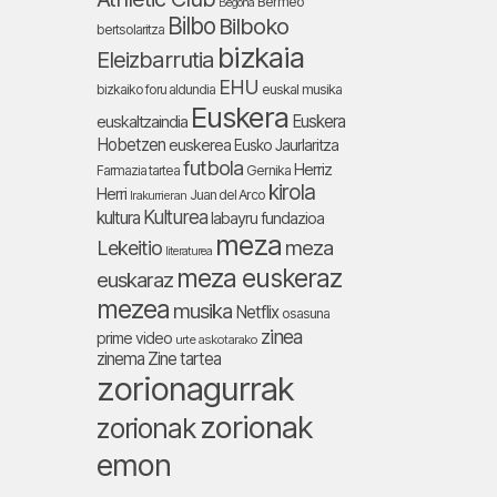
Bermeo
Begoña
Bilbo
Bilboko
bertsolaritza
bizkaia
Eleizbarrutia
EHU
bizkaiko foru aldundia
euskal musika
Euskera
Euskera
euskaltzaindia
Hobetzen
euskerea
Eusko Jaurlaritza
futbola
Herriz
Farmazia tartea
Gernika
kirola
Herri
Juan del Arco
Irakurrieran
Kulturea
kultura
labayru fundazioa
meza
Lekeitio
meza
literaturea
meza euskeraz
euskaraz
mezea
musika
Netflix
osasuna
zinea
prime video
urte askotarako
zinema
Zine tartea
zorionagurrak
zorionak
zorionak
emon