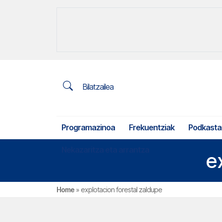
Bilatzailea
Programazinoa
Frekuentziak
Podkasta
Nekazaritza eta arrantza
e
Home
»
explotacion forestal zaldupe