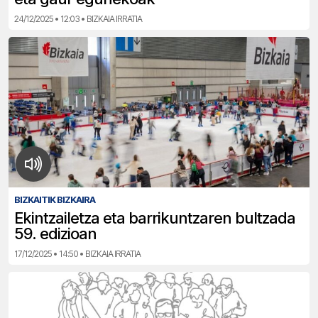
24/12/2025 • 12:03 • BIZKAIA IRRATIA
BIZKAITIK BIZKAIRA
Ekintzailetza eta barrikuntzaren bultzada
59. edizioan
17/12/2025 • 14:50 • BIZKAIA IRRATIA