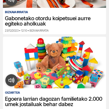
BIZKAIA IRRATIA
Gabonetako otordu koipetsuei aurre
egiteko aholkuak
23/12/2023 • 12:10 • BIZKAIA IRRATIA
GIZARTEA
Egoera larrian dagozan familietako 2.000
umek jostailuak behar dabez