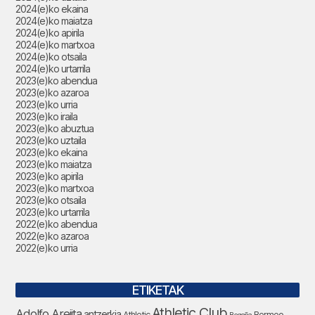
2024(e)ko ekaina
2024(e)ko maiatza
2024(e)ko apirila
2024(e)ko martxoa
2024(e)ko otsaila
2024(e)ko urtarrila
2023(e)ko abendua
2023(e)ko azaroa
2023(e)ko urria
2023(e)ko iraila
2023(e)ko abuztua
2023(e)ko uztaila
2023(e)ko ekaina
2023(e)ko maiatza
2023(e)ko apirila
2023(e)ko martxoa
2023(e)ko otsaila
2023(e)ko urtarrila
2022(e)ko abendua
2022(e)ko azaroa
2022(e)ko urria
ETIKETAK
Athletic Club
Adolfo Arejita
antzerkia
Athletic
Bermeo