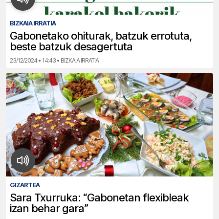
BIZKAIA IRRATIA
Gabonetako ohiturak, batzuk errotuta,
beste batzuk desagertuta
23/12/2024 • 14:43 • BIZKAIA IRRATIA
GIZARTEA
Sara Txurruka: “Gabonetan flexibleak
izan behar gara”