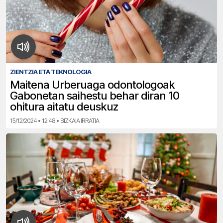
ZIENTZIA ETA TEKNOLOGIA
Maitena Urberuaga odontologoak
Gabonetan saihestu behar diran 10
ohitura aitatu deuskuz
15/12/2024 • 12:48 • BIZKAIA IRRATIA