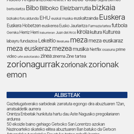
Begoña
bizkaia
Bilbo
Bilboko Eleizbarrutia
bertsolaritza
Euskera
EHU
euskaltzaindia
bizkaiko foru aldundia
euskal musika
futbola
Euskera Hobetzen
euskerea
Eusko Jaurlaritza
Farmazia tartea
kirola
Kulturea
kultura
Herriz Herri
Gernika
Juan del Arco
Irakurrieran
meza
Lekeitio
meza euskaraz
labayru fundazioa
literaturea
meza euskeraz
mezea
musika
Netflix
prime
osasuna
zinea
zinema
Zine tartea
video
urte askotarako
zorionagurrak
zorionak
zorionak
emon
ALBISTEAK
Gaztelugatxerako sarbideak zarratuta egongo dira abuztuaren 12an,
arratsaldetik aurrera
Onintza Enbeitak hunkituta hartu dau Aste Nagusiko pregoilariaren
ardurea
50 ekoizle baino gehiago Getxoko San Lorentzo azokan
Nazinoarteko skateko elitea abuztuaren 8an batuko da Getxon