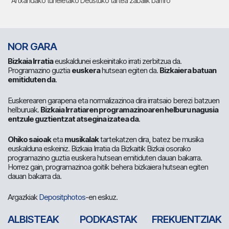
Artxandako tuneletako Deustuko tartea zabalik barriro
NOR GARA
Bizkaia Irratia
euskaldunei eskeinitako irrati zerbitzua da.
Programazino guztia
euskera
hutsean egiten da.
Bizkaiera batuan
emitiduten da
.
Euskerearen garapena eta normalizazinoa dira irratsaio berezi batzuen
helburuak.
Bizkaia Irratiaren programazinoaren helburu nagusia
entzule guztientzat atsegina izatea da
.
Ohiko saioak
eta
musikalak
tartekatzen dira, batez be musika
euskalduna eskeiniz. Bizkaia Irratia da Bizkaitik Bizkai osorako
programazino guztia euskera hutsean emitiduten dauan bakarra.
Horrez gain, programazinoa goitik behera bizkaiera hutsean egiten
dauan bakarra da.
Argazkiak
Depositphotos
-en eskuz.
ALBISTEAK
PODKASTAK
FREKUENTZIAK