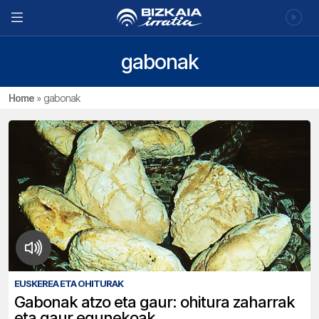
gabonak
Home
»
gabonak
EUSKEREA ETA OHITURAK
Gabonak atzo eta gaur: ohitura zaharrak
eta gaur egunekoak