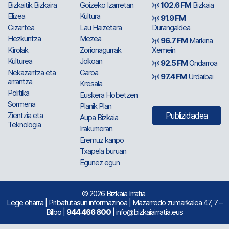
Bizkaitik Bizkaira
Goizeko Izarretan
102.6 FM
Bizkaia
Elizea
Kultura
91.9 FM
Gizartea
Lau Haizetara
Durangaldea
Hezkuntza
Mezea
96.7 FM
Markina
Kirolak
Zorionagurrak
Xemein
Kulturea
Jokoan
92.5 FM
Ondarroa
Nekazaritza eta
Garoa
97.4 FM
Urdaibai
arrantza
Kresala
Politika
Euskera Hobetzen
Sormena
Planik Plan
Zientzia eta
Publizidadea
Aupa Bizkaia
Teknologia
Irakurrieran
Eremuz kanpo
Txapela buruan
Egunez egun
© 2026 Bizkaia Irratia
Lege oharra
|
Pribatutasun informazinoa
| Mazarredo zumarkalea 47, 7 –
Bilbo |
944 466 800
| info@bizkaiairratia.eus