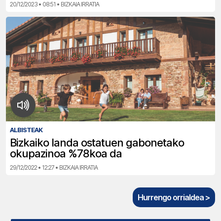
20/12/2023 • 08:51 • BIZKAIA IRRATIA
ALBISTEAK
Bizkaiko landa ostatuen gabonetako
okupazinoa %78koa da
29/12/2022 • 12:27 • BIZKAIA IRRATIA
Hurrengo orrialdea >