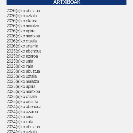
ARTXIBOAK
2026(e)ko abuztua
2026(e)ko uztaila
2026(e)ko ekaina
2026(e)ko maiatza
2026(e)ko apirila
2026(e)ko martxoa
2026(e)ko otsaila
2026(e)ko urtarrila
2025(e)ko abendua
2025(e)ko azaroa
2025(e)ko urria
2025(e)ko iraila
2025(e)ko abuztua
2025(e)ko uztaila
2025(e)ko maiatza
2025(e)ko apirila
2025(e)ko martxoa
2025(e)ko otsaila
2025(e)ko urtarrila
2024(e)ko abendua
2024(e)ko azaroa
2024(e)ko urria
2024(e)ko iraila
2024(e)ko abuztua
2024(e)ko uztaila