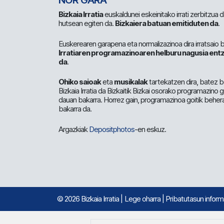
NOR GARA
Bizkaia Irratia
euskaldunei eskeinitako irrati zerbitzua
hutsean egiten da.
Bizkaiera batuan emitiduten da
.
Euskerearen garapena eta normalizazinoa dira irratsaio 
Irratiaren programazinoaren helburu nagusia entz
da
.
Ohiko saioak
eta
musikalak
tartekatzen dira, batez b
Bizkaia Irratia da Bizkaitik Bizkai osorako programazino
dauan bakarra. Horrez gain, programazinoa goitik beher
bakarra da.
Argazkiak
Depositphotos
-en eskuz.
© 2026 Bizkaia Irratia
|
Lege oharra
|
Pribatutasun infor