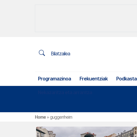
Bilatzailea
Programazinoa
Frekuentziak
Podkasta
Nekazaritza eta arrantza
Home
»
guggenheim