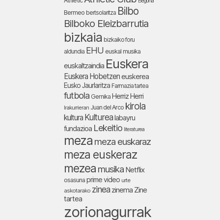
Athletic
Begoña
Bilbo
Bermeo
bertsolaritza
Bilboko Eleizbarrutia
bizkaia
bizkaiko foru
EHU
aldundia
euskal musika
Euskera
euskaltzaindia
Euskera Hobetzen
euskerea
Eusko Jaurlaritza
Farmazia tartea
futbola
Herriz Herri
Gernika
kirola
Juan del Arco
Irakurrieran
Kulturea
kultura
labayru
Lekeitio
fundazioa
literaturea
meza
meza euskaraz
meza euskeraz
mezea
musika
Netflix
prime video
osasuna
urte
zinea
zinema
Zine
askotarako
tartea
zorionagurrak