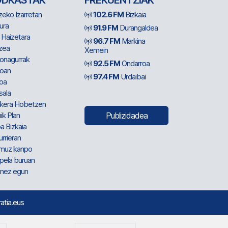
ODKASTAK
FREKUENTZIAK
zeko Izarretan
102.6 FM
Bizkaia
ura
91.9 FM
Durangaldea
 Haizetara
96.7 FM
Markina
zea
Xemein
ionagurrak
92.5 FM
Ondarroa
oan
97.4 FM
Urdaibai
oa
sala
kera Hobetzen
ik Plan
Publizidadea
a Bizkaia
urrieran
muz kanpo
pela buruan
nez egun
ratia.eus