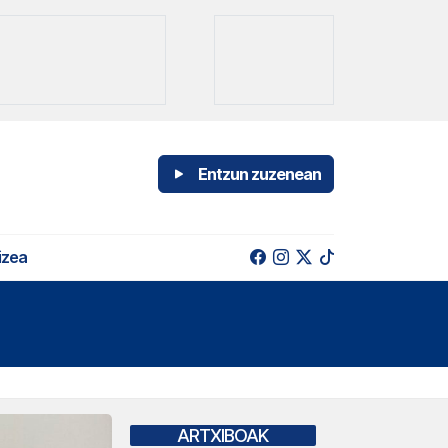
Entzun zuzenean
izea
ARTXIBOAK