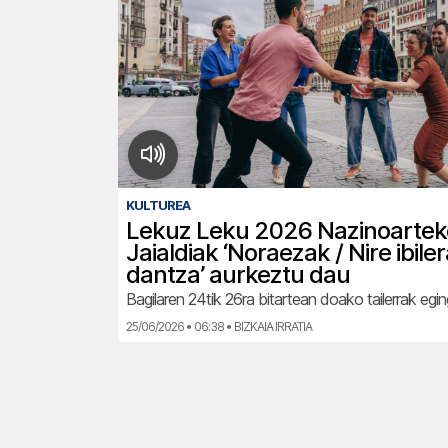
KULTUREA
Lekuz Leku 2026 Nazinoartek
Jaialdiak ‘Noraezak / Nire ibile
dantza’ aurkeztu dau
Bagilaren 24tik 26ra bitartean doako tailerrak egin
25/06/2026 • 06:38 • BIZKAIA IRRATIA