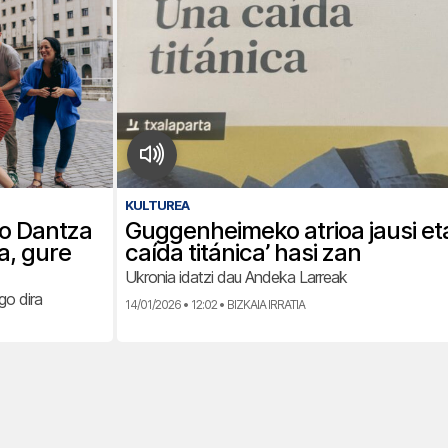
KULTUREA
o Dantza
Guggenheimeko atrioa jausi e
ra, gure
caída titánica’ hasi zan
Ukronia idatzi dau Andeka Larreak
go dira
14/01/2026 • 12:02 • BIZKAIA IRRATIA