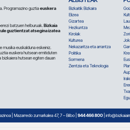
ALBISTEAK
P
 da. Programazino guztia
euskera
Bizkaitik Bizkaira
Goi
Elizea
Kult
Gizartea
Lau
berezi batzuen helburuak.
Bizkaia
Hezkuntza
Me
ule guztientzat atsegina izatea
Kirolak
Zor
Kulturea
Jok
Nekazaritza eta arrantza
Gar
e musika euskalduna eskeiniz.
 guztia euskera hutsean emitiduten
Politika
Kre
a bizkaiera hutsean egiten dauan
Sormena
Eus
Zientzia eta Teknologia
Plan
Aup
Irak
Ere
Txa
Egu
mazinoa
| Mazarredo zumarkalea 47, 7 – Bilbo |
944 466 800
| info@bizkaiair