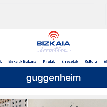
k
Bizkaitik Bizkaira
Kirolak
Errezetak
Kultura
El
guggenheim