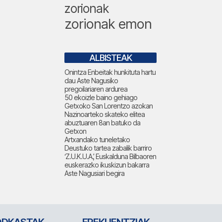
zorionak
zorionak emon
ALBISTEAK
Onintza Enbeitak hunkituta hartu
dau Aste Nagusiko
pregoilariaren ardurea
50 ekoizle baino gehiago
Getxoko San Lorentzo azokan
Nazinoarteko skateko elitea
abuztuaren 8an batuko da
Getxon
Artxandako tuneletako
Deustuko tartea zabalik barriro
‘Z.U.K.U.A.’, Euskalduna Bilbaoren
euskerazko ikuskizun bakarra
Aste Nagusiari begira