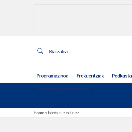
Bilatzailea
Programazinoa
Frekuentziak
Podkasta
Nekazaritza eta arrantza
Home
»
hainbeste edur ez