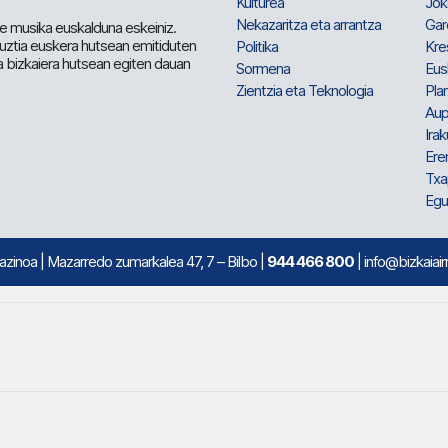
Kulturea
Jok
Nekazaritza eta arrantza
Gar
e musika euskalduna eskeiniz.
 guztia euskera hutsean emitiduten
Politika
Kre
a bizkaiera hutsean egiten dauan
Sormena
Eus
Zientzia eta Teknologia
Plan
Aup
Irak
Ere
Txa
Egu
mazinoa
| Mazarredo zumarkalea 47, 7 – Bilbo |
944 466 800
| info@bizkaiair