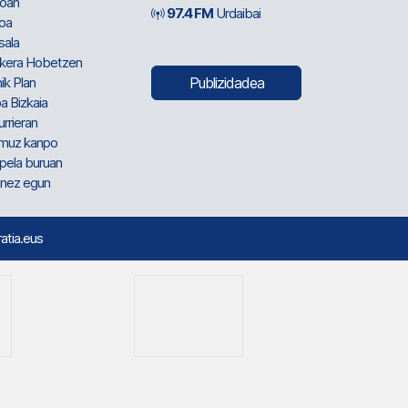
oan
97.4 FM
Urdaibai
oa
sala
kera Hobetzen
ik Plan
Publizidadea
a Bizkaia
urrieran
muz kanpo
pela buruan
nez egun
ratia.eus