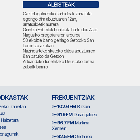
ALBISTEAK
Gaztelugatxerako sarbideak zarratuta
egongo dira abuztuaren 12an,
arratsaldetik aurrera
Onintza Enbeitak hunkituta hartu dau Aste
Nagusiko pregoilariaren ardurea
50 ekoizle baino gehiago Getxoko San
Lorentzo azokan
Nazinoarteko skateko elitea abuztuaren
8an batuko da Getxon
Artxandako tuneletako Deustuko tartea
zabalik barriro
ODKASTAK
FREKUENTZIAK
zeko Izarretan
102.6 FM
Bizkaia
ura
91.9 FM
Durangaldea
 Haizetara
96.7 FM
Markina
zea
Xemein
ionagurrak
92.5 FM
Ondarroa