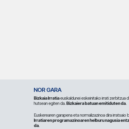
NOR GARA
Bizkaia Irratia
euskaldunei eskeinitako irrati zerbitzua
hutsean egiten da.
Bizkaiera batuan emitiduten da
.
Euskerearen garapena eta normalizazinoa dira irratsaio 
Irratiaren programazinoaren helburu nagusia entz
da
.