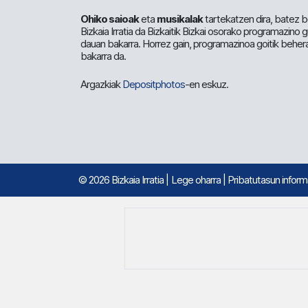
Ohiko saioak
eta
musikalak
tartekatzen dira, batez b
Bizkaia Irratia da Bizkaitik Bizkai osorako programazino
dauan bakarra. Horrez gain, programazinoa goitik beher
bakarra da.
Argazkiak
Depositphotos
-en eskuz.
© 2026 Bizkaia Irratia
|
Lege oharra
|
Pribatutasun infor