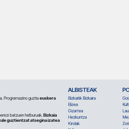
ALBISTEAK
P
 da. Programazino guztia
euskera
Bizkaitik Bizkaira
Goi
Elizea
Kult
Gizartea
Lau
berezi batzuen helburuak.
Bizkaia
Hezkuntza
Me
ule guztientzat atsegina izatea
Kirolak
Zor