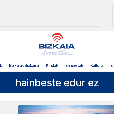
k
Bizkaitik Bizkaira
Kirolak
Errezetak
Kultura
El
hainbeste edur ez