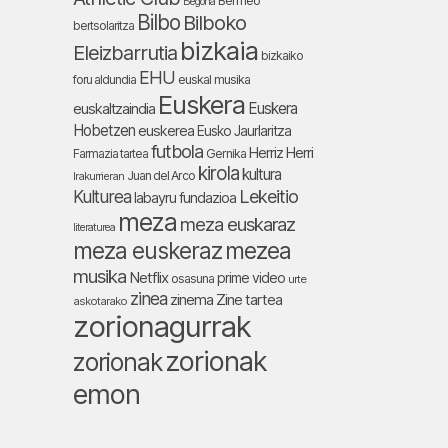
Bermeo
Begoña
Bilbo
Bilboko
bertsolaritza
bizkaia
Eleizbarrutia
bizkaiko
EHU
foru aldundia
euskal musika
Euskera
Euskera
euskaltzaindia
Hobetzen
euskerea
Eusko Jaurlaritza
futbola
Herriz Herri
Farmazia tartea
Gernika
kirola
kultura
Juan del Arco
Irakurrieran
Lekeitio
Kulturea
labayru fundazioa
meza
meza euskaraz
literaturea
meza euskeraz
mezea
musika
Netflix
prime video
osasuna
urte
zinea
zinema
Zine tartea
askotarako
zorionagurrak
zorionak
zorionak
emon