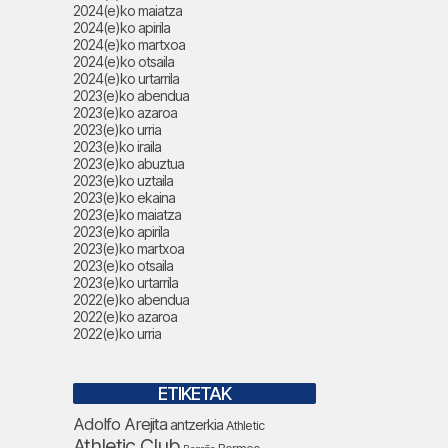
2024(e)ko maiatza
2024(e)ko apirila
2024(e)ko martxoa
2024(e)ko otsaila
2024(e)ko urtarrila
2023(e)ko abendua
2023(e)ko azaroa
2023(e)ko urria
2023(e)ko iraila
2023(e)ko abuztua
2023(e)ko uztaila
2023(e)ko ekaina
2023(e)ko maiatza
2023(e)ko apirila
2023(e)ko martxoa
2023(e)ko otsaila
2023(e)ko urtarrila
2022(e)ko abendua
2022(e)ko azaroa
2022(e)ko urria
ETIKETAK
Adolfo Arejita
antzerkia
Athletic
Athletic Club