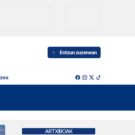
Entzun zuzenean
izea
ARTXIBOAK