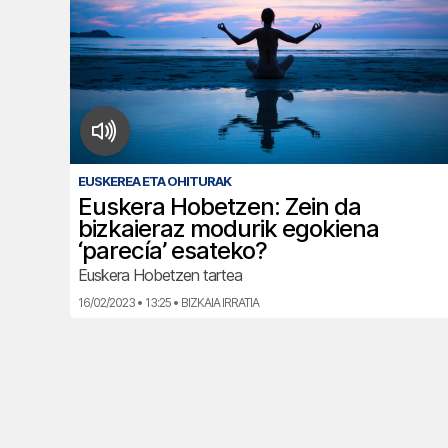
EUSKEREA ETA OHITURAK
Euskera Hobetzen: Zein da
bizkaieraz modurik egokiena
‘parecía’ esateko?
Euskera Hobetzen tartea
16/02/2023 • 13:25 • BIZKAIA IRRATIA