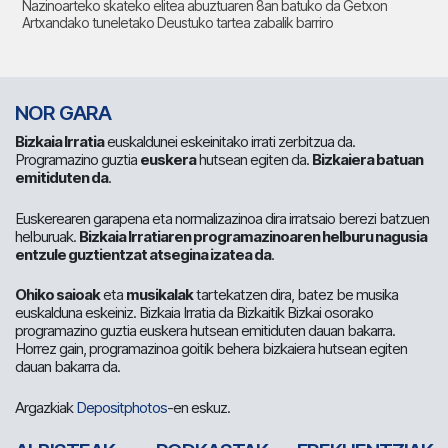
Nazinoarteko skateko elitea abuztuaren 8an batuko da Getxon
Artxandako tuneletako Deustuko tartea zabalik barriro
NOR GARA
Bizkaia Irratia
euskaldunei eskeinitako irrati zerbitzua da.
Programazino guztia
euskera
hutsean egiten da.
Bizkaiera batuan
emitiduten da
.
Euskerearen garapena eta normalizazinoa dira irratsaio berezi batzuen
helburuak.
Bizkaia Irratiaren programazinoaren helburu nagusia
entzule guztientzat atsegina izatea da
.
Ohiko saioak
eta
musikalak
tartekatzen dira, batez be musika
euskalduna eskeiniz. Bizkaia Irratia da Bizkaitik Bizkai osorako
programazino guztia euskera hutsean emitiduten dauan bakarra.
Horrez gain, programazinoa goitik behera bizkaiera hutsean egiten
dauan bakarra da.
Argazkiak
Depositphotos
-en eskuz.