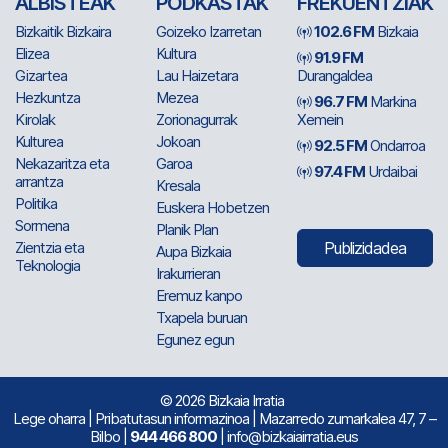
ALBISTEAK
PODKASTAK
FREKUENTZIAK
Bizkaitik Bizkaira
Goizeko Izarretan
102.6 FM
Bizkaia
Elizea
Kultura
91.9 FM
Gizartea
Lau Haizetara
Durangaldea
Hezkuntza
Mezea
96.7 FM
Markina
Kirolak
Zorionagurrak
Xemein
Kulturea
Jokoan
92.5 FM
Ondarroa
Nekazaritza eta
Garoa
97.4 FM
Urdaibai
arrantza
Kresala
Politika
Euskera Hobetzen
Sormena
Planik Plan
Zientzia eta
Publizidadea
Aupa Bizkaia
Teknologia
Irakurrieran
Eremuz kanpo
Txapela buruan
Egunez egun
© 2026 Bizkaia Irratia
Lege oharra
|
Pribatutasun informazinoa
| Mazarredo zumarkalea 47, 7 –
Bilbo |
944 466 800
| info@bizkaiairratia.eus