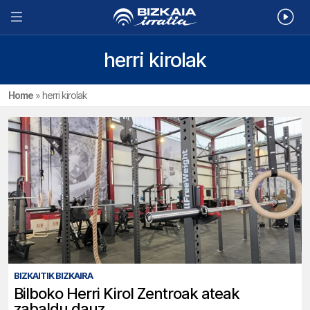
herri kirolak
Home
»
herri kirolak
BIZKAITIK BIZKAIRA
Bilboko Herri Kirol Zentroak ateak
zabaldu dauz