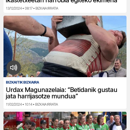
ikastetxeetan harrobia egiteko ekimena
13/12/2024 • 08:17 • BIZKAIA IRRATIA
BIZKAITIK BIZKAIRA
Urdax Magunazelaia: “Betidanik gustau
jata harrijasotze mundua”
11/02/2024 • 10:14 • BIZKAIA IRRATIA