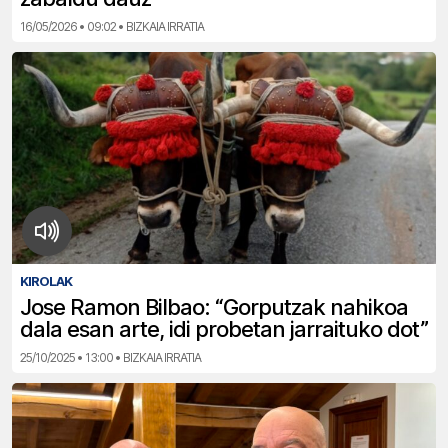
16/05/2026 • 09:02 • BIZKAIA IRRATIA
KIROLAK
Jose Ramon Bilbao: “Gorputzak nahikoa
dala esan arte, idi probetan jarraituko dot”
25/10/2025 • 13:00 • BIZKAIA IRRATIA