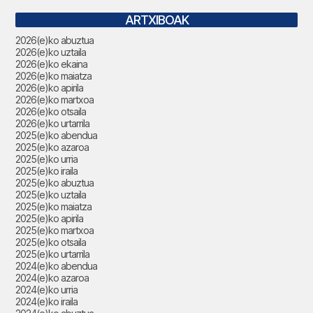
ARTXIBOAK
2026(e)ko abuztua
2026(e)ko uztaila
2026(e)ko ekaina
2026(e)ko maiatza
2026(e)ko apirila
2026(e)ko martxoa
2026(e)ko otsaila
2026(e)ko urtarrila
2025(e)ko abendua
2025(e)ko azaroa
2025(e)ko urria
2025(e)ko iraila
2025(e)ko abuztua
2025(e)ko uztaila
2025(e)ko maiatza
2025(e)ko apirila
2025(e)ko martxoa
2025(e)ko otsaila
2025(e)ko urtarrila
2024(e)ko abendua
2024(e)ko azaroa
2024(e)ko urria
2024(e)ko iraila