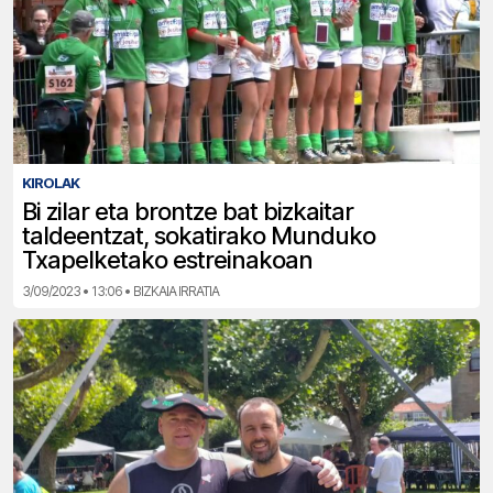
KIROLAK
Bi zilar eta brontze bat bizkaitar
taldeentzat, sokatirako Munduko
Txapelketako estreinakoan
3/09/2023 • 13:06 • BIZKAIA IRRATIA