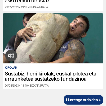
asko emon deustaz”
23/05/2023 • 13:18 • BIZKAIA IRRATIA
KIROLAK
Sustabiz, herri kirolak, euskal pilotea eta
arraunketea sustatzeko fundazinoa
20/04/2023 • 13:40 • BIZKAIA IRRATIA
Hurrengo orrialdea >