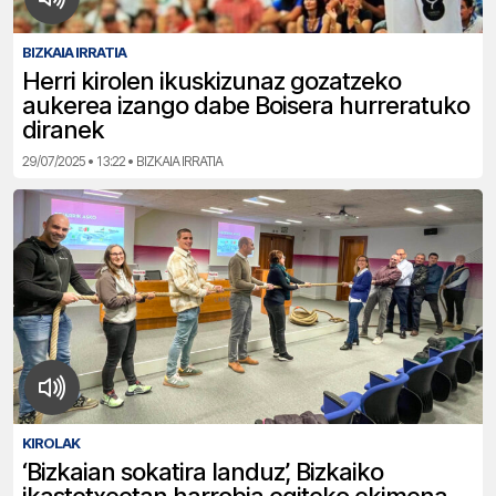
BIZKAIA IRRATIA
Herri kirolen ikuskizunaz gozatzeko
aukerea izango dabe Boisera hurreratuko
diranek
29/07/2025 • 13:22 • BIZKAIA IRRATIA
KIROLAK
‘Bizkaian sokatira landuz’, Bizkaiko