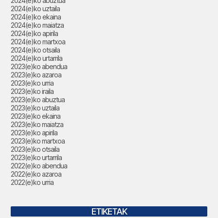
2024(e)ko abuztua
2024(e)ko uztaila
2024(e)ko ekaina
2024(e)ko maiatza
2024(e)ko apirila
2024(e)ko martxoa
2024(e)ko otsaila
2024(e)ko urtarrila
2023(e)ko abendua
2023(e)ko azaroa
2023(e)ko urria
2023(e)ko iraila
2023(e)ko abuztua
2023(e)ko uztaila
2023(e)ko ekaina
2023(e)ko maiatza
2023(e)ko apirila
2023(e)ko martxoa
2023(e)ko otsaila
2023(e)ko urtarrila
2022(e)ko abendua
2022(e)ko azaroa
2022(e)ko urria
ETIKETAK