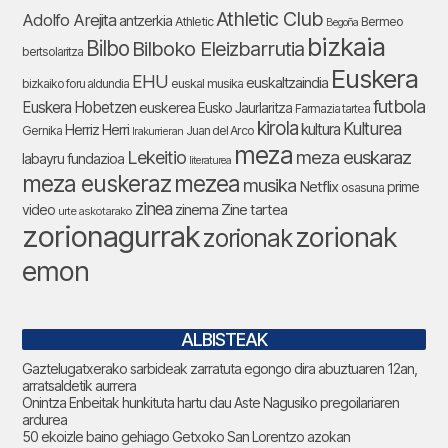
Athletic Club
Adolfo Arejita
antzerkia
Athletic
Bermeo
Begoña
bizkaia
Bilbo
Bilboko Eleizbarrutia
bertsolaritza
Euskera
EHU
euskaltzaindia
bizkaiko foru aldundia
euskal musika
futbola
Euskera Hobetzen
euskerea
Eusko Jaurlaritza
Farmazia tartea
kirola
Kulturea
kultura
Herriz Herri
Gernika
Juan del Arco
Irakurrieran
meza
Lekeitio
meza euskaraz
labayru fundazioa
literaturea
meza euskeraz
mezea
musika
Netflix
prime
osasuna
zinea
zinema
Zine tartea
video
urte askotarako
zorionagurrak
zorionak
zorionak
emon
ALBISTEAK
Gaztelugatxerako sarbideak zarratuta egongo dira abuztuaren 12an,
arratsaldetik aurrera
Onintza Enbeitak hunkituta hartu dau Aste Nagusiko pregoilariaren
ardurea
50 ekoizle baino gehiago Getxoko San Lorentzo azokan