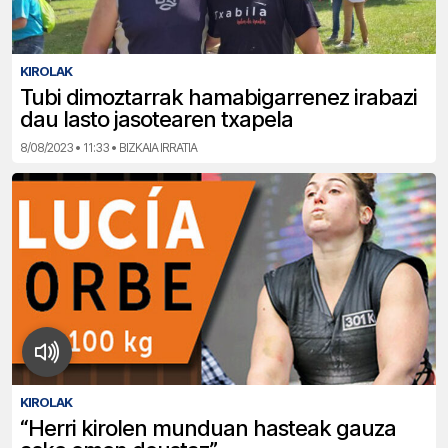
KIROLAK
Tubi dimoztarrak hamabigarrenez irabazi
dau lasto jasotearen txapela
8/08/2023 • 11:33 • BIZKAIA IRRATIA
KIROLAK
“Herri kirolen munduan hasteak gauza