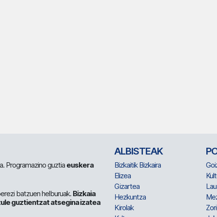
ALBISTEAK
P
 da. Programazino guztia
euskera
Bizkaitik Bizkaira
Goi
Elizea
Kult
Gizartea
Lau
berezi batzuen helburuak.
Bizkaia
Hezkuntza
Me
ule guztientzat atsegina izatea
Kirolak
Zor