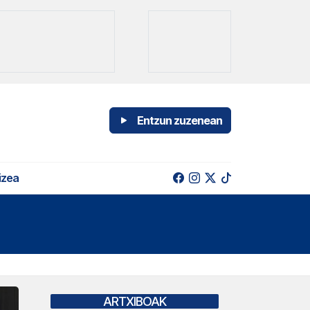
Entzun zuzenean
izea
ARTXIBOAK