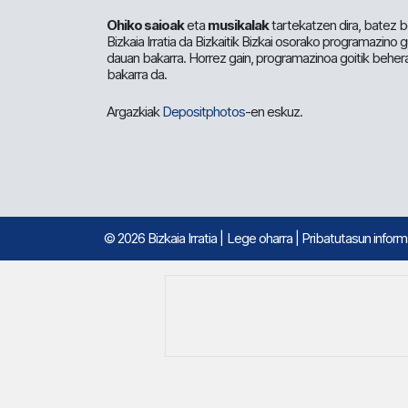
Ohiko saioak
eta
musikalak
tartekatzen dira, batez b
Bizkaia Irratia da Bizkaitik Bizkai osorako programazino
dauan bakarra. Horrez gain, programazinoa goitik beher
bakarra da.
Argazkiak
Depositphotos
-en eskuz.
© 2026 Bizkaia Irratia
|
Lege oharra
|
Pribatutasun infor