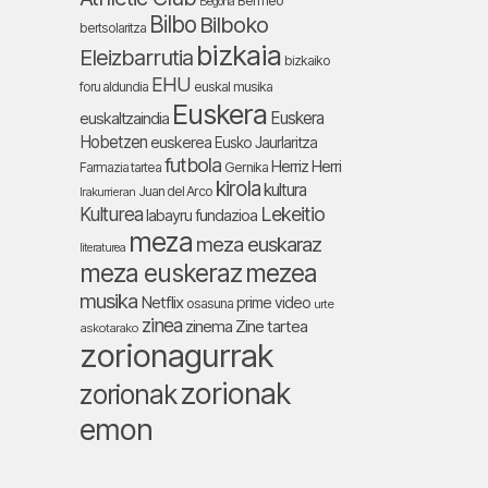
Bermeo
Begoña
Bilbo
Bilboko
bertsolaritza
bizkaia
Eleizbarrutia
bizkaiko
EHU
foru aldundia
euskal musika
Euskera
Euskera
euskaltzaindia
Hobetzen
euskerea
Eusko Jaurlaritza
futbola
Herriz Herri
Farmazia tartea
Gernika
kirola
kultura
Juan del Arco
Irakurrieran
Lekeitio
Kulturea
labayru fundazioa
meza
meza euskaraz
literaturea
meza euskeraz
mezea
musika
Netflix
prime video
osasuna
urte
zinea
zinema
Zine tartea
askotarako
zorionagurrak
zorionak
zorionak
emon