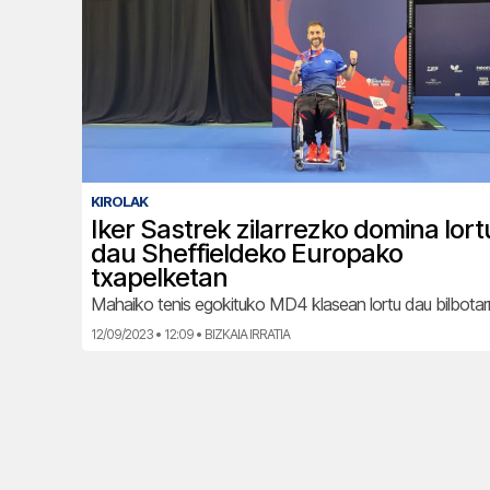
KIROLAK
Iker Sastrek zilarrezko domina lort
dau Sheffieldeko Europako
txapelketan
Mahaiko tenis egokituko MD4 klasean lortu dau bilbotar
12/09/2023 • 12:09 • BIZKAIA IRRATIA