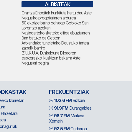
ALBISTEAK
Onintza Enbeitak hunkituta hartu dau Aste
Nagusiko pregoilariaren ardurea
50 ekoizle baino gehiago Getxoko San
Lorentzo azokan
Nazinoarteko skateko elitea abuztuaren
8an batuko da Getxon
Artxandako tuneletako Deustuko tartea
zabalik barriro
‘Z.U.K.U.A.’, Euskalduna Bilbaoren
euskerazko ikuskizun bakarra Aste
Nagusiari begira
ODKASTAK
FREKUENTZIAK
zeko Izarretan
102.6 FM
Bizkaia
ura
91.9 FM
Durangaldea
 Haizetara
96.7 FM
Markina
zea
Xemein
ionagurrak
92.5 FM
Ondarroa