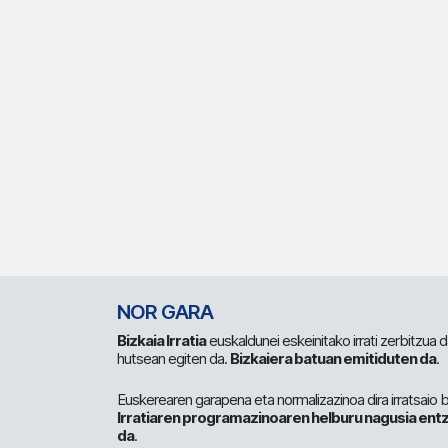
NOR GARA
Bizkaia Irratia
euskaldunei eskeinitako irrati zerbitzua
hutsean egiten da.
Bizkaiera batuan emitiduten da
.
Euskerearen garapena eta normalizazinoa dira irratsaio 
Irratiaren programazinoaren helburu nagusia entz
da
.