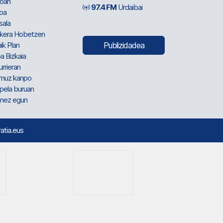
oan
97.4 FM
Urdaibai
oa
sala
kera Hobetzen
ik Plan
Publizidadea
a Bizkaia
urrieran
muz kanpo
pela buruan
nez egun
ratia.eus