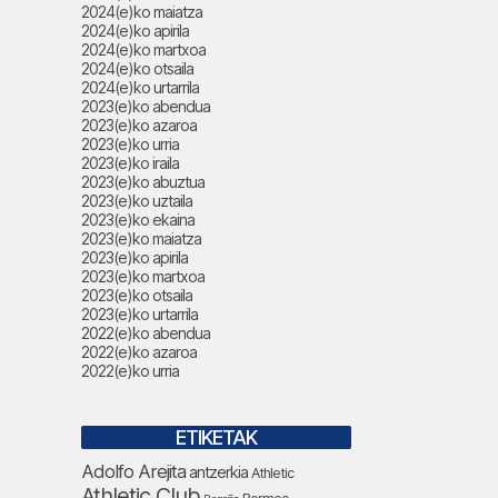
2024(e)ko maiatza
2024(e)ko apirila
2024(e)ko martxoa
2024(e)ko otsaila
2024(e)ko urtarrila
2023(e)ko abendua
2023(e)ko azaroa
2023(e)ko urria
2023(e)ko iraila
2023(e)ko abuztua
2023(e)ko uztaila
2023(e)ko ekaina
2023(e)ko maiatza
2023(e)ko apirila
2023(e)ko martxoa
2023(e)ko otsaila
2023(e)ko urtarrila
2022(e)ko abendua
2022(e)ko azaroa
2022(e)ko urria
ETIKETAK
Adolfo Arejita
antzerkia
Athletic
Athletic Club