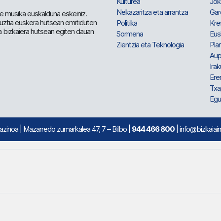
Kulturea
Jok
Nekazaritza eta arrantza
Gar
e musika euskalduna eskeiniz.
 guztia euskera hutsean emitiduten
Politika
Kre
a bizkaiera hutsean egiten dauan
Sormena
Eus
Zientzia eta Teknologia
Plan
Aup
Irak
Ere
Txa
Egu
mazinoa
| Mazarredo zumarkalea 47, 7 – Bilbo |
944 466 800
| info@bizkaiair