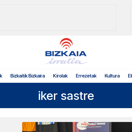
k
Bizkaitik Bizkaira
Kirolak
Errezetak
Kultura
El
iker sastre