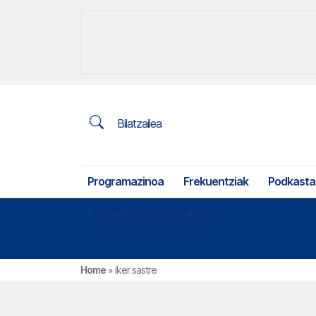
Bilatzailea
Programazinoa
Frekuentziak
Podkasta
Nekazaritza eta arrantza
Home
»
iker sastre