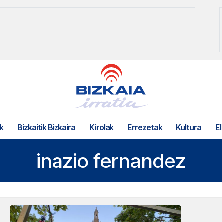
k
Bizkaitik Bizkaira
Kirolak
Errezetak
Kultura
El
inazio fernandez