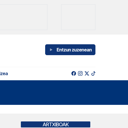
Entzun zuzenean
izea
ARTXIBOAK