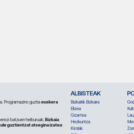
ALBISTEAK
P
 da. Programazino guztia
euskera
Bizkaitik Bizkaira
Goi
Elizea
Kult
Gizartea
Lau
berezi batzuen helburuak.
Bizkaia
Hezkuntza
Me
ule guztientzat atsegina izatea
Kirolak
Zor