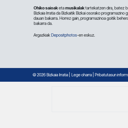
Ohiko saioak
eta
musikalak
tartekatzen dira, batez b
Bizkaia Irratia da Bizkaitik Bizkai osorako programazino
dauan bakarra. Horrez gain, programazinoa goitik beher
bakarra da.
Argazkiak
Depositphotos
-en eskuz.
© 2026 Bizkaia Irratia
|
Lege oharra
|
Pribatutasun infor