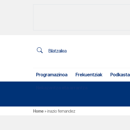
Bilatzailea
Programazinoa
Frekuentziak
Podkasta
Nekazaritza eta arrantza
Home
»
inazio fernandez