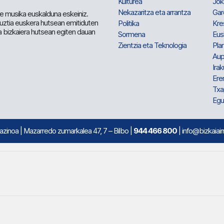
Kulturea
Jok
Nekazaritza eta arrantza
Gar
e musika euskalduna eskeiniz.
 guztia euskera hutsean emitiduten
Politika
Kre
a bizkaiera hutsean egiten dauan
Sormena
Eus
Zientzia eta Teknologia
Plan
Aup
Irak
Ere
Txa
Egu
mazinoa
| Mazarredo zumarkalea 47, 7 – Bilbo |
944 466 800
| info@bizkaiair