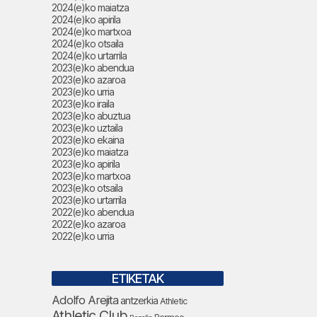
2024(e)ko maiatza
2024(e)ko apirila
2024(e)ko martxoa
2024(e)ko otsaila
2024(e)ko urtarrila
2023(e)ko abendua
2023(e)ko azaroa
2023(e)ko urria
2023(e)ko iraila
2023(e)ko abuztua
2023(e)ko uztaila
2023(e)ko ekaina
2023(e)ko maiatza
2023(e)ko apirila
2023(e)ko martxoa
2023(e)ko otsaila
2023(e)ko urtarrila
2022(e)ko abendua
2022(e)ko azaroa
2022(e)ko urria
ETIKETAK
Adolfo Arejita
antzerkia
Athletic
Athletic Club