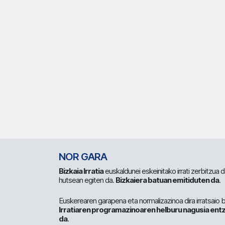
NOR GARA
Bizkaia Irratia
euskaldunei eskeinitako irrati zerbitzua
hutsean egiten da.
Bizkaiera batuan emitiduten da
.
Euskerearen garapena eta normalizazinoa dira irratsaio 
Irratiaren programazinoaren helburu nagusia entz
da
.