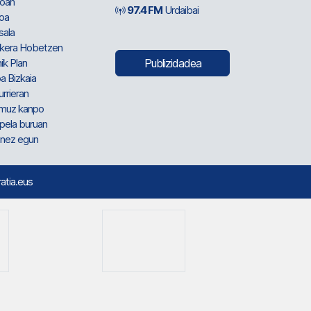
oan
97.4 FM
Urdaibai
oa
sala
kera Hobetzen
ik Plan
Publizidadea
a Bizkaia
urrieran
muz kanpo
pela buruan
nez egun
ratia.eus