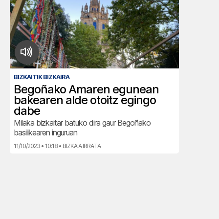
BIZKAITIK BIZKAIRA
Begoñako Amaren egunean
bakearen alde otoitz egingo
dabe
Milaka bizkaitar batuko dira gaur Begoñako
basilikearen inguruan
11/10/2023 • 10:18 • BIZKAIA IRRATIA