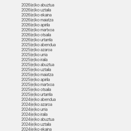
2026(e)ko abuztua
2026(e)ko uztaila
2026(e)ko ekaina
2026(e)ko maiatza
2026(e)ko apirila
2026(e)ko martxoa
2026(e)ko otsaila
2026(e)ko urtarrila
2025(e)ko abendua
2025(e)ko azaroa
2025(e)ko urria
2025(e)ko iraila
2025(e)ko abuztua
2025(e)ko uztaila
2025(e)ko maiatza
2025(e)ko apirila
2025(e)ko martxoa
2025(e)ko otsaila
2025(e)ko urtarrila
2024(e)ko abendua
2024(e)ko azaroa
2024(e)ko urria
2024(e)ko iraila
2024(e)ko abuztua
2024(e)ko uztaila
2024(e)ko ekaina