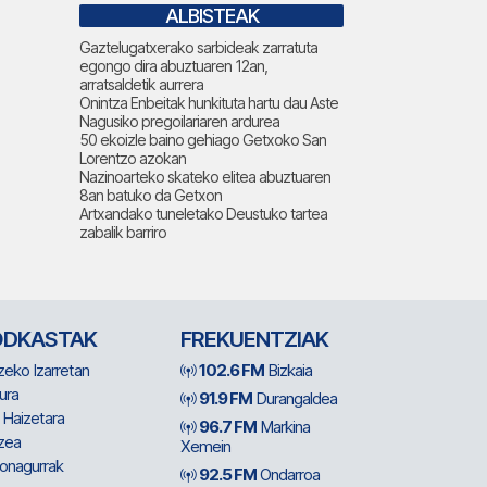
ALBISTEAK
Gaztelugatxerako sarbideak zarratuta
egongo dira abuztuaren 12an,
arratsaldetik aurrera
Onintza Enbeitak hunkituta hartu dau Aste
Nagusiko pregoilariaren ardurea
50 ekoizle baino gehiago Getxoko San
Lorentzo azokan
Nazinoarteko skateko elitea abuztuaren
8an batuko da Getxon
Artxandako tuneletako Deustuko tartea
zabalik barriro
ODKASTAK
FREKUENTZIAK
zeko Izarretan
102.6 FM
Bizkaia
ura
91.9 FM
Durangaldea
 Haizetara
96.7 FM
Markina
zea
Xemein
ionagurrak
92.5 FM
Ondarroa