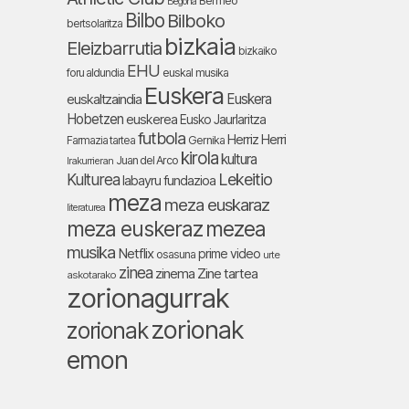
Bermeo
Begoña
Bilbo
Bilboko
bertsolaritza
bizkaia
Eleizbarrutia
bizkaiko
EHU
foru aldundia
euskal musika
Euskera
Euskera
euskaltzaindia
Hobetzen
euskerea
Eusko Jaurlaritza
futbola
Herriz Herri
Farmazia tartea
Gernika
kirola
kultura
Juan del Arco
Irakurrieran
Lekeitio
Kulturea
labayru fundazioa
meza
meza euskaraz
literaturea
meza euskeraz
mezea
musika
Netflix
prime video
osasuna
urte
zinea
zinema
Zine tartea
askotarako
zorionagurrak
zorionak
zorionak
emon