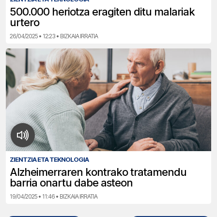
500.000 heriotza eragiten ditu malariak
urtero
26/04/2025 • 12:23 • BIZKAIA IRRATIA
ZIENTZIA ETA TEKNOLOGIA
Alzheimerraren kontrako tratamendu
barria onartu dabe asteon
19/04/2025 • 11:46 • BIZKAIA IRRATIA