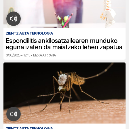
ZIENTZIA ETA TEKNOLOGIA
Espondilitis ankilosatzailearen munduko
eguna izaten da maiatzeko lehen zapatua
3/05/2025 • 12:15 • BIZKAIA IRRATIA
ZIENTZIA ETA TEKNOLOGIA