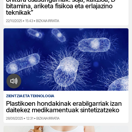
bitamina, ariketa fisikoa eta erlajazino
teknikak”
22/10/2025 • 15:43 • BIZKAIA IRRATIA
ZIENTZIA ETA TEKNOLOGIA
Plastikoen hondakinak erabilgarriak izan
daitekez medikamentuak sintetizatzeko
28/06/2025 • 12:31 • BIZKAIA IRRATIA