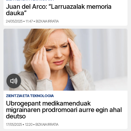
Juan del Arco: “Larruazalak memoria
dauka”
24/05/2025 • 11:47 • BIZKAIA IRRATIA
ZIENTZIA ETA TEKNOLOGIA
Ubrogepant medikamenduak
migrainaren prodromoari aurre egin ahal
deutso
17/05/2025 • 12:20 • BIZKAIA IRRATIA