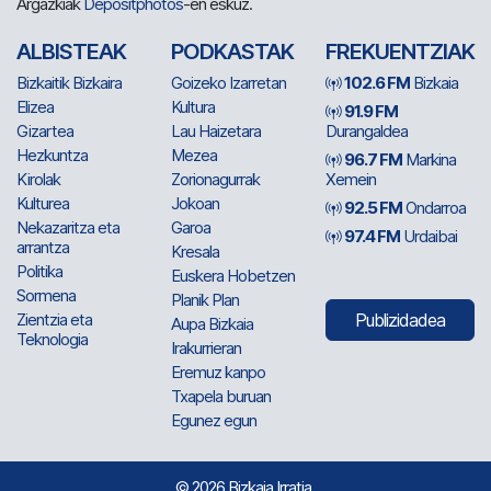
Argazkiak
Depositphotos
-en eskuz.
ALBISTEAK
PODKASTAK
FREKUENTZIAK
Bizkaitik Bizkaira
Goizeko Izarretan
102.6 FM
Bizkaia
Elizea
Kultura
91.9 FM
Gizartea
Lau Haizetara
Durangaldea
Hezkuntza
Mezea
96.7 FM
Markina
Kirolak
Zorionagurrak
Xemein
Kulturea
Jokoan
92.5 FM
Ondarroa
Nekazaritza eta
Garoa
97.4 FM
Urdaibai
arrantza
Kresala
Politika
Euskera Hobetzen
Sormena
Planik Plan
Zientzia eta
Publizidadea
Aupa Bizkaia
Teknologia
Irakurrieran
Eremuz kanpo
Txapela buruan
Egunez egun
© 2026 Bizkaia Irratia