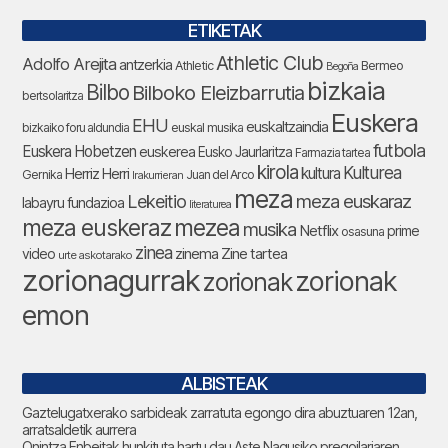
ETIKETAK
Athletic Club
Adolfo Arejita
antzerkia
Athletic
Bermeo
Begoña
bizkaia
Bilbo
Bilboko Eleizbarrutia
bertsolaritza
Euskera
EHU
euskaltzaindia
bizkaiko foru aldundia
euskal musika
futbola
Euskera Hobetzen
euskerea
Eusko Jaurlaritza
Farmazia tartea
kirola
Kulturea
kultura
Herriz Herri
Gernika
Juan del Arco
Irakurrieran
meza
Lekeitio
meza euskaraz
labayru fundazioa
literaturea
meza euskeraz
mezea
musika
Netflix
prime
osasuna
zinea
zinema
Zine tartea
video
urte askotarako
zorionagurrak
zorionak
zorionak
emon
ALBISTEAK
Gaztelugatxerako sarbideak zarratuta egongo dira abuztuaren 12an,
arratsaldetik aurrera
Onintza Enbeitak hunkituta hartu dau Aste Nagusiko pregoilariaren