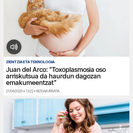
ZIENTZIA ETA TEKNOLOGIA
Juan del Arco: “Toxoplasmosia oso
arriskutsua da haurdun dagozan
emakumeentzat”
21/06/2025 • 13:22 • BIZKAIA IRRATIA