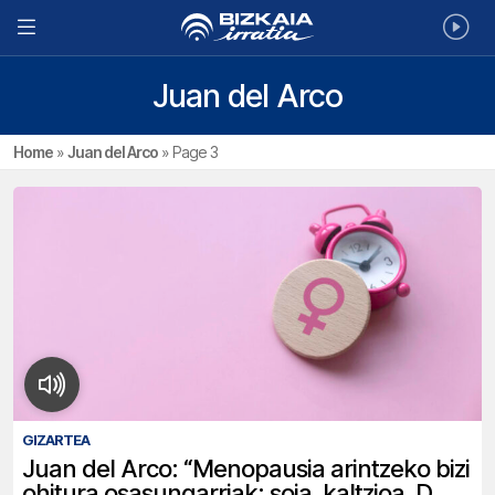
Juan del Arco
Home
»
Juan del Arco
»
Page 3
GIZARTEA
Juan del Arco: “Menopausia arintzeko bizi
ohitura osasungarriak: soja, kaltzioa, D