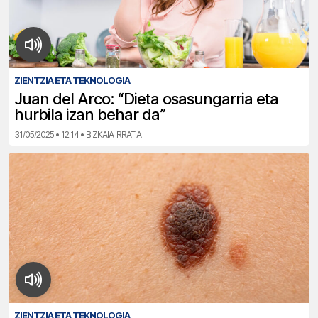
ZIENTZIA ETA TEKNOLOGIA
Juan del Arco: “Dieta osasungarria eta
hurbila izan behar da”
31/05/2025 • 12:14 • BIZKAIA IRRATIA
ZIENTZIA ETA TEKNOLOGIA