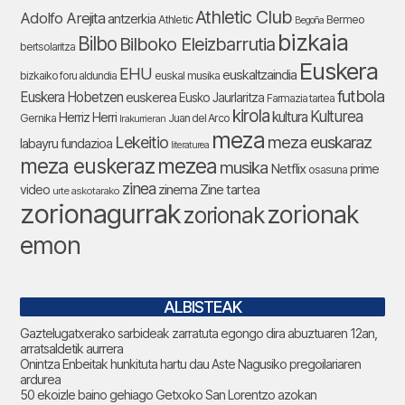
Athletic Club
Adolfo Arejita
antzerkia
Athletic
Bermeo
Begoña
bizkaia
Bilbo
Bilboko Eleizbarrutia
bertsolaritza
Euskera
EHU
euskaltzaindia
bizkaiko foru aldundia
euskal musika
futbola
Euskera Hobetzen
euskerea
Eusko Jaurlaritza
Farmazia tartea
kirola
Kulturea
kultura
Herriz Herri
Gernika
Juan del Arco
Irakurrieran
meza
Lekeitio
meza euskaraz
labayru fundazioa
literaturea
meza euskeraz
mezea
musika
Netflix
prime
osasuna
zinea
zinema
Zine tartea
video
urte askotarako
zorionagurrak
zorionak
zorionak
emon
ALBISTEAK
Gaztelugatxerako sarbideak zarratuta egongo dira abuztuaren 12an,
arratsaldetik aurrera
Onintza Enbeitak hunkituta hartu dau Aste Nagusiko pregoilariaren
ardurea
50 ekoizle baino gehiago Getxoko San Lorentzo azokan