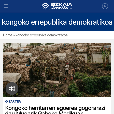
kongoko errepublika demokratikoa
Home
»
kongoko errepublika demokratikoa
GIZARTEA
Kongoko herritarren egoerea gogorarazi
dau Mugarik Gabeko Medikuak