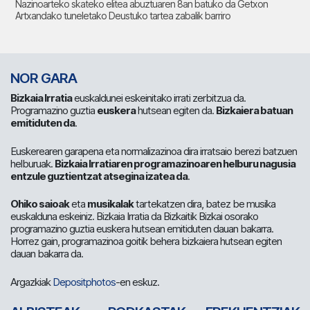
Nazinoarteko skateko elitea abuztuaren 8an batuko da Getxon
Artxandako tuneletako Deustuko tartea zabalik barriro
NOR GARA
Bizkaia Irratia
euskaldunei eskeinitako irrati zerbitzua da.
Programazino guztia
euskera
hutsean egiten da.
Bizkaiera batuan
emitiduten da
.
Euskerearen garapena eta normalizazinoa dira irratsaio berezi batzuen
helburuak.
Bizkaia Irratiaren programazinoaren helburu nagusia
entzule guztientzat atsegina izatea da
.
Ohiko saioak
eta
musikalak
tartekatzen dira, batez be musika
euskalduna eskeiniz. Bizkaia Irratia da Bizkaitik Bizkai osorako
programazino guztia euskera hutsean emitiduten dauan bakarra.
Horrez gain, programazinoa goitik behera bizkaiera hutsean egiten
dauan bakarra da.
Argazkiak
Depositphotos
-en eskuz.