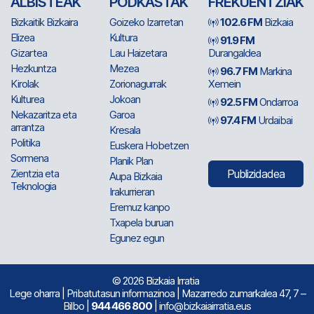
ALBISTEAK
PODKASTAK
FREKUENTZIAK
Bizkaitik Bizkaira
Goizeko Izarretan
102.6 FM
Bizkaia
Elizea
Kultura
91.9 FM
Gizartea
Lau Haizetara
Durangaldea
Hezkuntza
Mezea
96.7 FM
Markina
Kirolak
Zorionagurrak
Xemein
Kulturea
Jokoan
92.5 FM
Ondarroa
Nekazaritza eta
Garoa
97.4 FM
Urdaibai
arrantza
Kresala
Politika
Euskera Hobetzen
Sormena
Planik Plan
Zientzia eta
Publizidadea
Aupa Bizkaia
Teknologia
Irakurrieran
Eremuz kanpo
Txapela buruan
Egunez egun
© 2026 Bizkaia Irratia
Lege oharra
|
Pribatutasun informazinoa
| Mazarredo zumarkalea 47, 7 –
Bilbo |
944 466 800
| info@bizkaiairratia.eus