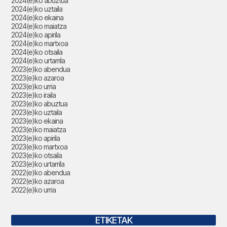
2024(e)ko abuztua
2024(e)ko uztaila
2024(e)ko ekaina
2024(e)ko maiatza
2024(e)ko apirila
2024(e)ko martxoa
2024(e)ko otsaila
2024(e)ko urtarrila
2023(e)ko abendua
2023(e)ko azaroa
2023(e)ko urria
2023(e)ko iraila
2023(e)ko abuztua
2023(e)ko uztaila
2023(e)ko ekaina
2023(e)ko maiatza
2023(e)ko apirila
2023(e)ko martxoa
2023(e)ko otsaila
2023(e)ko urtarrila
2022(e)ko abendua
2022(e)ko azaroa
2022(e)ko urria
ETIKETAK