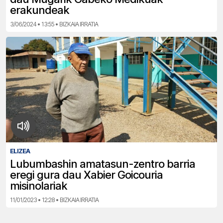
erakundeak
3/06/2024 • 13:55 • BIZKAIA IRRATIA
ELIZEA
Lubumbashin amatasun-zentro barria
eregi gura dau Xabier Goicouria
misinolariak
11/01/2023 • 12:28 • BIZKAIA IRRATIA