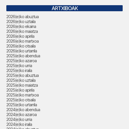
ARTXIBOAK
2026(e)ko abuztua
2026(e)ko uztaila
2026(e)ko ekaina
2026(e)ko maiatza
2026(e)ko apirila
2026(e)ko martxoa
2026(e)ko otsaila
2026(e)ko urtarrila
2025(e)ko abendua
2025(e)ko azaroa
2025(e)ko urria
2025(e)ko iraila
2025(e)ko abuztua
2025(e)ko uztaila
2025(e)ko maiatza
2025(e)ko apirila
2025(e)ko martxoa
2025(e)ko otsaila
2025(e)ko urtarrila
2024(e)ko abendua
2024(e)ko azaroa
2024(e)ko urria
2024(e)ko iraila