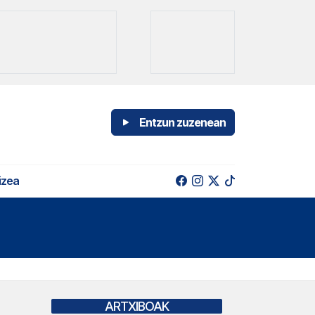
Entzun zuzenean
izea
ARTXIBOAK