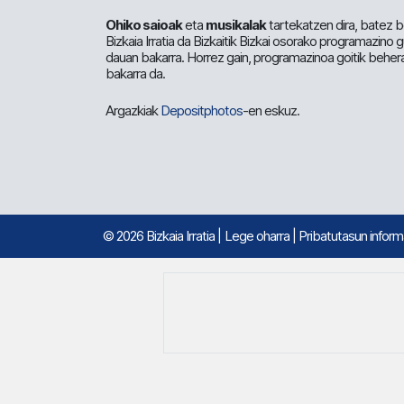
Ohiko saioak
eta
musikalak
tartekatzen dira, batez b
Bizkaia Irratia da Bizkaitik Bizkai osorako programazino
dauan bakarra. Horrez gain, programazinoa goitik beher
bakarra da.
Argazkiak
Depositphotos
-en eskuz.
© 2026 Bizkaia Irratia
|
Lege oharra
|
Pribatutasun infor