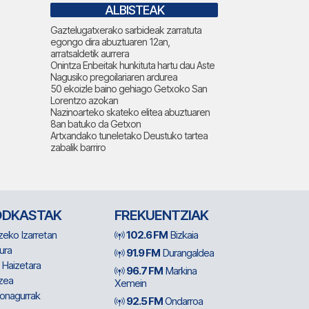
ALBISTEAK
Gaztelugatxerako sarbideak zarratuta
egongo dira abuztuaren 12an,
arratsaldetik aurrera
Onintza Enbeitak hunkituta hartu dau Aste
Nagusiko pregoilariaren ardurea
50 ekoizle baino gehiago Getxoko San
Lorentzo azokan
Nazinoarteko skateko elitea abuztuaren
8an batuko da Getxon
Artxandako tuneletako Deustuko tartea
zabalik barriro
ODKASTAK
FREKUENTZIAK
zeko Izarretan
102.6 FM
Bizkaia
ura
91.9 FM
Durangaldea
 Haizetara
96.7 FM
Markina
zea
Xemein
ionagurrak
92.5 FM
Ondarroa