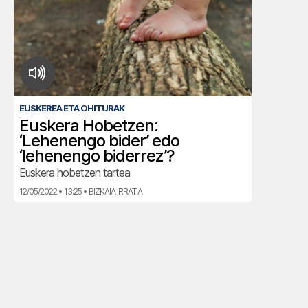
EUSKEREA ETA OHITURAK
Euskera Hobetzen:
‘Lehenengo bider’ edo
‘lehenengo biderrez’?
Euskera hobetzen tartea
12/05/2022 • 13:25 • BIZKAIA IRRATIA