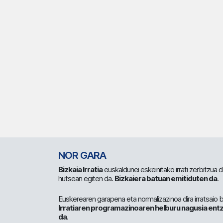
NOR GARA
Bizkaia Irratia
euskaldunei eskeinitako irrati zerbitzua
hutsean egiten da.
Bizkaiera batuan emitiduten da
.
Euskerearen garapena eta normalizazinoa dira irratsaio 
Irratiaren programazinoaren helburu nagusia entz
da
.