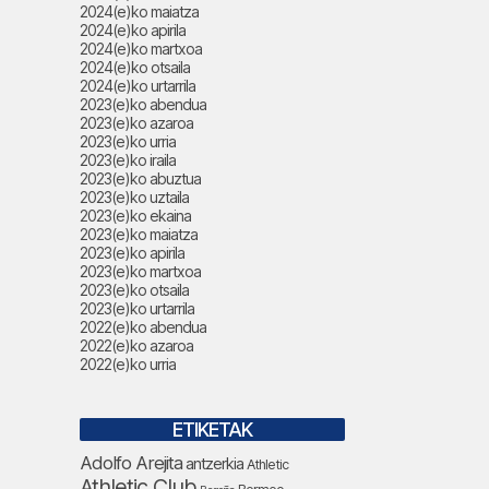
2024(e)ko maiatza
2024(e)ko apirila
2024(e)ko martxoa
2024(e)ko otsaila
2024(e)ko urtarrila
2023(e)ko abendua
2023(e)ko azaroa
2023(e)ko urria
2023(e)ko iraila
2023(e)ko abuztua
2023(e)ko uztaila
2023(e)ko ekaina
2023(e)ko maiatza
2023(e)ko apirila
2023(e)ko martxoa
2023(e)ko otsaila
2023(e)ko urtarrila
2022(e)ko abendua
2022(e)ko azaroa
2022(e)ko urria
ETIKETAK
Adolfo Arejita
antzerkia
Athletic
Athletic Club