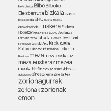
Bermeo
Begoña
Bilbo
Bilboko
bertsolaritza
bizkaia
Eleizbarrutia
bizkaiko
EHU
foru aldundia
euskal musika
Euskera
Euskera
euskaltzaindia
Hobetzen
euskerea
Eusko Jaurlaritza
futbola
Herriz Herri
Farmazia tartea
Gernika
kirola
kultura
Juan del Arco
Irakurrieran
Lekeitio
Kulturea
labayru fundazioa
meza
meza euskaraz
literaturea
meza euskeraz
mezea
musika
Netflix
prime video
osasuna
urte
zinea
zinema
Zine tartea
askotarako
zorionagurrak
zorionak
zorionak
emon