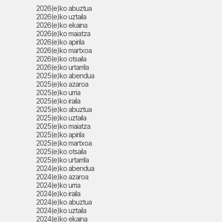
2026(e)ko abuztua
2026(e)ko uztaila
2026(e)ko ekaina
2026(e)ko maiatza
2026(e)ko apirila
2026(e)ko martxoa
2026(e)ko otsaila
2026(e)ko urtarrila
2025(e)ko abendua
2025(e)ko azaroa
2025(e)ko urria
2025(e)ko iraila
2025(e)ko abuztua
2025(e)ko uztaila
2025(e)ko maiatza
2025(e)ko apirila
2025(e)ko martxoa
2025(e)ko otsaila
2025(e)ko urtarrila
2024(e)ko abendua
2024(e)ko azaroa
2024(e)ko urria
2024(e)ko iraila
2024(e)ko abuztua
2024(e)ko uztaila
2024(e)ko ekaina