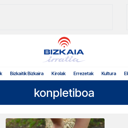
k
Bizkaitik Bizkaira
Kirolak
Errezetak
Kultura
El
konpletiboa