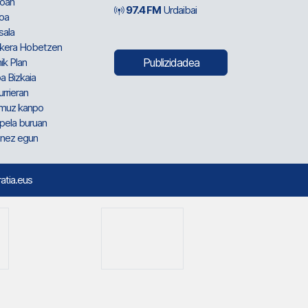
oan
97.4 FM
Urdaibai
oa
sala
kera Hobetzen
ik Plan
Publizidadea
a Bizkaia
urrieran
muz kanpo
pela buruan
nez egun
ratia.eus