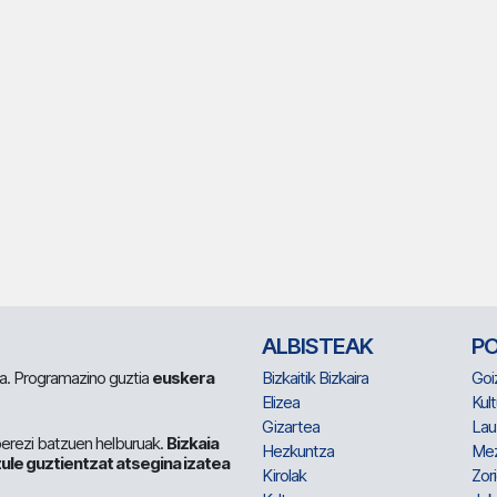
ALBISTEAK
P
 da. Programazino guztia
euskera
Bizkaitik Bizkaira
Goi
Elizea
Kult
Gizartea
Lau
berezi batzuen helburuak.
Bizkaia
Hezkuntza
Me
ule guztientzat atsegina izatea
Kirolak
Zor