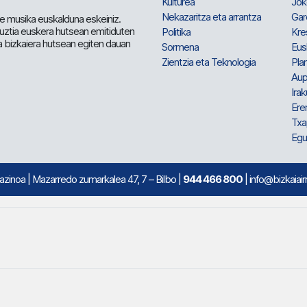
Kulturea
Jok
Nekazaritza eta arrantza
Gar
e musika euskalduna eskeiniz.
 guztia euskera hutsean emitiduten
Politika
Kre
a bizkaiera hutsean egiten dauan
Sormena
Eus
Zientzia eta Teknologia
Plan
Aup
Irak
Ere
Txa
Egu
mazinoa
| Mazarredo zumarkalea 47, 7 – Bilbo |
944 466 800
| info@bizkaiair