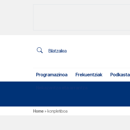
Bilatzailea
Programazinoa
Frekuentziak
Podkasta
Nekazaritza eta arrantza
Home
»
konpletiboa