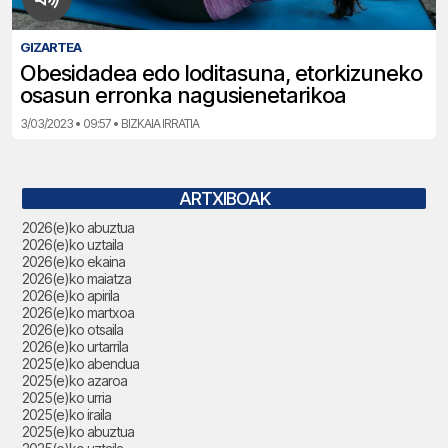
GIZARTEA
Obesidadea edo loditasuna, etorkizuneko
osasun erronka nagusienetarikoa
3/03/2023 • 09:57 • BIZKAIA IRRATIA
ARTXIBOAK
2026(e)ko abuztua
2026(e)ko uztaila
2026(e)ko ekaina
2026(e)ko maiatza
2026(e)ko apirila
2026(e)ko martxoa
2026(e)ko otsaila
2026(e)ko urtarrila
2025(e)ko abendua
2025(e)ko azaroa
2025(e)ko urria
2025(e)ko iraila
2025(e)ko abuztua