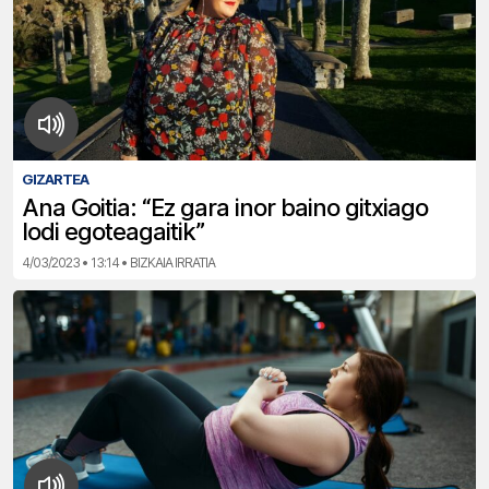
GIZARTEA
Ana Goitia: “Ez gara inor baino gitxiago
lodi egoteagaitik”
4/03/2023 • 13:14 • BIZKAIA IRRATIA