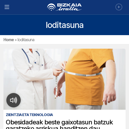
loditasuna
Home
»
loditasuna
ZIENTZIA ETA TEKNOLOGIA
Obesidadeak beste gaixotasun batzuk
garatzeko arriskua handitzen dau