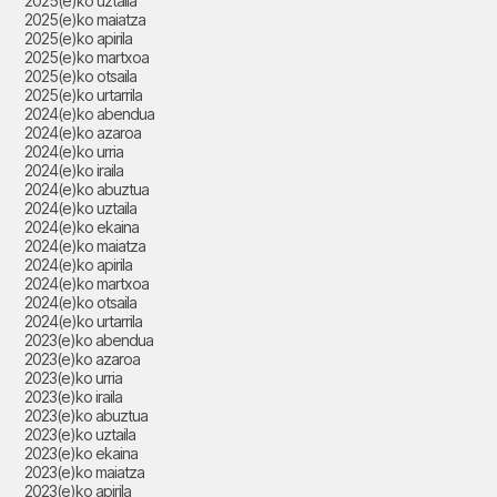
2025(e)ko uztaila
2025(e)ko maiatza
2025(e)ko apirila
2025(e)ko martxoa
2025(e)ko otsaila
2025(e)ko urtarrila
2024(e)ko abendua
2024(e)ko azaroa
2024(e)ko urria
2024(e)ko iraila
2024(e)ko abuztua
2024(e)ko uztaila
2024(e)ko ekaina
2024(e)ko maiatza
2024(e)ko apirila
2024(e)ko martxoa
2024(e)ko otsaila
2024(e)ko urtarrila
2023(e)ko abendua
2023(e)ko azaroa
2023(e)ko urria
2023(e)ko iraila
2023(e)ko abuztua
2023(e)ko uztaila
2023(e)ko ekaina
2023(e)ko maiatza
2023(e)ko apirila