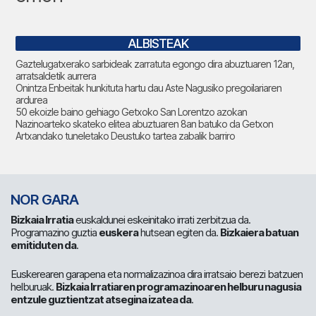
ALBISTEAK
Gaztelugatxerako sarbideak zarratuta egongo dira abuztuaren 12an,
arratsaldetik aurrera
Onintza Enbeitak hunkituta hartu dau Aste Nagusiko pregoilariaren
ardurea
50 ekoizle baino gehiago Getxoko San Lorentzo azokan
Nazinoarteko skateko elitea abuztuaren 8an batuko da Getxon
Artxandako tuneletako Deustuko tartea zabalik barriro
NOR GARA
Bizkaia Irratia
euskaldunei eskeinitako irrati zerbitzua da.
Programazino guztia
euskera
hutsean egiten da.
Bizkaiera batuan
emitiduten da
.
Euskerearen garapena eta normalizazinoa dira irratsaio berezi batzuen
helburuak.
Bizkaia Irratiaren programazinoaren helburu nagusia
entzule guztientzat atsegina izatea da
.