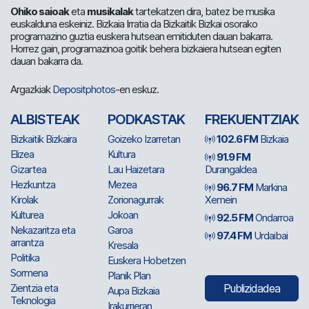
Ohiko saioak
eta
musikalak
tartekatzen dira, batez be musika
euskalduna eskeiniz. Bizkaia Irratia da Bizkaitik Bizkai osorako
programazino guztia euskera hutsean emitiduten dauan bakarra.
Horrez gain, programazinoa goitik behera bizkaiera hutsean egiten
dauan bakarra da.
Argazkiak
Depositphotos
-en eskuz.
ALBISTEAK
PODKASTAK
FREKUENTZIAK
Bizkaitik Bizkaira
Goizeko Izarretan
102.6 FM
Bizkaia
Elizea
Kultura
91.9 FM
Gizartea
Lau Haizetara
Durangaldea
Hezkuntza
Mezea
96.7 FM
Markina
Kirolak
Zorionagurrak
Xemein
Kulturea
Jokoan
92.5 FM
Ondarroa
Nekazaritza eta
Garoa
97.4 FM
Urdaibai
arrantza
Kresala
Politika
Euskera Hobetzen
Sormena
Planik Plan
Zientzia eta
Publizidadea
Aupa Bizkaia
Teknologia
Irakurrieran