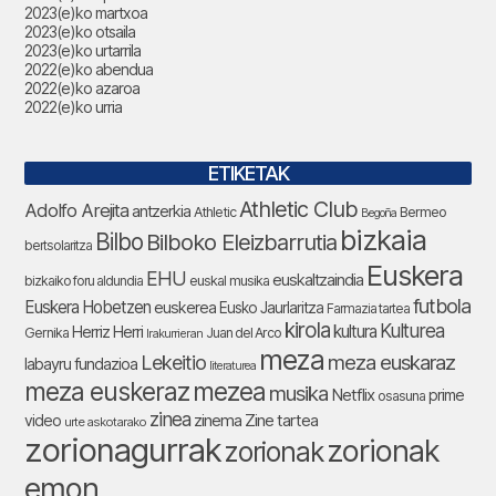
2023(e)ko martxoa
2023(e)ko otsaila
2023(e)ko urtarrila
2022(e)ko abendua
2022(e)ko azaroa
2022(e)ko urria
ETIKETAK
Athletic Club
Adolfo Arejita
antzerkia
Athletic
Bermeo
Begoña
bizkaia
Bilbo
Bilboko Eleizbarrutia
bertsolaritza
Euskera
EHU
euskaltzaindia
bizkaiko foru aldundia
euskal musika
futbola
Euskera Hobetzen
euskerea
Eusko Jaurlaritza
Farmazia tartea
kirola
Kulturea
kultura
Herriz Herri
Gernika
Juan del Arco
Irakurrieran
meza
Lekeitio
meza euskaraz
labayru fundazioa
literaturea
meza euskeraz
mezea
musika
Netflix
prime
osasuna
zinea
zinema
Zine tartea
video
urte askotarako
zorionagurrak
zorionak
zorionak
emon