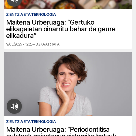
ZIENTZIA ETA TEKNOLOGIA
Maitena Urberuaga: “Gertuko
elikagaietan oinarritu behar da geure
elikadura”
9/03/2025 • 12:25 • BIZKAIA IRRATIA
ZIENTZIA ETA TEKNOLOGIA
Maitena Urberuaga: “Periodontitisa