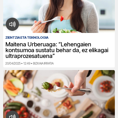
ZIENTZIA ETA TEKNOLOGIA
Maitena Urberuaga: “Lehengaien
kontsumoa sustatu behar da, ez elikagai
ultraprozesatuena”
20/04/2025 • 12:49 • BIZKAIA IRRATIA