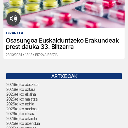
GIZARTEA
Osasungoa Euskalduntzeko Erakundeak
prest dauka 33. Biltzarra
23/10/2024 • 13:13 • BIZKAIA IRRATIA
ARTXIBOAK
2026(e)ko abuztua
2026(e)ko uztaila
2026(e)ko ekaina
2026(e)ko maiatza
2026(e)ko apirila
2026(e)ko martxoa
2026(e)ko otsaila
2026(e)ko urtarrila
2025(e)ko abendua