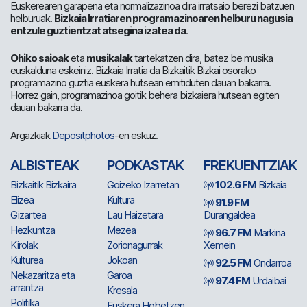
Euskerearen garapena eta normalizazinoa dira irratsaio berezi batzuen
helburuak.
Bizkaia Irratiaren programazinoaren helburu nagusia
entzule guztientzat atsegina izatea da
.
Ohiko saioak
eta
musikalak
tartekatzen dira, batez be musika
euskalduna eskeiniz. Bizkaia Irratia da Bizkaitik Bizkai osorako
programazino guztia euskera hutsean emitiduten dauan bakarra.
Horrez gain, programazinoa goitik behera bizkaiera hutsean egiten
dauan bakarra da.
Argazkiak
Depositphotos
-en eskuz.
ALBISTEAK
PODKASTAK
FREKUENTZIAK
Bizkaitik Bizkaira
Goizeko Izarretan
102.6 FM
Bizkaia
Elizea
Kultura
91.9 FM
Gizartea
Lau Haizetara
Durangaldea
Hezkuntza
Mezea
96.7 FM
Markina
Kirolak
Zorionagurrak
Xemein
Kulturea
Jokoan
92.5 FM
Ondarroa
Nekazaritza eta
Garoa
97.4 FM
Urdaibai
arrantza
Kresala
Politika
Euskera Hobetzen