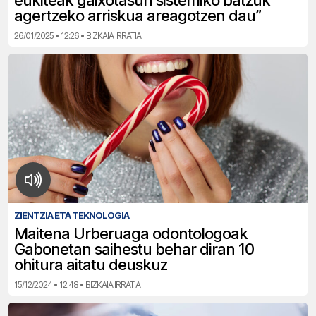
eukiteak gaixotasun sistemiko batzuk
agertzeko arriskua areagotzen dau”
26/01/2025 • 12:26 • BIZKAIA IRRATIA
ZIENTZIA ETA TEKNOLOGIA
Maitena Urberuaga odontologoak
Gabonetan saihestu behar diran 10
ohitura aitatu deuskuz
15/12/2024 • 12:48 • BIZKAIA IRRATIA