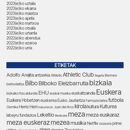
2023(e)ko uztaila
2023(e)ko ekaina
2023(e)ko maiatza
2023(e)ko apirila
2023(e)ko martxoa
2023(e)ko otsaila
2023(e)ko urtarrila
2022(e)ko abendua
2022(e)ko azaroa
2022(e)ko urria
ETIKETAK
Athletic Club
Adolfo Arejita
antzerkia
Athletic
Bermeo
Begoña
bizkaia
Bilbo
Bilboko Eleizbarrutia
bertsolaritza
Euskera
EHU
euskaltzaindia
bizkaiko foru aldundia
euskal musika
futbola
Euskera Hobetzen
euskerea
Eusko Jaurlaritza
Farmazia tartea
kirola
Kulturea
kultura
Herriz Herri
Gernika
Juan del Arco
Irakurrieran
meza
Lekeitio
meza euskaraz
labayru fundazioa
literaturea
meza euskeraz
mezea
musika
Netflix
prime
osasuna
zinea
zinema
Zine tartea