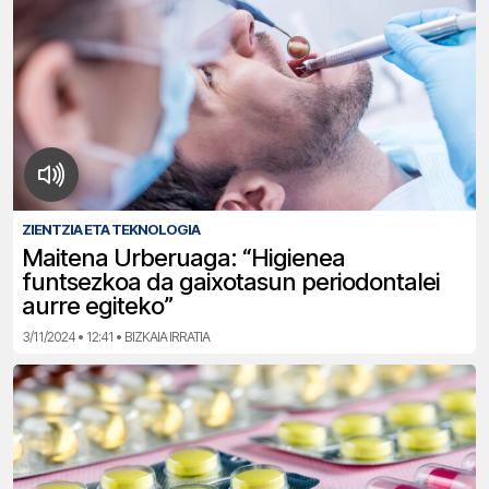
ZIENTZIA ETA TEKNOLOGIA
Maitena Urberuaga: “Higienea
funtsezkoa da gaixotasun periodontalei
aurre egiteko”
3/11/2024 • 12:41 • BIZKAIA IRRATIA