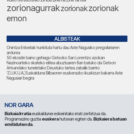
video
urte askotarako
zorionagurrak
zorionak
zorionak
emon
ALBISTEAK
Onintza Enbeitak hunkituta hartu dau Aste Nagusiko pregoilariaren
ardurea
50 ekoizle baino gehiago Getxoko San Lorentzo azokan
Nazinoarteko skateko elitea abuztuaren 8an batuko da Getxon
Artxandako tuneletako Deustuko tartea zabalik barriro
‘Z.U.K.U.A.’, Euskalduna Bilbaoren euskerazko ikuskizun bakarra Aste
Nagusiari begira
NOR GARA
Bizkaia Irratia
euskaldunei eskeinitako irrati zerbitzua da.
Programazino guztia
euskera
hutsean egiten da.
Bizkaiera batuan
emitiduten da
.