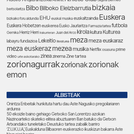
Begoña
bizkaia
Bilbo
Bilboko Eleizbarrutia
bertsolaritza
Euskera
EHU
euskaltzaindia
bizkaiko foru aldundia
euskal musika
futbola
Euskera Hobetzen
euskerea
Eusko Jaurlaritza
Farmazia tartea
kirola
Kulturea
kultura
Herriz Herri
Gernika
Juan del Arco
Irakurrieran
meza
Lekeitio
meza euskaraz
labayru fundazioa
literaturea
meza euskeraz
mezea
musika
Netflix
prime
osasuna
zinea
zinema
Zine tartea
video
urte askotarako
zorionagurrak
zorionak
zorionak
emon
ALBISTEAK
Onintza Enbeitak hunkituta hartu dau Aste Nagusiko pregoilariaren
ardurea
50 ekoizle baino gehiago Getxoko San Lorentzo azokan
Nazinoarteko skateko elitea abuztuaren 8an batuko da Getxon
Artxandako tuneletako Deustuko tartea zabalik barriro
‘Z.U.K.U.A.’, Euskalduna Bilbaoren euskerazko ikuskizun bakarra Aste