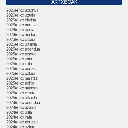
ARTXIBOAK
2026(e)ko abuztua
2026(e)ko uztaila
2026(e)ko ekaina
2026(e)ko maiatza
2026(e)ko apirila
2026(e)ko martxoa
2026(e)ko otsaila
2026(e)ko urtarrila
2025(e)ko abendua
2025(e)ko azaroa
2025(e)ko urria
2025(e)ko iraila
2025(e)ko abuztua
2025(e)ko uztaila
2025(e)ko maiatza
2025(e)ko apirila
2025(e)ko martxoa
2025(e)ko otsaila
2025(e)ko urtarrila
2024(e)ko abendua
2024(e)ko azaroa
2024(e)ko urria
2024(e)ko iraila
2024(e)ko abuztua
2024(e)ko uztaila