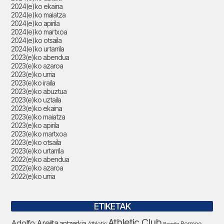
2024(e)ko ekaina
2024(e)ko maiatza
2024(e)ko apirila
2024(e)ko martxoa
2024(e)ko otsaila
2024(e)ko urtarrila
2023(e)ko abendua
2023(e)ko azaroa
2023(e)ko urria
2023(e)ko iraila
2023(e)ko abuztua
2023(e)ko uztaila
2023(e)ko ekaina
2023(e)ko maiatza
2023(e)ko apirila
2023(e)ko martxoa
2023(e)ko otsaila
2023(e)ko urtarrila
2022(e)ko abendua
2022(e)ko azaroa
2022(e)ko urria
ETIKETAK
Athletic Club
Adolfo Arejita
antzerkia
Athletic
Bermeo