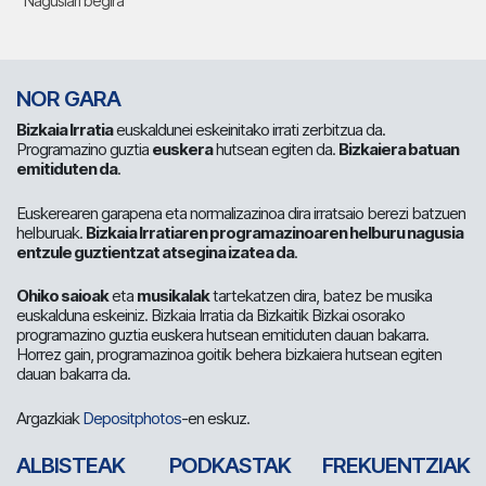
Nagusiari begira
NOR GARA
Bizkaia Irratia
euskaldunei eskeinitako irrati zerbitzua da.
Programazino guztia
euskera
hutsean egiten da.
Bizkaiera batuan
emitiduten da
.
Euskerearen garapena eta normalizazinoa dira irratsaio berezi batzuen
helburuak.
Bizkaia Irratiaren programazinoaren helburu nagusia
entzule guztientzat atsegina izatea da
.
Ohiko saioak
eta
musikalak
tartekatzen dira, batez be musika
euskalduna eskeiniz. Bizkaia Irratia da Bizkaitik Bizkai osorako
programazino guztia euskera hutsean emitiduten dauan bakarra.
Horrez gain, programazinoa goitik behera bizkaiera hutsean egiten
dauan bakarra da.
Argazkiak
Depositphotos
-en eskuz.
ALBISTEAK
PODKASTAK
FREKUENTZIAK