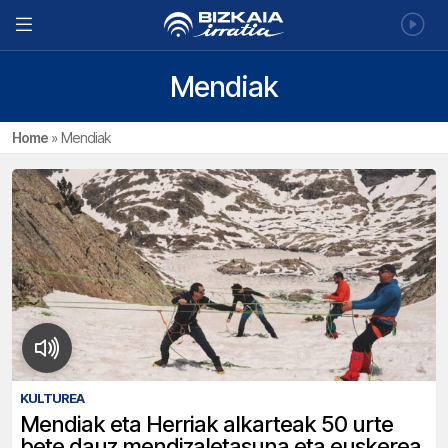
Mendiak
Home
»
Mendiak
KULTUREA
Mendiak eta Herriak alkarteak 50 urte
bete dauz mendizaletasuna eta euskerea