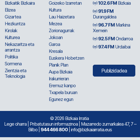
Bizkaitik Bizkaira
Goizeko Izarretan
102.6 FM
Bizkaia
Elizea
Kultura
91.9 FM
Gizartea
Lau Haizetara
Durangaldea
Hezkuntza
Mezea
96.7 FM
Markina
Kirolak
Zorionagurrak
Xemein
Kulturea
Jokoan
92.5 FM
Ondarroa
Nekazaritza eta
Garoa
97.4 FM
Urdaibai
arrantza
Kresala
Politika
Euskera Hobetzen
Sormena
Planik Plan
Zientzia eta
Publizidadea
Aupa Bizkaia
Teknologia
Irakurrieran
Eremuz kanpo
Txapela buruan
Egunez egun
© 2026 Bizkaia Irratia
Lege oharra
|
Pribatutasun informazinoa
| Mazarredo zumarkalea 47, 7 –
Bilbo |
944 466 800
| info@bizkaiairratia.eus