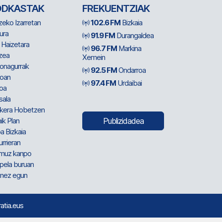
ODKASTAK
FREKUENTZIAK
zeko Izarretan
102.6 FM
Bizkaia
ura
91.9 FM
Durangaldea
 Haizetara
96.7 FM
Markina
zea
Xemein
ionagurrak
92.5 FM
Ondarroa
oan
97.4 FM
Urdaibai
oa
sala
kera Hobetzen
ik Plan
Publizidadea
a Bizkaia
urrieran
muz kanpo
pela buruan
nez egun
ratia.eus