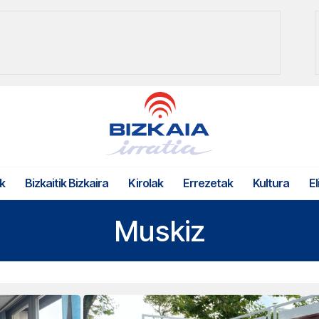
k
Bizkaitik Bizkaira
Kirolak
Errezetak
Kultura
El
Muskiz