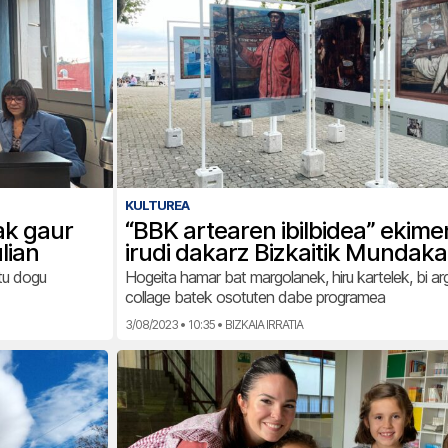
KULTUREA
ak gaur
“BBK artearen ibilbidea” ekim
lian
irudi dakarz Bizkaitik Mundaka
rtu dogu
Hogeita hamar bat margolanek, hiru kartelek, bi ar
collage batek osotuten dabe programea
3/08/2023 • 10:35 • BIZKAIA IRRATIA