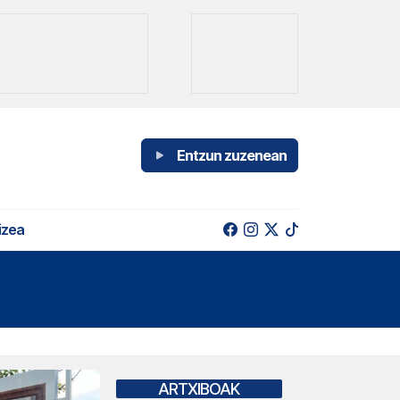
Entzun zuzenean
izea
ARTXIBOAK