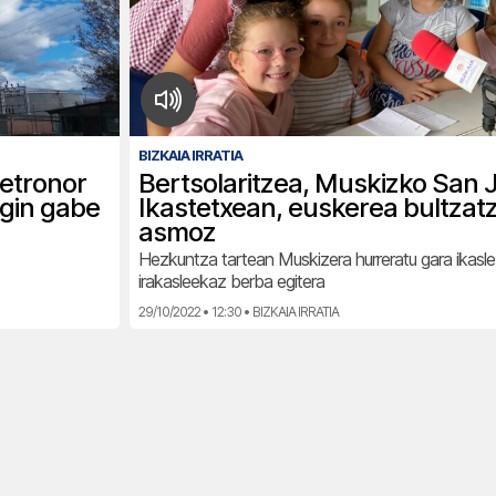
BIZKAIA IRRATIA
Petronor
Bertsolaritzea, Muskizko San 
agin gabe
Ikastetxean, euskerea bultzat
asmoz
Hezkuntza tartean Muskizera hurreratu gara ikasle
irakasleekaz berba egitera
29/10/2022 • 12:30 • BIZKAIA IRRATIA