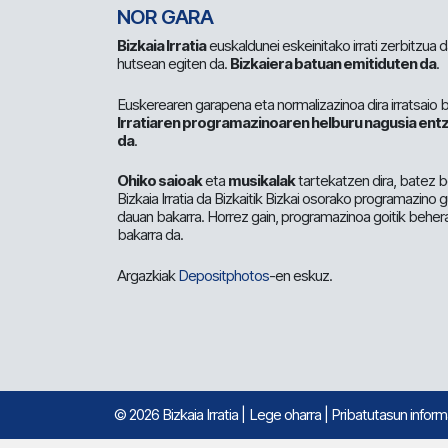
NOR GARA
Bizkaia Irratia
euskaldunei eskeinitako irrati zerbitzua
hutsean egiten da.
Bizkaiera batuan emitiduten da
.
Euskerearen garapena eta normalizazinoa dira irratsaio 
Irratiaren programazinoaren helburu nagusia entz
da
.
Ohiko saioak
eta
musikalak
tartekatzen dira, batez b
Bizkaia Irratia da Bizkaitik Bizkai osorako programazino
dauan bakarra. Horrez gain, programazinoa goitik beher
bakarra da.
Argazkiak
Depositphotos
-en eskuz.
© 2026 Bizkaia Irratia
|
Lege oharra
|
Pribatutasun infor