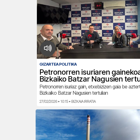
GIZARTEA POLITIKA
Petronorren isuriaren gaineko
Bizkaiko Batzar Nagusien tertu
Petronorren isuriaz gain, etxebizizen gaia be azte
Bizkaiko Batzar Nagusien tertulian
27/02/2026 • 10:15 • BIZKAIA IRRATIA