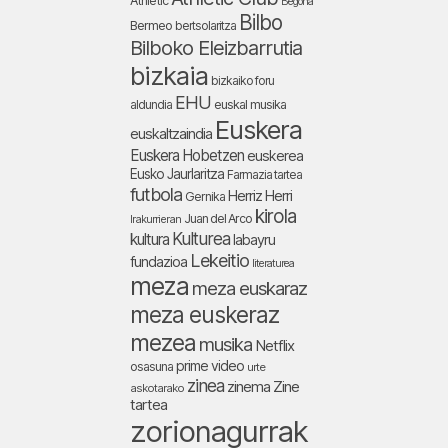
Athletic
Begoña
Bilbo
Bermeo
bertsolaritza
Bilboko Eleizbarrutia
bizkaia
bizkaiko foru
EHU
aldundia
euskal musika
Euskera
euskaltzaindia
Euskera Hobetzen
euskerea
Eusko Jaurlaritza
Farmazia tartea
futbola
Herriz Herri
Gernika
kirola
Juan del Arco
Irakurrieran
Kulturea
kultura
labayru
Lekeitio
fundazioa
literaturea
meza
meza euskaraz
meza euskeraz
mezea
musika
Netflix
prime video
osasuna
urte
zinea
zinema
Zine
askotarako
tartea
zorionagurrak