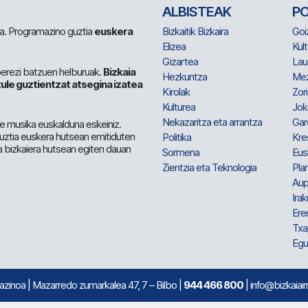
ALBISTEAK
P
 da. Programazino guztia
euskera
Bizkaitik Bizkaira
Goi
Elizea
Kult
Gizartea
Lau
berezi batzuen helburuak.
Bizkaia
Hezkuntza
Me
ule guztientzat atsegina izatea
Kirolak
Zor
Kulturea
Jok
Nekazaritza eta arrantza
Gar
e musika euskalduna eskeiniz.
 guztia euskera hutsean emitiduten
Politika
Kre
a bizkaiera hutsean egiten dauan
Sormena
Eus
Zientzia eta Teknologia
Plan
Aup
Irak
Ere
Txa
Egu
mazinoa
| Mazarredo zumarkalea 47, 7 – Bilbo |
944 466 800
| info@bizkaiair