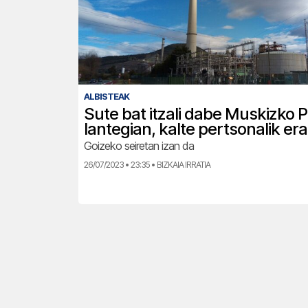
ALBISTEAK
Sute bat itzali dabe Muskizko 
lantegian, kalte pertsonalik er
Goizeko seiretan izan da
26/07/2023 • 23:35 • BIZKAIA IRRATIA