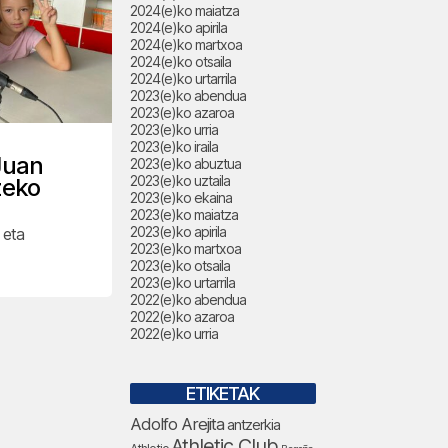
2024(e)ko maiatza
2024(e)ko apirila
2024(e)ko martxoa
2024(e)ko otsaila
2024(e)ko urtarrila
2023(e)ko abendua
2023(e)ko azaroa
2023(e)ko urria
2023(e)ko iraila
Juan
2023(e)ko abuztua
2023(e)ko uztaila
zeko
2023(e)ko ekaina
2023(e)ko maiatza
2023(e)ko apirila
 eta
2023(e)ko martxoa
2023(e)ko otsaila
2023(e)ko urtarrila
2022(e)ko abendua
2022(e)ko azaroa
2022(e)ko urria
ETIKETAK
Adolfo Arejita
antzerkia
Athletic Club