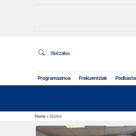
Bilatzailea
Programazinoa
Frekuentziak
Podkasta
Nekazaritza eta arrantza
Home
»
Muskiz