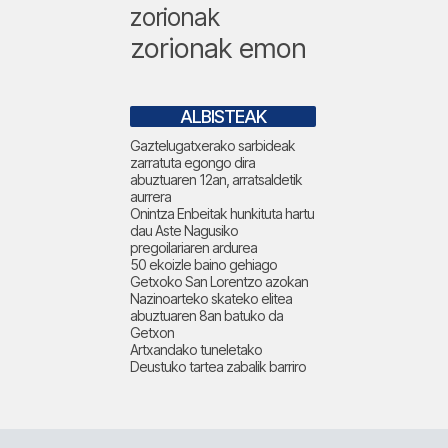
zorionak
zorionak emon
ALBISTEAK
Gaztelugatxerako sarbideak
zarratuta egongo dira
abuztuaren 12an, arratsaldetik
aurrera
Onintza Enbeitak hunkituta hartu
dau Aste Nagusiko
pregoilariaren ardurea
50 ekoizle baino gehiago
Getxoko San Lorentzo azokan
Nazinoarteko skateko elitea
abuztuaren 8an batuko da
Getxon
Artxandako tuneletako
Deustuko tartea zabalik barriro