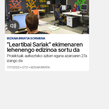
BIZKAIA IRRATIA SORMENA
“Leartibai Sariak” ekimenaren
lehenengo edizinoa sortu da
Proiektuak aurkezteko azken eguna azaroaren 27a
izango da
17/11/2022 • 07:51 • BIZKAIA IRRATIA