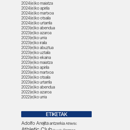
2024(e)ko maiatza
2024(e)ko apirila
2024(e)ko martxoa
2024(e)ko otsaila
2024(e)ko urtarrila
2023(e)ko abendua
2023(e)ko azaroa
2023(e)ko urria
2023(e)ko iraila
2023(e)ko abuztua
2023(e)ko uztaila
2023(e)ko ekaina
2023(e)ko maiatza
2023(e)ko apirila
2023(e)ko martxoa
2023(e)ko otsaila
2023(e)ko urtarrila
2022(e)ko abendua
2022(e)ko azaroa
2022(e)ko urria
ETIKETAK
Adolfo Arejita
antzerkia
Athletic
Athletic Club