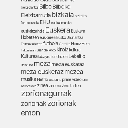
Bermeo
Begoña
Bilbo
Bilboko
bertsolaritza
bizkaia
Eleizbarrutia
bizkaiko
EHU
foru aldundia
euskal musika
Euskera
Euskera
euskaltzaindia
Hobetzen
euskerea
Eusko Jaurlaritza
futbola
Herriz Herri
Farmazia tartea
Gernika
kirola
kultura
Juan del Arco
Irakurrieran
Lekeitio
Kulturea
labayru fundazioa
meza
meza euskaraz
literaturea
meza euskeraz
mezea
musika
Netflix
prime video
osasuna
urte
zinea
zinema
Zine tartea
askotarako
zorionagurrak
zorionak
zorionak
emon