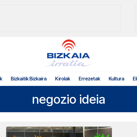
k
Bizkaitik Bizkaira
Kirolak
Errezetak
Kultura
El
negozio ideia