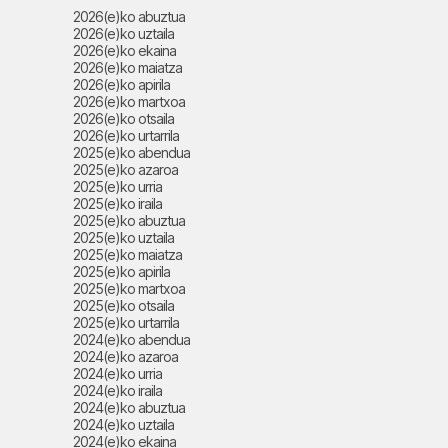
2026(e)ko abuztua
2026(e)ko uztaila
2026(e)ko ekaina
2026(e)ko maiatza
2026(e)ko apirila
2026(e)ko martxoa
2026(e)ko otsaila
2026(e)ko urtarrila
2025(e)ko abendua
2025(e)ko azaroa
2025(e)ko urria
2025(e)ko iraila
2025(e)ko abuztua
2025(e)ko uztaila
2025(e)ko maiatza
2025(e)ko apirila
2025(e)ko martxoa
2025(e)ko otsaila
2025(e)ko urtarrila
2024(e)ko abendua
2024(e)ko azaroa
2024(e)ko urria
2024(e)ko iraila
2024(e)ko abuztua
2024(e)ko uztaila
2024(e)ko ekaina