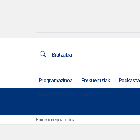
Bilatzailea
Programazinoa
Frekuentziak
Podkasta
Nekazaritza eta arrantza
Home
»
negozio ideia