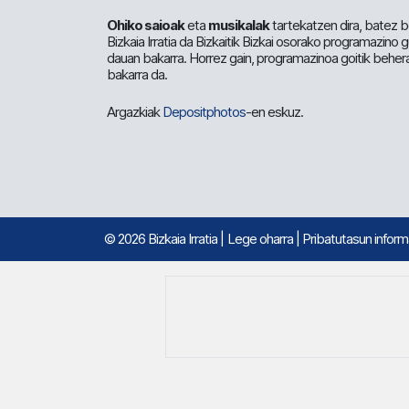
Ohiko saioak
eta
musikalak
tartekatzen dira, batez b
Bizkaia Irratia da Bizkaitik Bizkai osorako programazino
dauan bakarra. Horrez gain, programazinoa goitik beher
bakarra da.
Argazkiak
Depositphotos
-en eskuz.
© 2026 Bizkaia Irratia
|
Lege oharra
|
Pribatutasun infor