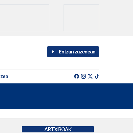
Entzun zuzenean
izea
ARTXIBOAK