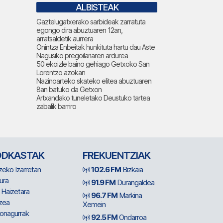
ALBISTEAK
Gaztelugatxerako sarbideak zarratuta
egongo dira abuztuaren 12an,
arratsaldetik aurrera
Onintza Enbeitak hunkituta hartu dau Aste
Nagusiko pregoilariaren ardurea
50 ekoizle baino gehiago Getxoko San
Lorentzo azokan
Nazinoarteko skateko elitea abuztuaren
8an batuko da Getxon
Artxandako tuneletako Deustuko tartea
zabalik barriro
ODKASTAK
FREKUENTZIAK
zeko Izarretan
102.6 FM
Bizkaia
ura
91.9 FM
Durangaldea
 Haizetara
96.7 FM
Markina
zea
Xemein
ionagurrak
92.5 FM
Ondarroa