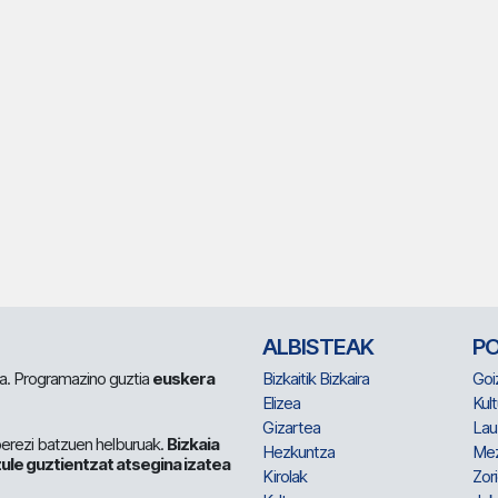
ALBISTEAK
P
 da. Programazino guztia
euskera
Bizkaitik Bizkaira
Goi
Elizea
Kult
Gizartea
Lau
berezi batzuen helburuak.
Bizkaia
Hezkuntza
Me
ule guztientzat atsegina izatea
Kirolak
Zor