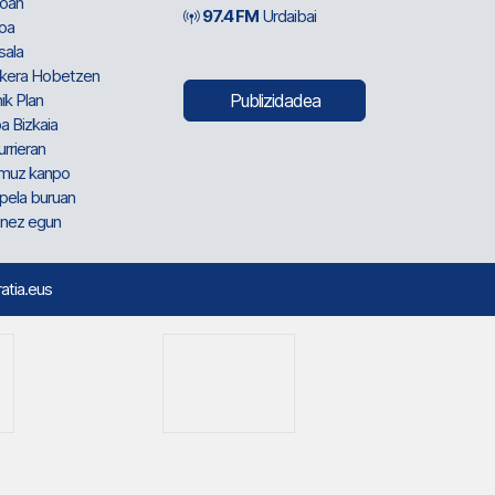
oan
97.4 FM
Urdaibai
oa
sala
kera Hobetzen
ik Plan
Publizidadea
a Bizkaia
urrieran
muz kanpo
pela buruan
nez egun
ratia.eus