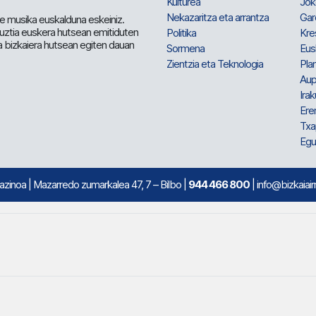
Kulturea
Jok
Nekazaritza eta arrantza
Gar
e musika euskalduna eskeiniz.
 guztia euskera hutsean emitiduten
Politika
Kre
a bizkaiera hutsean egiten dauan
Sormena
Eus
Zientzia eta Teknologia
Plan
Aup
Irak
Ere
Txa
Egu
mazinoa
| Mazarredo zumarkalea 47, 7 – Bilbo |
944 466 800
| info@bizkaiair