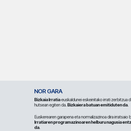
NOR GARA
Bizkaia Irratia
euskaldunei eskeinitako irrati zerbitzua
hutsean egiten da.
Bizkaiera batuan emitiduten da
.
Euskerearen garapena eta normalizazinoa dira irratsaio 
Irratiaren programazinoaren helburu nagusia entz
da
.