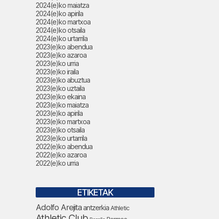
2024(e)ko maiatza
2024(e)ko apirila
2024(e)ko martxoa
2024(e)ko otsaila
2024(e)ko urtarrila
2023(e)ko abendua
2023(e)ko azaroa
2023(e)ko urria
2023(e)ko iraila
2023(e)ko abuztua
2023(e)ko uztaila
2023(e)ko ekaina
2023(e)ko maiatza
2023(e)ko apirila
2023(e)ko martxoa
2023(e)ko otsaila
2023(e)ko urtarrila
2022(e)ko abendua
2022(e)ko azaroa
2022(e)ko urria
ETIKETAK
Adolfo Arejita
antzerkia
Athletic
Athletic Club