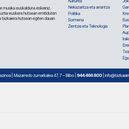
Kulturea
Jok
Nekazaritza eta arrantza
Gar
e musika euskalduna eskeiniz.
 guztia euskera hutsean emitiduten
Politika
Kre
a bizkaiera hutsean egiten dauan
Sormena
Eus
Zientzia eta Teknologia
Plan
Aup
Irak
Ere
Txa
Egu
mazinoa
| Mazarredo zumarkalea 47, 7 – Bilbo |
944 466 800
| info@bizkaiair