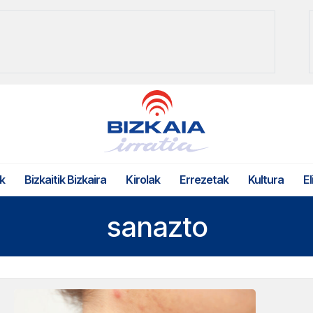
k
Bizkaitik Bizkaira
Kirolak
Errezetak
Kultura
El
sanazto