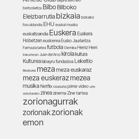
Bermeo
Begoña
Bilbo
Bilboko
bertsolaritza
bizkaia
Eleizbarrutia
bizkaiko
EHU
foru aldundia
euskal musika
Euskera
Euskera
euskaltzaindia
Hobetzen
euskerea
Eusko Jaurlaritza
futbola
Herriz Herri
Farmazia tartea
Gernika
kirola
kultura
Juan del Arco
Irakurrieran
Lekeitio
Kulturea
labayru fundazioa
meza
meza euskaraz
literaturea
meza euskeraz
mezea
musika
Netflix
prime video
osasuna
urte
zinea
zinema
Zine tartea
askotarako
zorionagurrak
zorionak
zorionak
emon