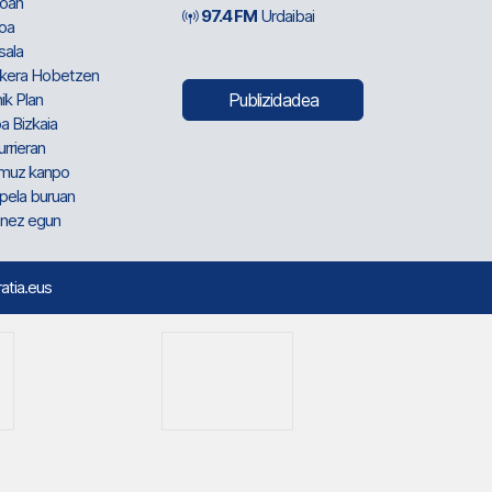
oan
97.4 FM
Urdaibai
oa
sala
kera Hobetzen
ik Plan
Publizidadea
a Bizkaia
urrieran
muz kanpo
pela buruan
nez egun
ratia.eus