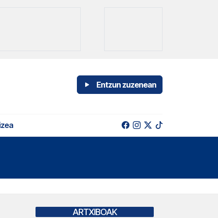
Entzun zuzenean
izea
ARTXIBOAK