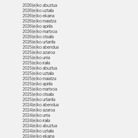
2026(e)ko abuztua
2026(e)ko uztaila
2026(e)ko ekaina
2026(e)ko maiatza
2026(e)ko apirila
2026(e)ko martxoa
2026(e)ko otsaila
2026(e)ko urtarrila
2025(e)ko abendua
2025(e)ko azaroa
2025(e)ko urria
2025(e)ko iraila
2025(e)ko abuztua
2025(e)ko uztaila
2025(e)ko maiatza
2025(e)ko apirila
2025(e)ko martxoa
2025(e)ko otsaila
2025(e)ko urtarrila
2024(e)ko abendua
2024(e)ko azaroa
2024(e)ko urria
2024(e)ko iraila
2024(e)ko abuztua
2024(e)ko uztaila
2024(e)ko ekaina