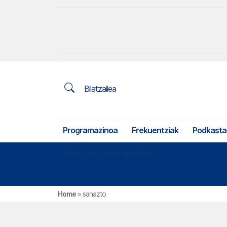
Bilatzailea
Programazinoa
Frekuentziak
Podkasta
Nekazaritza eta arrantza
Home
»
sanazto