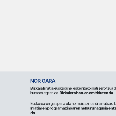
NOR GARA
Bizkaia Irratia
euskaldunei eskeinitako irrati zerbitzua
hutsean egiten da.
Bizkaiera batuan emitiduten da
.
Euskerearen garapena eta normalizazinoa dira irratsaio 
Irratiaren programazinoaren helburu nagusia entz
da
.