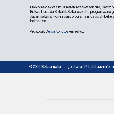
Ohiko saioak
eta
musikalak
tartekatzen dira, batez b
Bizkaia Irratia da Bizkaitik Bizkai osorako programazino
dauan bakarra. Horrez gain, programazinoa goitik beher
bakarra da.
Argazkiak
Depositphotos
-en eskuz.
© 2026 Bizkaia Irratia
|
Lege oharra
|
Pribatutasun infor