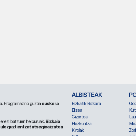
ALBISTEAK
P
 da. Programazino guztia
euskera
Bizkaitik Bizkaira
Goi
Elizea
Kult
Gizartea
Lau
berezi batzuen helburuak.
Bizkaia
Hezkuntza
Me
ule guztientzat atsegina izatea
Kirolak
Zor