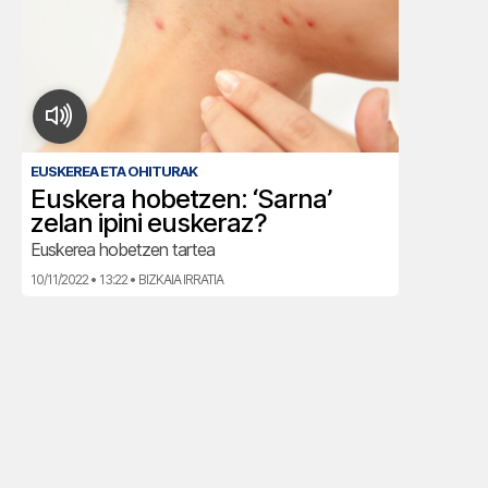
EUSKEREA ETA OHITURAK
Euskera hobetzen: ‘Sarna’
zelan ipini euskeraz?
Euskerea hobetzen tartea
10/11/2022 • 13:22 • BIZKAIA IRRATIA