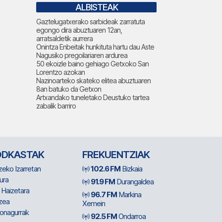
ALBISTEAK
Gaztelugatxerako sarbideak zarratuta
egongo dira abuztuaren 12an,
arratsaldetik aurrera
Onintza Enbeitak hunkituta hartu dau Aste
Nagusiko pregoilariaren ardurea
50 ekoizle baino gehiago Getxoko San
Lorentzo azokan
Nazinoarteko skateko elitea abuztuaren
8an batuko da Getxon
Artxandako tuneletako Deustuko tartea
zabalik barriro
ODKASTAK
FREKUENTZIAK
zeko Izarretan
102.6 FM
Bizkaia
ura
91.9 FM
Durangaldea
 Haizetara
96.7 FM
Markina
zea
Xemein
ionagurrak
92.5 FM
Ondarroa