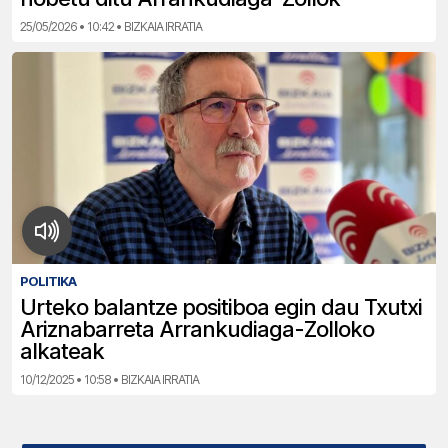
25/05/2026 • 10:42 • BIZKAIA IRRATIA
POLITIKA
Urteko balantze positiboa egin dau Txutxi
Ariznabarreta Arrankudiaga-Zolloko
alkateak
10/12/2025 • 10:58 • BIZKAIA IRRATIA