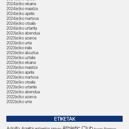
2024(e)ko ekaina
2024(e)ko maiatza
2024(e)ko apirila
2024(e)ko martxoa
2024(e)ko otsaila
2024(e)ko urtarrila
2023(e)ko abendua
2023(e)ko azaroa
2023(e)ko urria
2023(e)ko iraila
2023(e)ko abuztua
2023(e)ko uztaila
2023(e)ko ekaina
2023(e)ko maiatza
2023(e)ko apirila
2023(e)ko martxoa
2023(e)ko otsaila
2023(e)ko urtarrila
2022(e)ko abendua
2022(e)ko azaroa
2022(e)ko urria
ETIKETAK
Athletic Club
Adolfo Arejita
antzerkia
Athletic
Bermeo