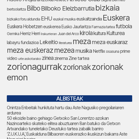
Begoña
bizkaia
Bilbo
Bilboko Eleizbarrutia
bertsolaritza
Euskera
EHU
euskaltzaindia
bizkaiko foru aldundia
euskal musika
futbola
Euskera Hobetzen
euskerea
Eusko Jaurlaritza
Farmazia tartea
kirola
Kulturea
kultura
Herriz Herri
Gernika
Juan del Arco
Irakurrieran
meza
Lekeitio
meza euskaraz
labayru fundazioa
literaturea
meza euskeraz
mezea
musika
Netflix
prime
osasuna
zinea
zinema
Zine tartea
video
urte askotarako
zorionagurrak
zorionak
zorionak
emon
ALBISTEAK
Onintza Enbeitak hunkituta hartu dau Aste Nagusiko pregoilariaren
ardurea
50 ekoizle baino gehiago Getxoko San Lorentzo azokan
Nazinoarteko skateko elitea abuztuaren 8an batuko da Getxon
Artxandako tuneletako Deustuko tartea zabalik barriro
‘Z.U.K.U.A.’, Euskalduna Bilbaoren euskerazko ikuskizun bakarra Aste