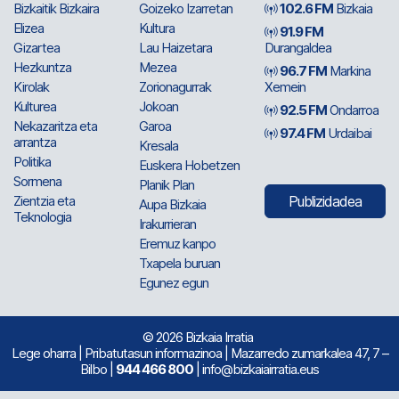
Bizkaitik Bizkaira
Goizeko Izarretan
102.6 FM
Bizkaia
Elizea
Kultura
91.9 FM
Gizartea
Lau Haizetara
Durangaldea
Hezkuntza
Mezea
96.7 FM
Markina
Kirolak
Zorionagurrak
Xemein
Kulturea
Jokoan
92.5 FM
Ondarroa
Nekazaritza eta
Garoa
97.4 FM
Urdaibai
arrantza
Kresala
Politika
Euskera Hobetzen
Sormena
Planik Plan
Zientzia eta
Publizidadea
Aupa Bizkaia
Teknologia
Irakurrieran
Eremuz kanpo
Txapela buruan
Egunez egun
© 2026 Bizkaia Irratia
Lege oharra
|
Pribatutasun informazinoa
| Mazarredo zumarkalea 47, 7 –
Bilbo |
944 466 800
| info@bizkaiairratia.eus