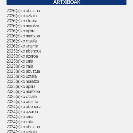
ARTXIBOAK
2026(e)ko abuztua
2026(e)ko uztaila
2026(e)ko ekaina
2026(e)ko maiatza
2026(e)ko apirila
2026(e)ko martxoa
2026(e)ko otsaila
2026(e)ko urtarrila
2025(e)ko abendua
2025(e)ko azaroa
2025(e)ko urria
2025(e)ko iraila
2025(e)ko abuztua
2025(e)ko uztaila
2025(e)ko maiatza
2025(e)ko apirila
2025(e)ko martxoa
2025(e)ko otsaila
2025(e)ko urtarrila
2024(e)ko abendua
2024(e)ko azaroa
2024(e)ko urria
2024(e)ko iraila
2024(e)ko abuztua
2024(e)ko uztaila