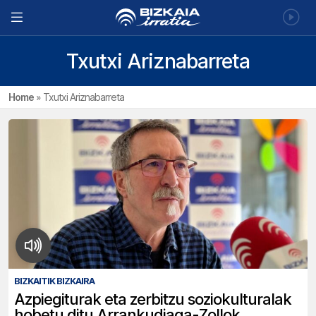
Txutxi Ariznabarreta
Home
»
Txutxi Ariznabarreta
BIZKAITIK BIZKAIRA
Azpiegiturak eta zerbitzu soziokulturalak
hobetu ditu Arrankudiaga-Zollok