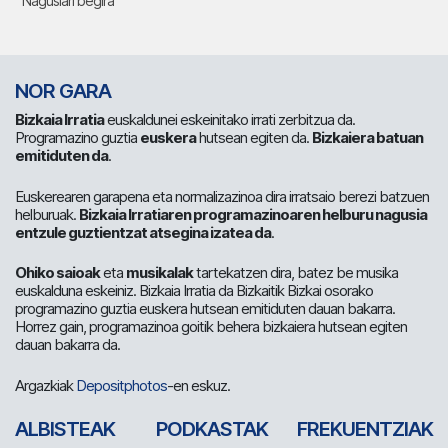
Nagusiari begira
NOR GARA
Bizkaia Irratia
euskaldunei eskeinitako irrati zerbitzua da.
Programazino guztia
euskera
hutsean egiten da.
Bizkaiera batuan
emitiduten da
.
Euskerearen garapena eta normalizazinoa dira irratsaio berezi batzuen
helburuak.
Bizkaia Irratiaren programazinoaren helburu nagusia
entzule guztientzat atsegina izatea da
.
Ohiko saioak
eta
musikalak
tartekatzen dira, batez be musika
euskalduna eskeiniz. Bizkaia Irratia da Bizkaitik Bizkai osorako
programazino guztia euskera hutsean emitiduten dauan bakarra.
Horrez gain, programazinoa goitik behera bizkaiera hutsean egiten
dauan bakarra da.
Argazkiak
Depositphotos
-en eskuz.
ALBISTEAK
PODKASTAK
FREKUENTZIAK