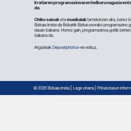
Irratiaren programazinoaren helburu nagusia entz
da
.
Ohiko saioak
eta
musikalak
tartekatzen dira, batez b
Bizkaia Irratia da Bizkaitik Bizkai osorako programazino
dauan bakarra. Horrez gain, programazinoa goitik beher
bakarra da.
Argazkiak
Depositphotos
-en eskuz.
© 2026 Bizkaia Irratia
|
Lege oharra
|
Pribatutasun infor