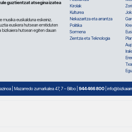
ule guztientzat atsegina izatea
Kirolak
Zor
Kulturea
Jok
Nekazaritza eta arrantza
Gar
e musika euskalduna eskeiniz.
 guztia euskera hutsean emitiduten
Politika
Kre
a bizkaiera hutsean egiten dauan
Sormena
Eus
Zientzia eta Teknologia
Plan
Aup
Irak
Ere
Txa
Egu
mazinoa
| Mazarredo zumarkalea 47, 7 – Bilbo |
944 466 800
| info@bizkaiair