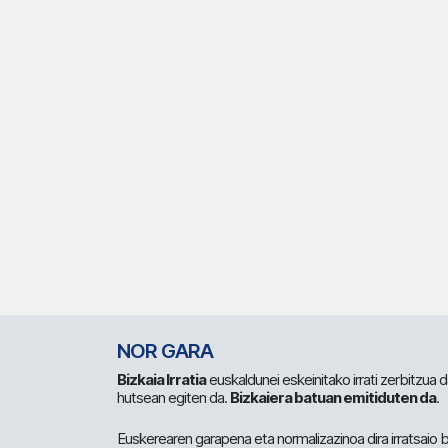
NOR GARA
Bizkaia Irratia
euskaldunei eskeinitako irrati zerbitzua
hutsean egiten da.
Bizkaiera batuan emitiduten da
.
Euskerearen garapena eta normalizazinoa dira irratsaio 