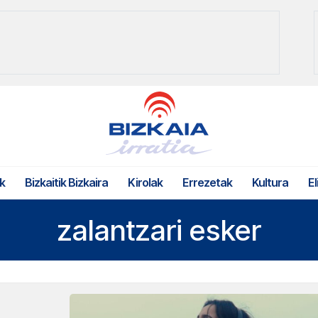
k
Bizkaitik Bizkaira
Kirolak
Errezetak
Kultura
El
zalantzari esker