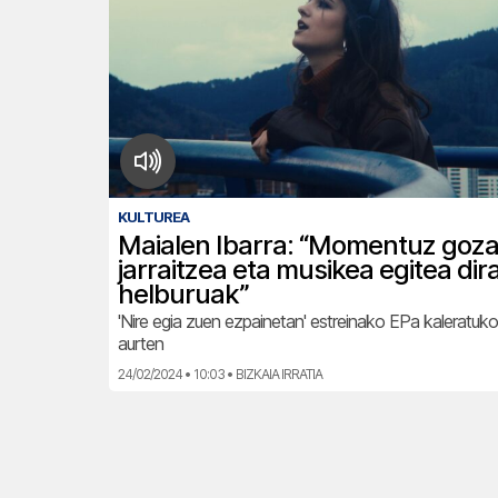
KULTUREA
Maialen Ibarra: “Momentuz goz
jarraitzea eta musikea egitea dira
helburuak”
'Nire egia zuen ezpainetan' estreinako EPa kaleratuk
aurten
24/02/2024 • 10:03 • BIZKAIA IRRATIA