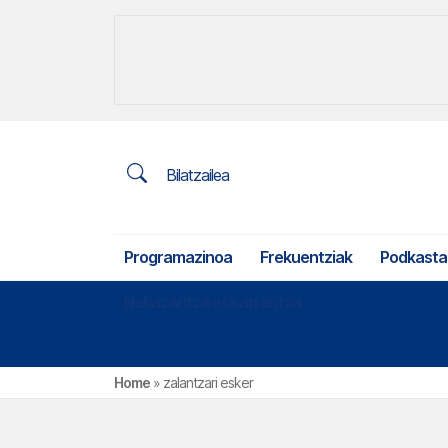
Bilatzailea
Programazinoa
Frekuentziak
Podkasta
Nekazaritza eta arrantza
Home
»
zalantzari esker