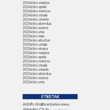
2024(e)ko maiatza
2024(e)ko apirila
2024(e)ko martxoa
2024(e)ko otsaila
2024(e)ko urtarrila
2023(e)ko abendua
2023(e)ko azaroa
2023(e)ko urria
2023(e)ko iraila
2023(e)ko abuztua
2023(e)ko uztaila
2023(e)ko ekaina
2023(e)ko maiatza
2023(e)ko apirila
2023(e)ko martxoa
2023(e)ko otsaila
2023(e)ko urtarrila
2022(e)ko abendua
2022(e)ko azaroa
2022(e)ko urria
ETIKETAK
Adolfo Arejita
antzerkia
Athletic
Athletic Club