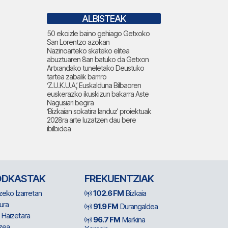
ALBISTEAK
50 ekoizle baino gehiago Getxoko
San Lorentzo azokan
Nazinoarteko skateko elitea
abuztuaren 8an batuko da Getxon
Artxandako tuneletako Deustuko
tartea zabalik barriro
‘Z.U.K.U.A.’, Euskalduna Bilbaoren
euskerazko ikuskizun bakarra Aste
Nagusiari begira
‘Bizkaian sokatira landuz’ proiektuak
2028ra arte luzatzen dau bere
ibilbidea
ODKASTAK
FREKUENTZIAK
zeko Izarretan
102.6 FM
Bizkaia
ura
91.9 FM
Durangaldea
 Haizetara
96.7 FM
Markina
zea