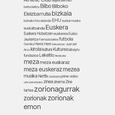
Bermeo
Begoña
Bilbo
Bilboko
bertsolaritza
bizkaia
Eleizbarrutia
EHU
bizkaiko foru aldundia
euskal musika
Euskera
euskaltzaindia
Euskera Hobetzen
euskerea
Eusko
futbola
Jaurlaritza
Farmazia tartea
Herriz Herri
Gernika
Juan del
Irakurrieran
kirola
Kulturea
kultura
labayru
Arco
Lekeitio
fundazioa
literaturea
meza
meza euskaraz
meza euskeraz
mezea
musika
Netflix
prime video
osasuna
zinea
zinema
Zine
urte askotarako
zorionagurrak
tartea
zorionak
zorionak
emon