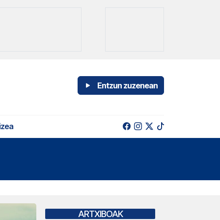
Entzun zuzenean
izea
ARTXIBOAK