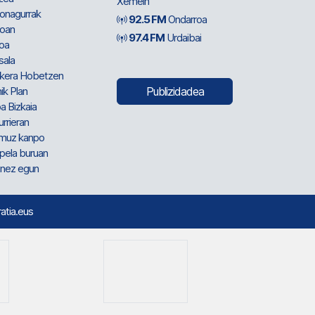
Xemein
ionagurrak
92.5 FM
Ondarroa
oan
97.4 FM
Urdaibai
oa
sala
kera Hobetzen
ik Plan
Publizidadea
a Bizkaia
urrieran
muz kanpo
pela buruan
nez egun
ratia.eus