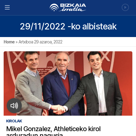
29/11/2022 -ko albisteak
Home
»
Artxiboa 29 azaroa, 2022
KIROLAK
Mikel Gonzalez, Athleticeko kirol
arduradun nagusia