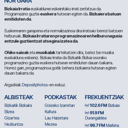
NOR GARA
Bizkaia Irratia
euskaldunei eskeinitako irrati zerbitzua da.
Programazino guztia
euskera
hutsean egiten da.
Bizkaiera batuan
emitiduten da
.
Euskerearen garapena eta normalizazinoa dira irratsaio berezi batzuen
helburuak.
Bizkaia Irratiaren programazinoaren helburu nagusia
entzule guztientzat atsegina izatea da
.
Ohiko saioak
eta
musikalak
tartekatzen dira, batez be musika
euskalduna eskeiniz. Bizkaia Irratia da Bizkaitik Bizkai osorako
programazino guztia euskera hutsean emitiduten dauan bakarra.
Horrez gain, programazinoa goitik behera bizkaiera hutsean egiten
dauan bakarra da.
Argazkiak
Depositphotos
-en eskuz.
ALBISTEAK
PODKASTAK
FREKUENTZIAK
Bizkaitik Bizkaira
Goizeko Izarretan
102.6 FM
Bizkaia
Elizea
Kultura
91.9 FM
Gizartea
Lau Haizetara
Durangaldea
Hezkuntza
Mezea
96.7 FM
Markina