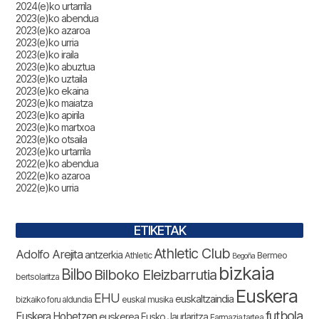
2024(e)ko urtarrila
2023(e)ko abendua
2023(e)ko azaroa
2023(e)ko urria
2023(e)ko iraila
2023(e)ko abuztua
2023(e)ko uztaila
2023(e)ko ekaina
2023(e)ko maiatza
2023(e)ko apirila
2023(e)ko martxoa
2023(e)ko otsaila
2023(e)ko urtarrila
2022(e)ko abendua
2022(e)ko azaroa
2022(e)ko urria
ETIKETAK
Athletic Club
Adolfo Arejita
antzerkia
Athletic
Bermeo
Begoña
bizkaia
Bilbo
Bilboko Eleizbarrutia
bertsolaritza
Euskera
EHU
euskaltzaindia
bizkaiko foru aldundia
euskal musika
futbola
Euskera Hobetzen
euskerea
Eusko Jaurlaritza
Farmazia tartea