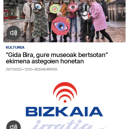
KULTUREA
“Gida Bira, gure museoak bertsotan”
ekimena astegoien honetan
29/11/2022 • 12:56 • BIZKAIA IRRATIA