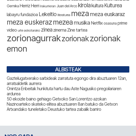
kirola
Kulturea
kultura
Herriz Herri
Gernika
Juan del Arco
Irakurrieran
meza
Lekeitio
meza euskaraz
labayru fundazioa
literaturea
meza euskeraz
mezea
musika
Netflix
prime
osasuna
zinea
zinema
Zine tartea
video
urte askotarako
zorionagurrak
zorionak
zorionak
emon
ALBISTEAK
Gaztelugatxerako sarbideak zarratuta egongo dira abuztuaren 12an,
arratsaldetik aurrera
Onintza Enbeitak hunkituta hartu dau Aste Nagusiko pregoilariaren
ardurea
50 ekoizle baino gehiago Getxoko San Lorentzo azokan
Nazinoarteko skateko elitea abuztuaren 8an batuko da Getxon
Artxandako tuneletako Deustuko tartea zabalik barriro