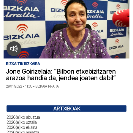
BIZKAITIK BIZKAIRA
Jone Goirizelaia: “Bilbon etxebizitzaren
arazoa handia da, jendea joaten dabil”
29/11/2022 • 11:35 • BIZKAIA IRRATIA
ARTXIBOAK
2026(e)ko abuztua
2026(e)ko uztaila
2026(e)ko ekaina
2026(e)ko maiatza