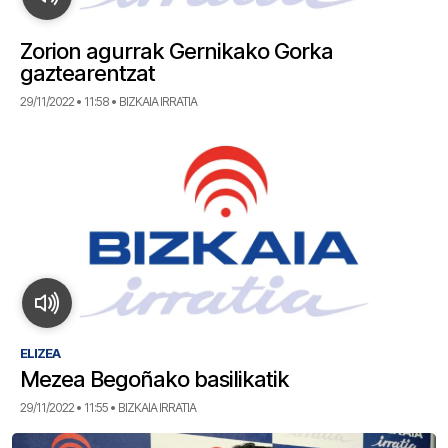
Zorion agurrak Gernikako Gorka
gaztearentzat
29/11/2022 • 11:58 • BIZKAIA IRRATIA
ELIZEA
Mezea Begoñako basilikatik
29/11/2022 • 11:55 • BIZKAIA IRRATIA