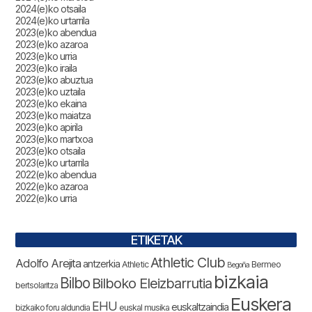
2024(e)ko otsaila
2024(e)ko urtarrila
2023(e)ko abendua
2023(e)ko azaroa
2023(e)ko urria
2023(e)ko iraila
2023(e)ko abuztua
2023(e)ko uztaila
2023(e)ko ekaina
2023(e)ko maiatza
2023(e)ko apirila
2023(e)ko martxoa
2023(e)ko otsaila
2023(e)ko urtarrila
2022(e)ko abendua
2022(e)ko azaroa
2022(e)ko urria
ETIKETAK
Athletic Club
Adolfo Arejita
antzerkia
Athletic
Bermeo
Begoña
bizkaia
Bilbo
Bilboko Eleizbarrutia
bertsolaritza
Euskera
EHU
euskaltzaindia
bizkaiko foru aldundia
euskal musika