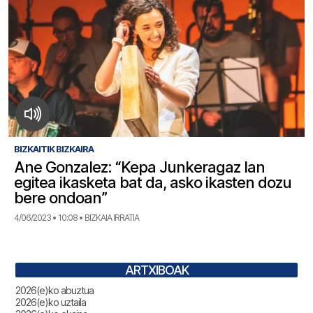
BIZKAITIK BIZKAIRA
Ane Gonzalez: “Kepa Junkeragaz lan
egitea ikasketa bat da, asko ikasten dozu
bere ondoan”
4/06/2023 • 10:08 • BIZKAIA IRRATIA
ARTXIBOAK
2026(e)ko abuztua
2026(e)ko uztaila