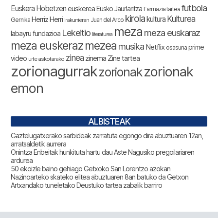
futbola
Euskera Hobetzen
euskerea
Eusko Jaurlaritza
Farmazia tartea
kirola
Kulturea
kultura
Herriz Herri
Gernika
Juan del Arco
Irakurrieran
meza
Lekeitio
meza euskaraz
labayru fundazioa
literaturea
meza euskeraz
mezea
musika
Netflix
prime
osasuna
zinea
zinema
Zine tartea
video
urte askotarako
zorionagurrak
zorionak
zorionak
emon
ALBISTEAK
Gaztelugatxerako sarbideak zarratuta egongo dira abuztuaren 12an,
arratsaldetik aurrera
Onintza Enbeitak hunkituta hartu dau Aste Nagusiko pregoilariaren
ardurea
50 ekoizle baino gehiago Getxoko San Lorentzo azokan
Nazinoarteko skateko elitea abuztuaren 8an batuko da Getxon
Artxandako tuneletako Deustuko tartea zabalik barriro