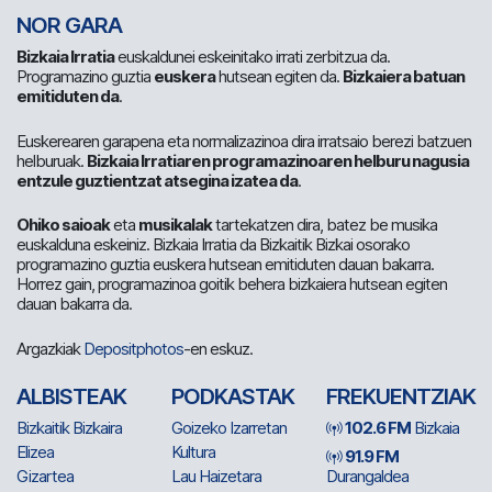
NOR GARA
Bizkaia Irratia
euskaldunei eskeinitako irrati zerbitzua da.
Programazino guztia
euskera
hutsean egiten da.
Bizkaiera batuan
emitiduten da
.
Euskerearen garapena eta normalizazinoa dira irratsaio berezi batzuen
helburuak.
Bizkaia Irratiaren programazinoaren helburu nagusia
entzule guztientzat atsegina izatea da
.
Ohiko saioak
eta
musikalak
tartekatzen dira, batez be musika
euskalduna eskeiniz. Bizkaia Irratia da Bizkaitik Bizkai osorako
programazino guztia euskera hutsean emitiduten dauan bakarra.
Horrez gain, programazinoa goitik behera bizkaiera hutsean egiten
dauan bakarra da.
Argazkiak
Depositphotos
-en eskuz.
ALBISTEAK
PODKASTAK
FREKUENTZIAK
Bizkaitik Bizkaira
Goizeko Izarretan
102.6 FM
Bizkaia
Elizea
Kultura
91.9 FM
Gizartea
Lau Haizetara
Durangaldea