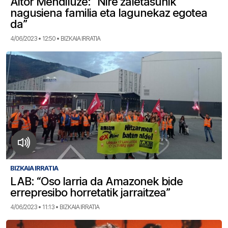
Aitor Mendiluze: “Nire zaletasunik
nagusiena familia eta lagunekaz egotea
da”
4/06/2023 • 12:50 • BIZKAIA IRRATIA
BIZKAIA IRRATIA
LAB: “Oso larria da Amazonek bide
errepresibo horretatik jarraitzea”
4/06/2023 • 11:13 • BIZKAIA IRRATIA